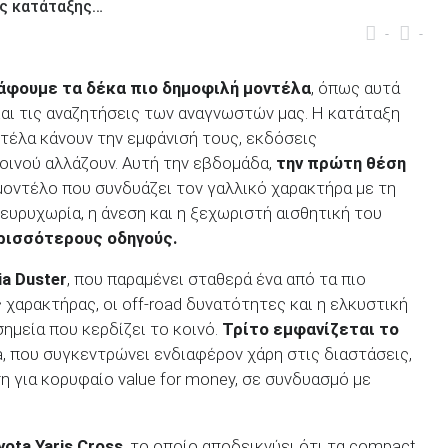
ης κατάταξης…
-
-
άφουμε τα δέκα πιο δημοφιλή μοντέλα
, όπως αυτά
αι τις αναζητήσεις των αναγνωστών μας. Η κατάταξη
ντέλα κάνουν την εμφάνισή τους, εκδόσεις
κοινού αλλάζουν. Αυτή την εβδομάδα,
την πρώτη θέση
μοντέλο που συνδυάζει τον γαλλικό χαρακτήρα με τη
ευρυχωρία, η άνεση και η ξεχωριστή αισθητική του
ερισσότερους οδηγούς.
ia
Duster
, που παραμένει σταθερά ένα από τα πιο
 χαρακτήρας, οι off-road δυνατότητες και η ελκυστική
ημεία που κερδίζει το κοινό.
Τρίτο εμφανίζεται το
a, που συγκεντρώνει ενδιαφέρον χάρη στις διαστάσεις,
η για κορυφαίο value for money, σε συνδυασμό με
yota
Yaris
Cross
, το οποίο αποδεικνύει ότι τα compact