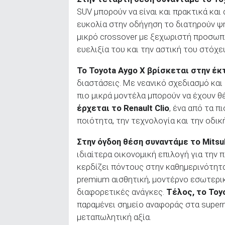
SUV μπορούν να είναι και πρακτικά και
ευκολία στην οδήγηση το διατηρούν ψ
μικρό crossover με ξεχωριστή προσωπι
ευελιξία του και την αστική του στόχε
Το Toyota
Aygo
X
βρίσκεται στην έκ
διαστάσεις. Με νεανικό σχεδιασμό και 
πιο μικρά μοντέλα μπορούν να έχουν θ
έρχεται το
Renault
Clio
, ένα από τα π
ποιότητα, την τεχνολογία και την οδι
Στην όγδοη θέση συναντάμε το Mitsu
ιδιαίτερα οικονομική επιλογή για την
κερδίζει πόντους στην καθημερινότητ
premium αισθητική, μοντέρνο εσωτερι
διαφορετικές ανάγκες.
Τέλος, το
Toy
παραμένει σημείο αναφοράς στα supermi
μεταπωλητική αξία.