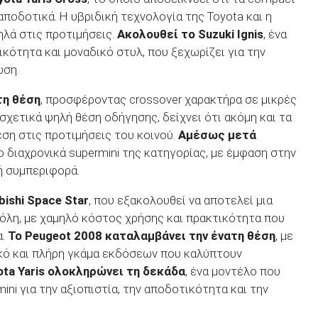
 αποδοτικά. Η υβριδική τεχνολογία της Toyota και η
ηλά στις προτιμήσεις.
Ακολουθεί το
Suzuki
Ignis
, ένα
κότητα και μοναδικό στυλ, που ξεχωρίζει για την
υση.
τη θέση
, προσφέροντας crossover χαρακτήρα σε μικρές
σχετικά ψηλή θέση οδήγησης, δείχνει ότι ακόμη και τα
έση στις προτιμήσεις του κοινού.
Αμέσως μετά
ιο διαχρονικά supermini της κατηγορίας, με έμφαση στην
κή συμπεριφορά.
bishi
Space
Star
, που εξακολουθεί να αποτελεί μια
 πόλη, με χαμηλό κόστος χρήσης και πρακτικότητα που
α.
Το
Peugeot
2008 καταλαμβάνει την ένατη θέση
, με
κό και πλήρη γκάμα εκδόσεων που καλύπτουν
ota
Yaris
ολοκληρώνει τη δεκάδα
, ένα μοντέλο που
ni για την αξιοπιστία, την αποδοτικότητα και την