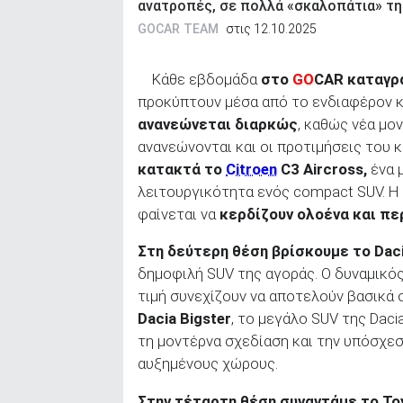
ανατροπές, σε πολλά «σκαλοπάτια» τ
ΑΝΑΖΗΤΗΣΗ
GOCAR TEAM
στις 12.10.2025
Κάθε εβδομάδα
στο
GO
CAR
καταγρ
προκύπτουν μέσα από το ενδιαφέρον κ
ανανεώνεται διαρκώς
, καθώς νέα μο
ανανεώνονται και οι προτιμήσεις του 
κατακτά το
Citroen
C
3 Aircross
,
ένα 
λειτουργικότητα ενός compact SUV. Η 
φαίνεται να
κερδίζουν ολοένα και π
Στη δεύτερη θέση βρίσκουμε το Dac
δημοφιλή SUV της αγοράς. Ο δυναμικός
τιμή συνεχίζουν να αποτελούν βασικά σ
Dacia
Bigster
, το μεγάλο SUV της Daci
τη μοντέρνα σχεδίαση και την υπόσχεσ
αυξημένους χώρους.
Στην τέταρτη θέση συναντάμε το To