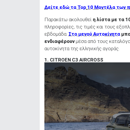
Δείτε εδώ τα Top
10 Μοντέλα των 
Παρακάτω ακολουθεί
η λίστα με τα 
πληροφορίες, τις τιμές και τους εξο
εβδομάδα.
Στο μενού Αυτοκίνητα
μπο
ενδιαφέρουν
μέσα από τους καταλόγ
αυτοκίνητα της ελληνικής αγοράς.
1.
CITROEN C3 AIRCROSS