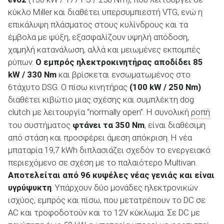
κύκλο Miller και διαθέτει υπερσυμπιεστή VTG, ενώ η
επικάλυψη πλάσματος στους κυλίνδρους και τα
έμβολα με ψύξη, εξασφαλίζουν υψηλή απόδοση,
χαμηλή κατανάλωση, αλλά και μειωμένες εκπομπές
ρύπων.
Ο εμπρός ηλεκτροκινητήρας αποδίδει 85
kW / 330 Nm
και βρίσκεται ενσωματωμένος στο
6τάχυτο DSG. Ο πίσω κινητήρας
(100 kW / 250 Nm)
διαθέτει κιβώτιο μιας σχέσης και συμπλέκτη dog
clutch με λειτουργία “normally open”. Η συνολική
ροπή
του συστήματος
φτάνει τα 350 Nm
, είναι διαθέσιμη
από στάση και προσφέρει άμεση απόκριση. Η νέα
μπαταρία 19,7 kWh διπλασιάζει σχεδόν το ενεργειακό
περιεχόμενο σε σχέση με το παλαιότερο Multivan.
Αποτελείται από 96 κυψέλες νέας γενιάς και είναι
υγρύψυκτη
. Υπάρχουν δύο μονάδες ηλεκτρονικών
ισχύος, εμπρός και πίσω, που μετατρέπουν το DC σε
AC και τροφοδοτούν και το 12V κύκλωμα. Σε DC με