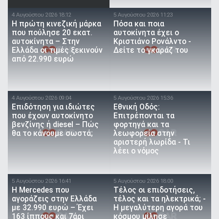
4 Αυγούστου 2026 18:12
5 Αυγούστου 2026 11:23
Η πρώτη κινεζική μάρκα
Πόσα και ποια
που πούλησε 20 εκατ.
αυτοκίνητα έχει ο
αυτοκίνητα – Στην
Κριστιάνο Ρονάλντο -
Ελλάδα οι τιμές ξεκινούν
Δείτε το γκαράζ του
από 22.990 ευρώ
4 Αυγούστου 2026 09:04
5 Αυγούστου 2026 15:36
Επιδότηση για ιδιώτες
Εθνική Οδός:
που έχουν αυτοκίνητο
Επιτρέπονται τα
βενζίνης ή diesel – Πώς
φορτηγά και τα
θα το κάνουμε σωστά;
λεωφορεία στην
αριστερή λωρίδα - Τι
λέει ο νόμος
5 Αυγούστου 2026 16:41
5 Αυγούστου 2026 18:00
Η Mercedes που
Τέλος οι επιδοτήσεις,
αγοράζεις στην Ελλάδα
τέλος και τα ηλεκτρικά; -
με 32.990 ευρώ – Έχει
Η μεγαλύτερη αγορά του
163 ίππους και 7άρι
κόσμου μίλησε