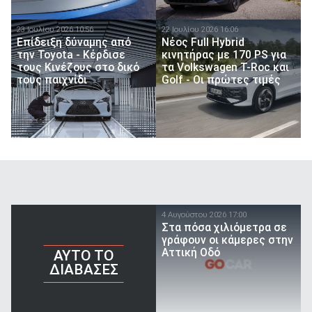
23 Ιουλίου 2026 10:56
22 Ιουλίου 2026 16:06
Επίδειξη δύναμης από
Nέος Full Hybrid
την Toyota - Κέρδισε
κινητήρας με 170 PS για
τους Κινέζους στο δικό
τα Volkswagen T-Roc και
τους παιχνίδι
Golf - Οι πρώτες τιμές
4 Αυγούστου 2026 17:00
Στα πόσα χιλιόμετρα σε
γράφουν οι κάμερες στην
Αττική Οδό
AYTO TO
ΔΙΑΒΑΣΕΣ