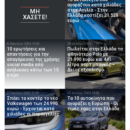
αγοράζουν κατά χιλιάδες
στην Αγγλία - Στην
ΜΗ
Ελλάδα κοστίζει 21.528
ΧΆΣΕΤΕ!
ευρώ
8 Απριλίου 2026 13:42
28 Ιουλίου 2026 17:45
10 ερωτήσεις και
Πωλείται στην Ελλάδα το
απαντήσεις για την
φθηνότερο Polo με
απαγόρευση της χρήσης
21.990 ευρώ και 441
social media από
λίτρα πορτ μπαγκάζ –
ανήλικους κάτω των 15
Δείτε εξοπλισμό
ετών
27 Ιουλίου 2026 12:09
23 Ιουλίου 2026 14:58
Σπάει τα κοντέρ το νέο
Τα 10 αυτοκίνητα που
Volkswagen των 24.990
αγοράζει η Ευρώπη - Οι
ευρώ - Έρχονται κατά
τιμές τους στην Ελλάδα
χιλιάδες οι παραγγελίες