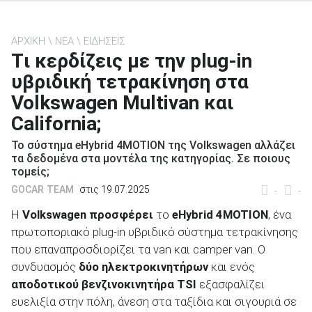
ΑΡΧΙΚΗ
ΝΕΑ
ΕΙΔΗΣΕΙΣ
Tι κερδίζεις με την plug-in
υβριδική τετρακίνηση στα
ΑΝΑΖΗΤΗΣΗ
Volkswagen Multivan και
Μεταχειρισμένα
California;
Το σύστημα eHybrid 4MOTION της Volkswagen αλλάζει
τα δεδομένα στα μοντέλα της κατηγορίας. Σε ποιους
τομείς;
GOCAR TEAM
στις 19.07.2025
-
-
Η
Volkswagen
προσφέρει
το
eHybrid
4
MOTION
, ένα
ΑΝΑΖΗΤΗΣΗ
πρωτοποριακό plug-in υβριδικό σύστημα τετρακίνησης
που επαναπροσδιορίζει τα van και camper van. Ο
Επιχειρήσεις
συνδυασμός
δύο ηλεκτροκινητήρων
και ενός
αποδοτικού βενζινοκινητήρα
TSI
εξασφαλίζει
ευελιξία στην πόλη, άνεση στα ταξίδια και σιγουριά σε