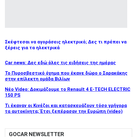
Σκέφτεσαι να αγοράσεις ηλεκτρικό; Δες τι πρέπει να
ξέρεις για τα ηλεκτρικά
Car news: Δες εδώ όλες τις ειδήσεις της ημέρας
Το Πυροσβεστικό όχημα που έκανε δώρο ο Σαρακάκης
στην επίλεκτη ομάδα Βιλίων
Νέο Video: Δοκιμάζουμε το Renault 4 E-TECH ELECTRIC
150 PS
Τι έκαναν οι Κινέζοι και κατασκευάζουν τόσο γρήγορα
τα αυτοκίνητα; Έτσι ξεπέρασαν την Ευρώπη (video)
GOCAR NEWSLETTER