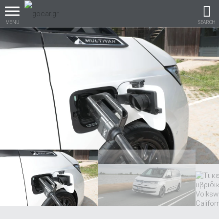
MENU
SEARCH
Βρες τα πάντα για το
αυτοκίνητο!
βρες το!
Καινούρια