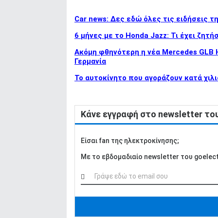
Car news: Δες εδώ όλες τις ειδήσεις τ
6 μήνες με το Honda Jazz: Τι έχει ζητήσ
Ακόμη φθηνότερη η νέα Mercedes GLB Hy
Γερμανία
To αυτοκίνητο που αγοράζουν κατά χιλι
Κάνε εγγραφή στο newsletter τ
Είσαι fan της ηλεκτροκίνησης;
Με το εβδομαδιαίο newsletter του goelectri