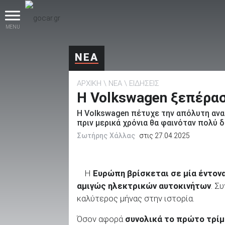
MENU
ΝΕΑ
ΑΡΧΙΚΗ
ΝΕΑ
ΕΙΔΗΣΕΙΣ
Η Volkswagen ξεπέρασ
Η Volkswagen πέτυχε την απόλυτη ανατ
πριν μερικά χρόνια θα φαινόταν πολύ 
βρες το!
Σωτήρης Χάλλας
στις 27.04.2025
Η
Ευρώπη βρίσκεται σε μία έντον
αμιγώς ηλεκτρικών αυτοκινήτων
. Σ
Καινούρια
καλύτερος μήνας στην ιστορία.
Όσον αφορά
συνολικά το πρώτο τρί