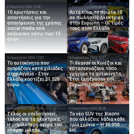
8 Απριλίου 2026 13:42
7 Αυγούστου 2026 09:00
10 ερωτήσεις και
Αυτά είναι τα πρώτα 10
απαντήσεις για την
σε πωλήσεις ηλεκτρικά
απαγόρευση της χρήσης
στην Ευρώπη – Οι τιμές
social media από
τους στην Ελλάδα
ανήλικους κάτω των 15
ετών
6 Αυγούστου 2026 17:07
6 Αυγούστου 2026 12:37
To αυτοκίνητο που
Τι έκαναν οι Κινέζοι και
αγοράζουν κατά χιλιάδες
κατασκευάζουν τόσο
στην Αγγλία - Στην
γρήγορα τα αυτοκίνητα;
Ελλάδα κοστίζει 21.528
Έτσι ξεπέρασαν την
ευρώ
Ευρώπη (video)
5 Αυγούστου 2026 18:00
5 Αυγούστου 2026 08:00
Τέλος οι επιδοτήσεις,
Το νέο SUV της Xiaomi
τέλος και τα ηλεκτρικά; -
που αλλάζεις λάδια κάθε
Η μεγαλύτερη αγορά του
τρία χρόνια – Ή 30.000
κόσμου μίλησε
km