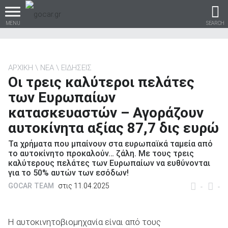
MENU
SEARCH
ΑΡΧΙΚΗ
ΝΕΑ
ΕΙΔΗΣΕΙΣ
Οι τρεις καλύτεροι πελάτες
Βρες τα πάντα για το
των Ευρωπαίων
αυτοκίνητο!
κατασκευαστών – Αγοράζουν
αυτοκίνητα αξίας 87,7 δις ευρώ
Τα χρήματα που μπαίνουν στα ευρωπαϊκά ταμεία από
βρες το!
το αυτοκίνητο προκαλούν… ζάλη. Με τους τρεις
καλύτερους πελάτες των Ευρωπαίων να ευθύνονται
για το 50% αυτών των εσόδων!
GOCAR TEAM
στις 11.04.2025
-
-
Καινούρια
Η αυτοκινητοβιομηχανία είναι από τους