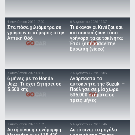
4 Αυγούστου 2026 17:00
6 Αυγούστου 2026 12:37
Στα πόσα χιλιόμετρα σε
Τι έκαναν οι Κινέζοι και
γράφουν οι κάμερες στην
κατασκευάζουν τόσο
Αττική Οδό
γρήγορα τα αυτοκίνητα;
Έτσι ξεπέρασαν την
Ευρώπη (video)
7 Αυγούστου 2026 08:00
7 Αυγούστου 2026 18:08
6 μήνες με το Honda
Ανάρπαστα τα
Jazz: Τι έχει ζητήσει σε
αυτοκίνητα της Suzuki –
5.500 km;
Πούλησε σε μία χώρα
535.000 οχήματα σε
τρεις μήνες
7 Αυγούστου 2026 17:02
5 Αυγούστου 2026 13:46
Αυτή είναι η πανέμορφη
Αυτό ειναι τo μεγάλο