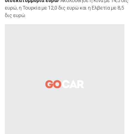
δισεκατομμύρια ευρώ
! Ακολούθησε η Κίνα με 14,5 δις
ευρώ, η Τουρκία με 12,0 δις ευρώ και η Ελβετία με 8,5
δις ευρώ.