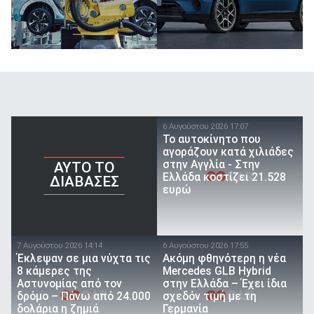
6 Αυγούστου 2026 17:07
To αυτοκίνητο που
αγοράζουν κατά χιλιάδες
στην Αγγλία - Στην
AYTO TO
Ελλάδα κοστίζει 21.528
ΔΙΑΒΑΣΕΣ
ευρώ
7 Αυγούστου 2026 14:14
6 Αυγούστου 2026 17:55
Έκλεψαν σε μια νύχτα τις
Ακόμη φθηνότερη η νέα
8 κάμερες της
Mercedes GLB Hybrid
Αστυνομίας από τον
στην Ελλάδα – Έχει ίδια
δρόμο – Πάνω από 24.000
σχεδόν τιμή με τη
δολάρια η ζημιά
Γερμανία