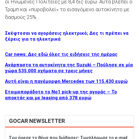
οι Ηνωμένες Πολιτείες με 8,4 δις ευρώ. Αυτά βλέπει ο
Τραμπ και «πυροβολεί» το εισαγόμενο αυτοκίνητο με
δασμούς 25%...
Σκέφτεσαι να αγοράσεις ηλεκτρικό; Δες τι πρέπει να
ξέρεις για τα ηλεκτρικά
Car news: Δες εδώ όλες τις ειδήσεις της ημέρας
Ανάρπαστα τα αυτοκίνητα της Suzuki – Πούλησε σε μία
χώρα 535.000 οχήματα σε τρεις μήνες
Αυτή είναι η πανέμορφη Mercedes των 115.430 ευρώ
Ετοιμοπαράδοτο το Νο1 pick-up της αγοράς – Το
αποκτάς και με leasing από 378 ευρώ
GOCAR NEWSLETTER
Σου άρεσε το θέμα που διάβασες; Συμπλήρωσε το e-mail