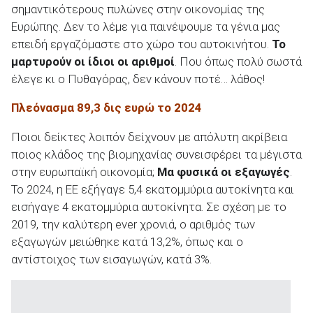
σημαντικότερους πυλώνες στην οικονομίας της
Ευρώπης. Δεν το λέμε για παινέψουμε τα γένια μας
επειδή εργαζόμαστε στο χώρο του αυτοκινήτου.
Το
μαρτυρούν οι ίδιοι οι αριθμοί
. Που όπως πολύ σωστά
έλεγε κι ο Πυθαγόρας, δεν κάνουν ποτέ… λάθος!
ΑΝΑΖΗΤΗΣΗ
Πλεόνασμα 89,3 δις ευρώ το 2024
Μεταχειρισμένα
Ποιοι δείκτες λοιπόν δείχνουν με απόλυτη ακρίβεια
ποιος κλάδος της βιομηχανίας συνεισφέρει τα μέγιστα
στην ευρωπαϊκή οικονομία;
Μα φυσικά οι εξαγωγές
.
Το 2024, η ΕΕ εξήγαγε 5,4 εκατομμύρια αυτοκίνητα και
εισήγαγε 4 εκατομμύρια αυτοκίνητα. Σε σχέση με το
ΑΝΑΖΗΤΗΣΗ
2019, την καλύτερη ever χρονιά, ο αριθμός των
εξαγωγών μειώθηκε κατά 13,2%, όπως και ο
αντίστοιχος των εισαγωγών, κατά 3%.
Επιχειρήσεις