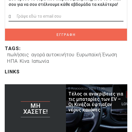
σου για να σου στέλνουμε κάθε εβδομάδα τα καλύτερα!
ΕΓΓΡΑΦΗ
TAGS:
πωλήσεις
αγορά αυτοκινήτου
Ευρωπαϊκή Ένωση
ΗΠΑ
Κίνα
Ιαπωνία
LINKS
8 Αυγούστου 2026 11:00
Τέλος οι ανακρίβειες για
τις μπαταρίες των EV –
Οι Κινέζοι έφτιαξαν
ΜΗ
νέους κανόνες
ΧΆΣΕΤΕ!