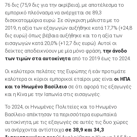
76 δις (75,9 δις για την ακρίβεια), με αποτέλεσμα το
εμπορικό πλεόνασμα να ανέρχεται σε 89,3
δισεκατομμύρια ευρώ. Σε σύγκριση μάλιστα με το
2019, η αξία των εξαγωγών αυξήθηκε κατά 17,7% (+24,8
δις ευρώ) όπως βέβαια αυξήθηκε και το η αξία των
εισαγωγών κατά 20,0% (+12,7 δις ευρώ). Αυτοί οι
δείκτες αποδεικνύουν με μία μόνο φράση,
την άνοδο
των τιμών στα αυτοκίνητα
από το 2019 έως το 2024.
Οι καλύτεροι πελάτες της Ευρώπης ή εάν προτιμάτε
καλύτερα οι κύριοι εμπορικοί εταίροι μας είναι
οι ΗΠΑ
και το Ηνωμένο Βασίλειο
σε ότι αφορά τις εξαγωγές
και η Κίνα με την Ιαπωνία στις εισαγωγές.
Το 2024, οι Ηνωμένες Πολιτείες και το Ηνωμένο
Βασίλειο απέκτησαν τα περισσότερα ευρωπαϊκά
αυτοκίνητα, με τις εξαγωγές σε αυτές τις δυο χώρες
να ανέρχονται αντίστοιχα
σε 38,9 και 34,3