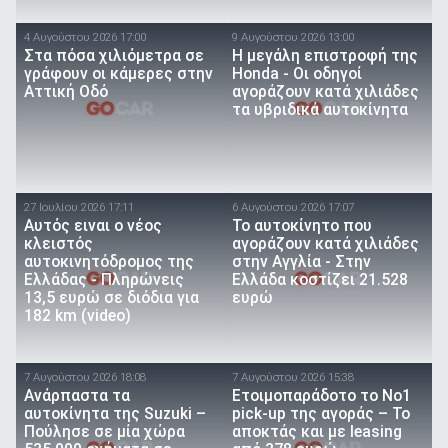
4 Αυγούστου 2026 17:00
9 Αυγούστου 2026 13:00
Στα πόσα χιλιόμετρα σε
Η μεγάλη επιστροφή της
γράφουν οι κάμερες στην
Honda - Οι οδηγοί
Αττική Οδό
αγοράζουν κατά χιλιάδες
τα υβριδικά αυτοκίνητα
27 Ιουλίου 2026 17:11
6 Αυγούστου 2026 17:07
Αυτός ειναι ο νέος
To αυτοκίνητο που
κλειστός
αγοράζουν κατά χιλιάδες
αυτοκινητόδρομος της
στην Αγγλία - Στην
Ελλάδας - Πληρώνεις
Ελλάδα κοστίζει 21.528
13,5 ευρώ σε διόδια για
ευρώ
182 km (video)
7 Αυγούστου 2026 18:08
7 Αυγούστου 2026 15:38
Ανάρπαστα τα
Ετοιμοπαράδοτο το Νο1
αυτοκίνητα της Suzuki –
pick-up της αγοράς – Το
Πούλησε σε μία χώρα
αποκτάς και με leasing