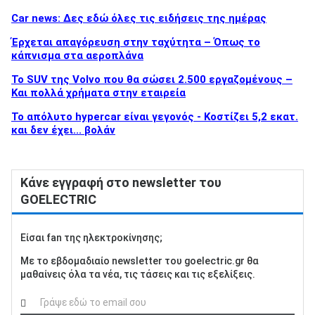
Car news: Δες εδώ όλες τις ειδήσεις της ημέρας
Έρχεται απαγόρευση στην ταχύτητα – Όπως το
κάπνισμα στα αεροπλάνα
To SUV της Volvo που θα σώσει 2.500 εργαζομένους –
Και πολλά χρήματα στην εταιρεία
Το απόλυτο hypercar είναι γεγονός - Κοστίζει 5,2 εκατ.
και δεν έχει... βολάν
Κάνε εγγραφή στο newsletter του
GOELECTRIC
Είσαι fan της ηλεκτροκίνησης;
Με το εβδομαδιαίο newsletter του goelectric.gr θα
μαθαίνεις όλα τα νέα, τις τάσεις και τις εξελίξεις.