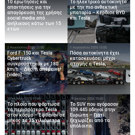
10 ερωτήσεις και
Το ηλεκτρικό αυτοκίνητο
απαντήσεις για την
με την πιο ανθεκτική
απαγόρευση της χρήσης
μπαταρία – Κέρδισε BYD
social media από
και Tesla
ανήλικους κάτω των 15
ετών
2 Αυγούστου 2026 15:00
1 Αυγούστου 2026 15:00
Ford F-150 και Tesla
Πόσα αυτοκίνητα έχει
Cybertruck
κατασκευάσει μέχρι
συγκρούστηκαν με 180
στιγμής η Tesla;
km/h – Δες τι απέμεινε!
[video]
30 Ιουλίου 2026 11:00
29 Ιουλίου 2026 18:00
Το πλοίο που φόρτωσε
Το SUV που αγόρασαν
τα περισσότερα Tesla
109.445 οδηγοί στην
στον κόσμο – Έφθαναν σε
Ευρώπη – Γιατί
μήκος τα 35 χιλιόμετρα
ξεχωρίζει από τα
υπόλοιπα