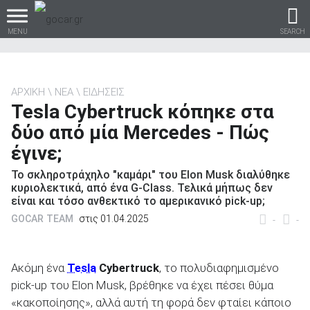
MENU
SEARCH
ΑΡΧΙΚΗ
ΝΕΑ
ΕΙΔΗΣΕΙΣ
Tesla Cybertruck κόπηκε στα
Βρες τα πάντα για το
δύο από μία Mercedes - Πώς
αυτοκίνητο!
έγινε;
Το σκληροτράχηλο "καμάρι" του Elon Musk διαλύθηκε
κυριολεκτικά, από ένα G-Class. Τελικά μήπως δεν
είναι και τόσο ανθεκτικό το αμερικανικό pick-up;
βρες το!
GOCAR TEAM
στις 01.04.2025
-
-
Ακόμη ένα
Tesla
Cybertruck
, το πολυδιαφημισμένο
pick-up του Elon Musk, βρέθηκε να έχει πέσει θύμα
Καινούρια
«κακοποίησης», αλλά αυτή τη φορά δεν φταίει κάποιο