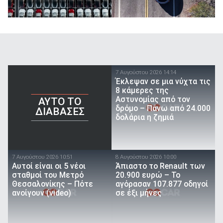
7 Αυγούστου 2026 14:14
Έκλεψαν σε μια νύχτα τις
8 κάμερες της
Αστυνομίας από τον
AYTO TO
δρόμο – Πάνω από 24.000
ΔΙΑΒΑΣΕΣ
δολάρια η ζημιά
7 Αυγούστου 2026 10:51
8 Αυγούστου 2026 10:00
Αυτοί είναι οι 5 νέοι
Άπιαστο το Renault των
σταθμοί του Μετρό
20.900 ευρώ – Το
Θεσσαλονίκης – Πότε
αγόρασαν 107.877 οδηγοί
ανοίγουν (video)
σε έξι μήνες