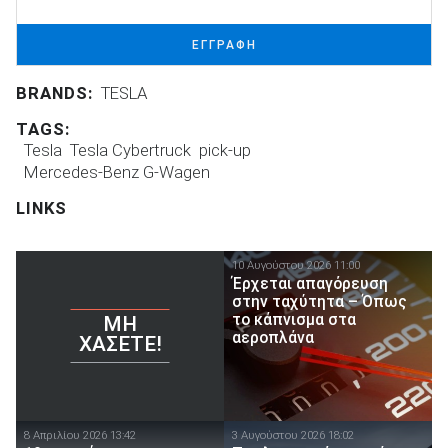
ΕΓΓΡΑΦΗ
BRANDS:
TESLA
TAGS:
Tesla
Tesla Cybertruck
pick-up
Mercedes-Benz G-Wagen
LINKS
10 Αυγούστου 2026 11:00
Έρχεται απαγόρευση
στην ταχύτητα – Όπως
το κάπνισμα στα
ΜΗ
αεροπλάνα
ΧΆΣΕΤΕ!
8 Απριλίου 2026 13:42
3 Αυγούστου 2026 18:02