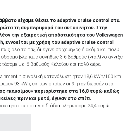
άββατο είχαμε θέσει το
adaptive
cruise
control
στα
 πρώτα τη συμπεριφορά του αυτοκινήτου. Στην
έον την εξαιρετική αποδοτικότητα του Volkswagen
/h
, εννοείται με χρήση του adaptive
cruise
control
.
 πως όλο το ταξίδι έγινε σε χαμηλές ή ακόμα και πολύ
τόδρομο βλέπαμε συνήθως 3-6 βαθμούς (για λίγο άγγιξε
φτάσαμε με -6 βαθμούς Κελσίου και πολύ αέρα.
tainment η συνολική κατανάλωση ήταν 18,6 kWh/100 km
άψαμε» 93 kWh, εκ των οποίων οι 9 ήταν δωρεάν στα
ος «καυσίμου» περιορίστηκε στα 16,8 ευρώ καθώς
κείνες πριν και μετά, έγιναν στο σπίτι
αρακτηριστικό ότι για διόδια πληρώσαμε 24,4 ευρώ.