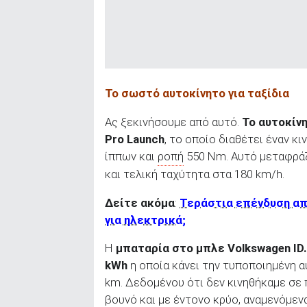
ΑΝΑΖΗΤΗΣΗ
Το σωστό αυτοκίνητο για ταξίδια
Ας ξεκινήσουμε από αυτό.
Το αυτοκίν
Pro
Launch
, το οποίο διαθέτει έναν κ
ίππων και
ροπή
550 Nm. Αυτό μεταφράζ
και τελική ταχύτητα στα 180 km/h.
Δείτε ακόμα
:
Τεράστια επένδυση από
για ηλεκτρικά;
Η
μπαταρία στο μπλε
Volkswagen
ID
kWh
η οποία κάνει την τυποποιημένη α
km. Δεδομένου ότι δεν κινηθήκαμε σε 
βουνό και με έντονο κρύο, αναμενόμεν