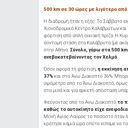
500 km
σε 30 ώρες με λιγότερο από
Η διαδρομή ήταν η εξής. Το Σάββατο ε
Χιονοδρομικό Κέντρο Καλαβρύτων και 
φόρτιση από απλή οικιακή πρίζα. Η Κυ
σύντομη στάση στα Καλάβρυτα (με ακό
στην Αθήνα.
Σύνολο, γύρω στα 500
km
ανεβοκατεβαίνοντας τον Χελμό
.
Όσον αφορά τη φόρτιση,
η εκκίνηση α
37%
και στο Άνω Διακοπτό 36%. Μπορε
υψόμετρο από το Άνω Διακοπτό, όμως 
στα μισά και για αρκετή απόσταση υπά
Φεύγοντας από το Άνω Διακοπτό
το π
καθώς το αυτοκίνητο είχε ανεφοδια
Μονή Αγίας Λαύρας το ποσοστό ήταν 6
κράτησε καμιά ώρα οπότε είπαμε να το