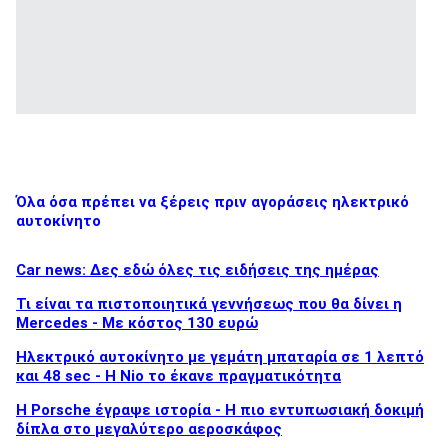
Όλα όσα πρέπει να ξέρεις πριν αγοράσεις ηλεκτρικό
αυτοκίνητο
Car news: Δες εδώ όλες τις ειδήσεις της ημέρας
Τι είναι τα πιστοποιητικά γεννήσεως που θα δίνει η
Mercedes - Με κόστος 130 ευρώ
Ηλεκτρικό αυτοκίνητο με γεμάτη μπαταρία σε 1 λεπτό
και 48 sec - Η Nio το έκανε πραγματικότητα
H Porsche έγραψε ιστορία - H πιο εντυπωσιακή δοκιμή
δίπλα στο μεγαλύτερο αεροσκάφος