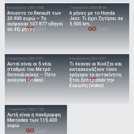
8 Αυγούστου 2026 10:00
7 Αυγούστου 2026 08:00
Άπιαστο το Renault των
6 μήνες με το Honda
20.900 ευρώ – Το
Jazz: Τι έχει ζητήσει σε
αγόρασαν 107.877 οδηγοί
5.500 km;
σε έξι μήνες
7 Αυγούστου 2026 10:51
6 Αυγούστου 2026 12:37
Αυτοί είναι οι 5 νέοι
Τι έκαναν οι Κινέζοι και
σταθμοί του Μετρό
κατασκευάζουν τόσο
Θεσσαλονίκης – Πότε
γρήγορα τα αυτοκίνητα;
ανοίγουν (video)
Έτσι ξεπέρασαν την
Ευρώπη (video)
7 Αυγούστου 2026 17:02
Αυτή είναι η πανέμορφη
Mercedes των 115.430
ευρώ