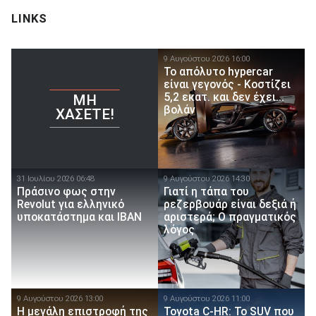
LINKS
9 Αυγούστου 2026 16:00
Το απόλυτο hypercar
είναι γεγονός - Κοστίζει
5,2 εκατ. και δεν έχει...
ΜΗ
βολάν
ΧΆΣΕΤΕ!
31 Ιουλίου 2026 06:48
9 Αυγούστου 2026 14:30
Πράσινο φως στην
Γιατί η τάπα του
Revolut για ελληνικό
ρεζερβουάρ είναι δεξιά ή
υποκατάστημα και IBAN
αριστερά; Ο πραγματικός
λόγος
9 Αυγούστου 2026 13:00
9 Αυγούστου 2026 11:00
Η μεγάλη επιστροφή της
Toyota C-HR: Το SUV που