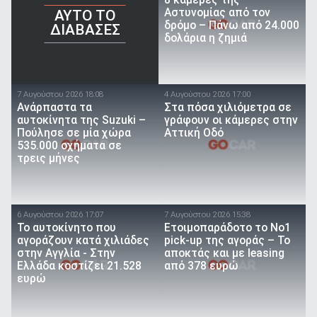
Αστυνομίας από τον
AYTO TO
δρόμο – Πάνω από 24.000
ΔΙΑΒΑΣΕΣ
δολάρια η ζημιά
7 Αυγούστου 2026 18:08
4 Αυγούστου 2026 17:00
Ανάρπαστα τα
Στα πόσα χιλιόμετρα σε
αυτοκίνητα της Suzuki –
γράφουν οι κάμερες στην
Πούλησε σε μία χώρα
Αττική Οδό
535.000 οχήματα σε
τρεις μήνες
6 Αυγούστου 2026 17:07
7 Αυγούστου 2026 15:38
To αυτοκίνητο που
Ετοιμοπαράδοτο το Νο1
αγοράζουν κατά χιλιάδες
pick-up της αγοράς – Το
στην Αγγλία - Στην
αποκτάς και με leasing
Ελλάδα κοστίζει 21.528
από 378 ευρώ
ευρώ