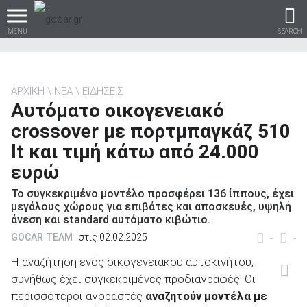
MENU
SEARCH
ΑΡΧΙΚΗ
ΝΕΑ
ΕΙΔΗΣΕΙΣ
Αυτόματο οικογενειακό
Βρες τα πάντα για το
crossover με πορτμπαγκάζ 510
αυτοκίνητο!
lt και τιμή κάτω από 24.000
ευρώ
Το συγκεκριμένο μοντέλο προσφέρει 136 ίππους, έχει
βρες το!
μεγάλους χώρους για επιβάτες και αποσκευές, υψηλή
άνεση και standard αυτόματο κιβώτιο.
GOCAR TEAM
στις 02.02.2025
-
-
Η αναζήτηση ενός οικογενειακού αυτοκινήτου,
συνήθως έχει συγκεκριμένες προδιαγραφές. Οι
Καινούρια
περισσότεροι αγοραστές
αναζητούν μοντέλα με