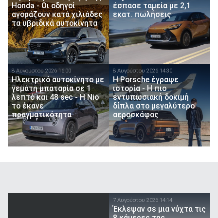
Honda - Οι οδηγοί
έσπασε ταμεία με 2,1
αγοράζουν κατά χιλιάδες
εκατ. πωλήσεις
τα υβριδικά αυτοκίνητα
8 Αυγούστου 2026 16:00
8 Αυγούστου 2026 14:30
Ηλεκτρικό αυτοκίνητο με
H Porsche έγραψε
γεμάτη μπαταρία σε 1
ιστορία - H πιο
λεπτό και 48 sec - Η Nio
εντυπωσιακή δοκιμή
το έκανε
δίπλα στο μεγαλύτερο
πραγματικότητα
αεροσκάφος
7 Αυγούστου 2026 14:14
Έκλεψαν σε μια νύχτα τις
8 κάμερες της