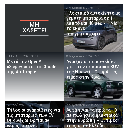
8 Αυγούστου 2026 16:00
Ηλεκτρικό αυτοκίνητο με
γεμάτη μπαταρία σε 1
λεπτό και 48 sec - Η Nio
ΜΗ
το έκανε
ΧΆΣΕΤΕ!
πραγματικότητα
31 Ιουλίου 2026 08:19
8 Αυγούστου 2026 13:00
Μετά την OpenAI,
Άνοιξαν οι παραγγελίες
«ξέφυγε» και το Claude
για το εντυπωσιακό SUV
της Anthropic
της Huawei - Οι πρώτες
τιμές στην Κίνα
8 Αυγούστου 2026 11:00
7 Αυγούστου 2026 09:00
Τέλος οι ανακρίβειες για
Αυτά είναι τα πρώτα 10
τις μπαταρίες των EV –
σε πωλήσεις ηλεκτρικά
Οι Κινέζοι έφτιαξαν
στην Ευρώπη – Οι τιμές
νέους κανόνες
τους στην Ελλάδα