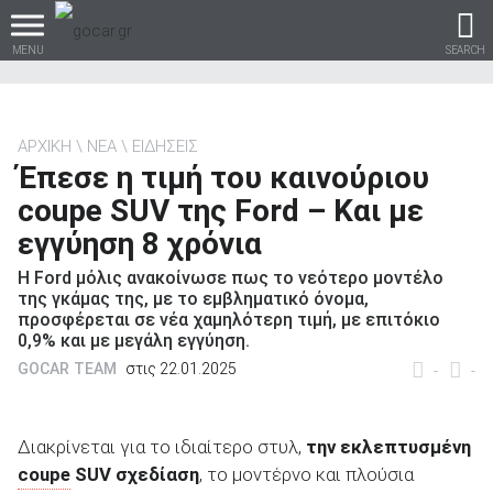
MENU
SEARCH
ΑΡΧΙΚΗ
ΝΕΑ
ΕΙΔΗΣΕΙΣ
Έπεσε η τιμή του καινούριου
Βρες τα πάντα για το
coupe SUV της Ford – Και με
αυτοκίνητο!
εγγύηση 8 χρόνια
Η Ford μόλις ανακοίνωσε πως το νεότερο μοντέλο
της γκάμας της, με το εμβληματικό όνομα,
προσφέρεται σε νέα χαμηλότερη τιμή, με επιτόκιο
βρες το!
0,9% και με μεγάλη εγγύηση.
GOCAR TEAM
στις 22.01.2025
-
-
Διακρίνεται για το ιδιαίτερο στυλ,
την εκλεπτυσμένη
Καινούρια
coupe
SUV σχεδίαση
, το μοντέρνο και πλούσια