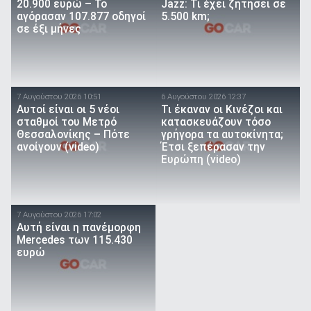
20.900 ευρώ – Το
Jazz: Τι έχει ζητήσει σε
αγόρασαν 107.877 οδηγοί
5.500 km;
σε έξι μήνες
7 Αυγούστου 2026 10:51
6 Αυγούστου 2026 12:37
Αυτοί είναι οι 5 νέοι
Τι έκαναν οι Κινέζοι και
σταθμοί του Μετρό
κατασκευάζουν τόσο
Θεσσαλονίκης – Πότε
γρήγορα τα αυτοκίνητα;
ανοίγουν (video)
Έτσι ξεπέρασαν την
Ευρώπη (video)
7 Αυγούστου 2026 17:02
Αυτή είναι η πανέμορφη
Mercedes των 115.430
ευρώ