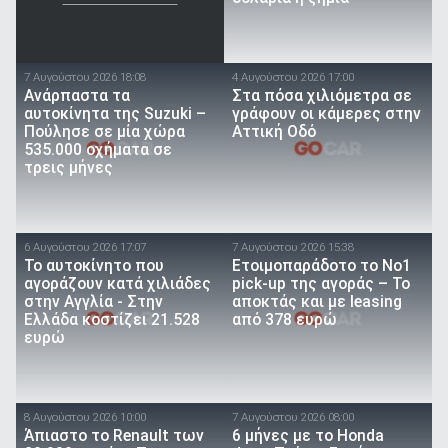
7 Αυγούστου 2026 18:08
4 Αυγούστου 2026 17:00
Ανάρπαστα τα
Στα πόσα χιλιόμετρα σε
αυτοκίνητα της Suzuki –
γράφουν οι κάμερες στην
Πούλησε σε μία χώρα
Αττική Οδό
535.000 οχήματα σε
τρεις μήνες
6 Αυγούστου 2026 17:07
7 Αυγούστου 2026 15:38
To αυτοκίνητο που
Ετοιμοπαράδοτο το Νο1
αγοράζουν κατά χιλιάδες
pick-up της αγοράς – Το
στην Αγγλία - Στην
αποκτάς και με leasing
Ελλάδα κοστίζει 21.528
από 378 ευρώ
ευρώ
8 Αυγούστου 2026 10:00
7 Αυγούστου 2026 08:00
Άπιαστο το Renault των
6 μήνες με το Honda