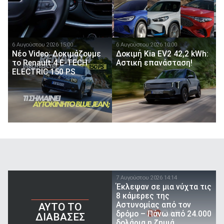
6 Αυγούστου 2026 15:00
6 Αυγούστου 2026 10:00
Νέο Video: Δοκιμάζουμε
Δοκιμή Kia EV2 42,2 kWh:
το Renault 4 E-TECH
Αστική επανάσταση!
ELECTRIC 150 PS
7 Αυγούστου 2026 14:14
Έκλεψαν σε μια νύχτα τις
8 κάμερες της
Αστυνομίας από τον
AYTO TO
δρόμο – Πάνω από 24.000
ΔΙΑΒΑΣΕΣ
δολάρια η ζημιά