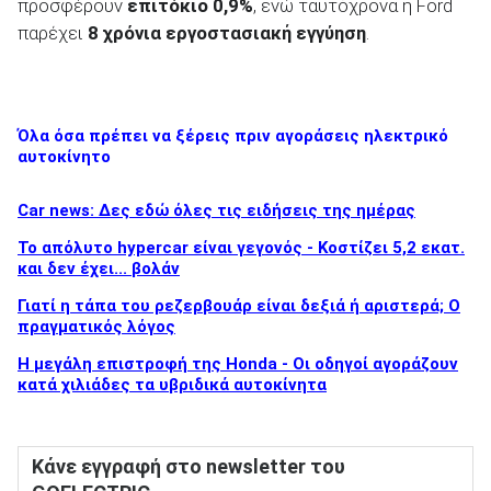
προσφέρουν
επιτόκιο 0,9%
, ενώ ταυτόχρονα η Ford
παρέχει
8 χρόνια εργοστασιακή εγγύηση
.
Όλα όσα πρέπει να ξέρεις πριν αγοράσεις ηλεκτρικό
αυτοκίνητο
Car news: Δες εδώ όλες τις ειδήσεις της ημέρας
Το απόλυτο hypercar είναι γεγονός - Κοστίζει 5,2 εκατ.
και δεν έχει... βολάν
Γιατί η τάπα του ρεζερβουάρ είναι δεξιά ή αριστερά; Ο
πραγματικός λόγος
Η μεγάλη επιστροφή της Honda - Οι οδηγοί αγοράζουν
κατά χιλιάδες τα υβριδικά αυτοκίνητα
Κάνε εγγραφή στο newsletter του