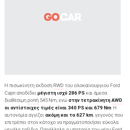
ΑΝΑΖΗΤΗΣΗ
Η πισωκίνητη έκδοση
RWD
του ολοκαίνουργιου Ford
Capri αποδίδει
μέγιστη ισχύ 286 PS
και άμεσα
διαθέσιμη
ροπή
545 Nm, ενώ
στην τετρακίνητη
AWD
οι αντίστοιχες τιμές είναι 340 PS και 679 Nm
. Η
αυτονομία αγγίζει
ακόμη και τα 627 km
, γεγονός που
επιτρέπει στον κάτοχο να πραγματοποιήσει εύκολα
μεγάλα ταξίδια. Παράλληλα, η μπαταρία του νέου Ford