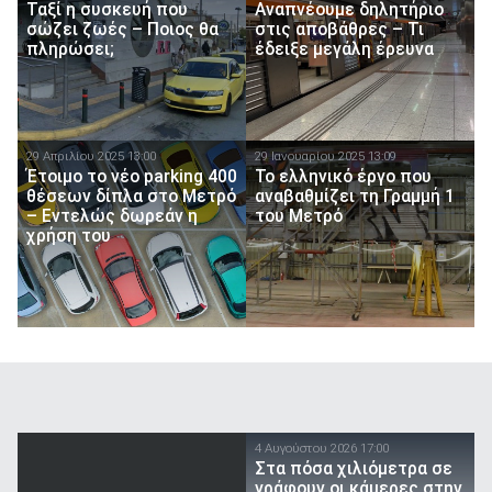
Ταξί η συσκευή που
Αναπνέουμε δηλητήριο
σώζει ζωές – Ποιος θα
στις αποβάθρες – Τι
πληρώσει;
έδειξε μεγάλη έρευνα
29 Απριλίου 2025 13:00
29 Ιανουαρίου 2025 13:09
Έτοιμο το νέο parking 400
Το ελληνικό έργο που
θέσεων δίπλα στο Μετρό
αναβαθμίζει τη Γραμμή 1
– Εντελώς δωρεάν η
του Μετρό
χρήση του
4 Αυγούστου 2026 17:00
Στα πόσα χιλιόμετρα σε
γράφουν οι κάμερες στην