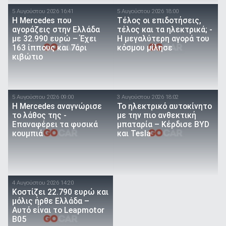
5 Αυγούστου 2026 16:41
5 Αυγούστου 2026 18:00
Η Mercedes που
Τέλος οι επιδοτήσεις,
αγοράζεις στην Ελλάδα
τέλος και τα ηλεκτρικά; -
με 32.990 ευρώ – Έχει
Η μεγαλύτερη αγορά του
163 ίππους και 7άρι
κόσμου μίλησε
κιβώτιο
5 Αυγούστου 2026 09:00
3 Αυγούστου 2026 18:02
Η Mercedes αναγνώρισε
Το ηλεκτρικό αυτοκίνητο
το λάθος της -
με την πιο ανθεκτική
Επαναφέρει τα φυσικά
μπαταρία – Κέρδισε BYD
κουμπιά
και Tesla
4 Αυγούστου 2026 14:20
Κοστίζει 22.790 ευρώ και
μόλις ήρθε Ελλάδα –
Αυτό είναι το Leapmotor
B05