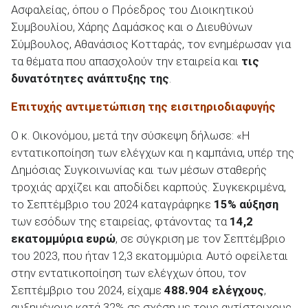
Ασφαλείας, όπου ο Πρόεδρος του Διοικητικού
Συμβουλίου, Χάρης Δαμάσκος και ο Διευθύνων
Σύμβουλος, Αθανάσιος Κοτταράς, τον ενημέρωσαν για
τα θέματα που απασχολούν την εταιρεία και
τις
δυνατότητες ανάπτυξης της
.
ΑΝΑΖΗΤΗΣΗ
Επιτυχής αντιμετώπιση της εισιτηριοδιαφυγής
Μεταχειρισμένα
Ο κ. Οικονόμου, μετά την σύσκεψη δήλωσε: «Η
εντατικοποίηση των ελέγχων και η καμπάνια, υπέρ της
Δημόσιας Συγκοινωνίας και των μέσων σταθερής
τροχιάς αρχίζει και αποδίδει καρπούς. Συγκεκριμένα,
το Σεπτέμβριο του 2024 καταγράφηκε
15% αύξηση
ΑΝΑΖΗΤΗΣΗ
των εσόδων της εταιρείας, φτάνοντας τα
14,2
εκατομμύρια ευρώ
, σε σύγκριση με τον Σεπτέμβριο
του 2023, που ήταν 12,3 εκατομμύρια. Αυτό οφείλεται
Επιχειρήσεις
στην εντατικοποίηση των ελέγχων όπου, τον
Σεπτέμβριο του 2024, είχαμε
488.904 ελέγχους
,
αυξημένους κατά 32% σε σχέση με τους αντίστοιχους