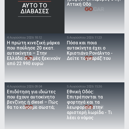
Αττική Οδό
AYTO TO
ΔΙΑΒΑΣΕΣ
4 Αυγούστου 2026 18:12
5 Αυγούστου 2026 11:23
Η πρώτη κινεζική μάρκα
Πόσα και ποια
που πούλησε 20 εκατ.
αυτοκίνητα έχει ο
αυτοκίνητα – Στην
Κριστιάνο Ρονάλντο -
Ελλάδα οι τιμές ξεκινούν
Δείτε το γκαράζ του
από 22.990 ευρώ
4 Αυγούστου 2026 09:04
5 Αυγούστου 2026 15:36
Επιδότηση για ιδιώτες
Εθνική Οδός:
που έχουν αυτοκίνητο
Επιτρέπονται τα
βενζίνης ή diesel – Πώς
φορτηγά και τα
θα το κάνουμε σωστά;
λεωφορεία στην
αριστερή λωρίδα - Τι
λέει ο νόμος