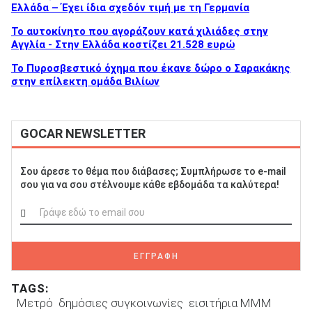
Ελλάδα – Έχει ίδια σχεδόν τιμή με τη Γερμανία
To αυτοκίνητο που αγοράζουν κατά χιλιάδες στην
Αγγλία - Στην Ελλάδα κοστίζει 21.528 ευρώ
Το Πυροσβεστικό όχημα που έκανε δώρο ο Σαρακάκης
στην επίλεκτη ομάδα Βιλίων
GOCAR NEWSLETTER
Σου άρεσε το θέμα που διάβασες; Συμπλήρωσε το e-mail
σου για να σου στέλνουμε κάθε εβδομάδα τα καλύτερα!
ΕΓΓΡΑΦΗ
TAGS:
Μετρό
δημόσιες συγκοινωνίες
εισιτήρια ΜΜΜ