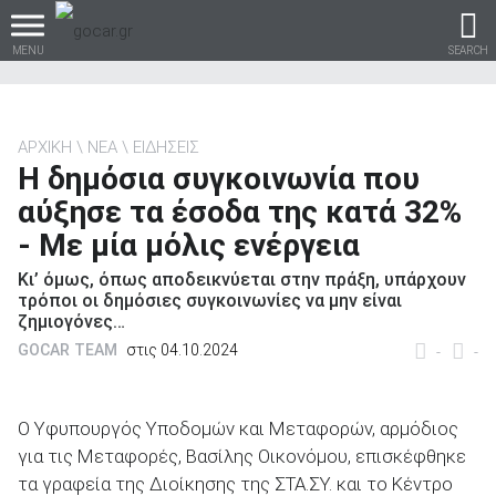
MENU
SEARCH
ΑΡΧΙΚΗ
ΝΕΑ
ΕΙΔΗΣΕΙΣ
Η δημόσια συγκοινωνία που
Βρες τα πάντα για το
αύξησε τα έσοδα της κατά 32%
αυτοκίνητο!
- Με μία μόλις ενέργεια
Κι’ όμως, όπως αποδεικνύεται στην πράξη, υπάρχουν
τρόποι οι δημόσιες συγκοινωνίες να μην είναι
ζημιογόνες…
βρες το!
GOCAR TEAM
στις 04.10.2024
-
-
Ο Υφυπουργός Υποδομών και Μεταφορών, αρμόδιος
για τις Μεταφορές, Βασίλης Οικονόμου, επισκέφθηκε
Καινούρια
τα γραφεία της Διοίκησης της ΣΤΑ.ΣΥ. και το Kέντρο