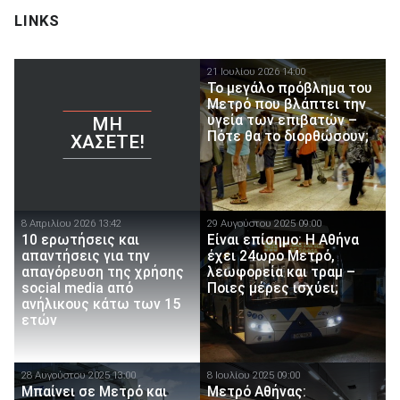
LINKS
21 Ιουλίου 2026 14:00
Το μεγάλο πρόβλημα του
Μετρό που βλάπτει την
υγεία των επιβατών –
ΜΗ
Πότε θα το διορθώσουν;
ΧΆΣΕΤΕ!
8 Απριλίου 2026 13:42
29 Αυγούστου 2025 09:00
10 ερωτήσεις και
Είναι επίσημο: Η Αθήνα
απαντήσεις για την
έχει 24ωρο Μετρό,
απαγόρευση της χρήσης
λεωφορεία και τραμ –
social media από
Ποιες μέρες ισχύει;
ανήλικους κάτω των 15
ετών
28 Αυγούστου 2025 13:00
8 Ιουλίου 2025 09:00
Μπαίνει σε Μετρό και
Μετρό Αθήνας: