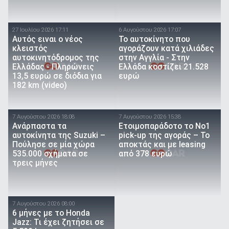
27 Ιουλίου 2026 17:11
6 Αυγούστου 2026 17:07
Αυτός ειναι ο νέος
To αυτοκίνητο που
κλειστός
αγοράζουν κατά χιλιάδες
αυτοκινητόδρομος της
στην Αγγλία - Στην
Ελλάδας - Πληρώνεις
Ελλάδα κοστίζει 21.528
13,5 ευρώ σε διόδια για
ευρώ
182 km (video)
7 Αυγούστου 2026 18:08
7 Αυγούστου 2026 15:38
Ανάρπαστα τα
Ετοιμοπαράδοτο το Νο1
αυτοκίνητα της Suzuki –
pick-up της αγοράς – Το
Πούλησε σε μία χώρα
αποκτάς και με leasing
535.000 οχήματα σε
από 378 ευρώ
τρεις μήνες
7 Αυγούστου 2026 08:00
6 μήνες με το Honda
Jazz: Τι έχει ζητήσει σε