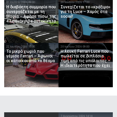
31 Ιουλίου 2026 09:00
29 Ιουλίου 2026 17:00
Η διαβόητη συμμορία που
Συνεχίζεται το «κράξιμο»
συνεργάζεται με τη
για τη Luce – Χαμός στα
Μαφία – Άφησε πίσω της
social!
47 πανάκριβα αυτοκίνητα
22 Ιουλίου 2026 18:08
20 Ιουλίου 2026 09:00
Το μικρό χωριό που
Η λευκή Ferrari Luce που
γέμισε Ferrari – Άφωνοι
πωλείται σε διπλάσια
οι κάτοικοι από το θέαμα
τιμή από τις υπόλοιπες –
Η ιδιαιτερότητα που έχει
7 Αυγούστου 2026 14:14