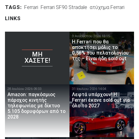
TAGS:
Ferrari
Ferrari SF90 Stradale
ατύχημα Ferrari
LINKS
3 Αυγούστου 2026 13:15
Η Ferrari που θα
αποκτήσει μόλις το
0,56% του πελατολογίου
ΜΗ
της – Είναι ήδη sold out
ΧΆΣΕΤΕ!
28 Ιουλίου 2026 09:33
31 Ιουλίου 2026 14:04
Amazon: παγκόσμιος
Λεφτά υπάρχουν! Η
πάροχος κινητής
Ferrari έκανε sold out για
τηλεφωνίας με δίκτυο
όλο το 2027
5.105 δορυφόρων από το
2028