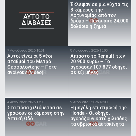
Έκλεψαν σε μια νύχτα τις
8 κάμερες της
Αστυνομίας από τον
AYTO TO
δρόμο – Πάνω από 24.000
ΔΙΑΒΑΣΕΣ
δολάρια η ζημιά
7 Αυγούστου 2026 10:51
8 Αυγούστου 2026 10:00
Αυτοί είναι οι 5 νέοι
Άπιαστο το Renault των
σταθμοί του Μετρό
20.900 ευρώ – Το
Θεσσαλονίκης – Πότε
αγόρασαν 107.877 οδηγοί
ανοίγουν (video)
σε έξι μήνες
4 Αυγούστου 2026 17:00
9 Αυγούστου 2026 13:00
Στα πόσα χιλιόμετρα σε
Η μεγάλη επιστροφή της
γράφουν οι κάμερες στην
Honda - Οι οδηγοί
Αττική Οδό
αγοράζουν κατά χιλιάδες
τα υβριδικά αυτοκίνητα