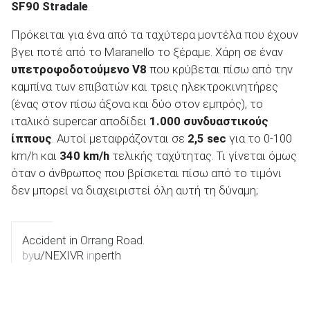
SF90 Stradale
.
Πρόκειται για ένα από τα ταχύτερα μοντέλα που έχουν
βγει ποτέ από το Maranello το ξέραμε. Χάρη σε έναν
υπετροφοδοτούμενο V8
που κρύβεται πίσω από την
ΑΝΑΖΗΤΗΣΗ
καμπίνα των επιβατών και τρεις ηλεκτροκινητήρες
(ένας στον πίσω άξονα και δύο στον εμπρός), το
Μεταχειρισμένα
ιταλικό supercar αποδίδει
1.000 συνδυαστικούς
ίππους
. Αυτοί μεταφράζονται σε
2,5 sec
για το 0-100
km/h και
340 km/h
τελικής ταχύτητας. Τι γίνεται όμως
όταν ο άνθρωπος που βρίσκεται πίσω από το τιμόνι
δεν μπορεί να διαχειριστεί όλη αυτή τη δύναμη;
ΑΝΑΖΗΤΗΣΗ
Accident in Orrang Road.
by
u/NEXIVR
in
perth
Επιχειρήσεις