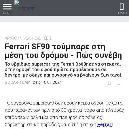
MENU
SEARCH
ΑΡΧΙΚΗ
ΝΕΑ
ΕΙΔΗΣΕΙΣ
Ferrari SF90 τούμπαρε στη
Βρες τα πάντα για το
μέση του δρόμου - Πώς συνέβη
αυτοκίνητο!
Το υβριδικό supercar της Ferrari βρέθηκε να στέκεται
στην οροφή του αφού πρώτα προσέκρουσε σε
δέντρο, με οδηγό και συνοδηγό να βγαίνουν ζωντανοί.
GOCAR TEAM
στις 18.07.2024
-
-
βρες το!
Τα σύγχρονα supercars δεν έχουν καμία σχέση με αυτά
που παράγονταν πριν από 30 χρόνια, τόσο από πλευράς
επιδόσεων, αλλά και από πλευράς ασφάλειας.
Καινούρια
Χαρακτηριστικό παράδειγμα, αυτή η άτυχη
Ferrari