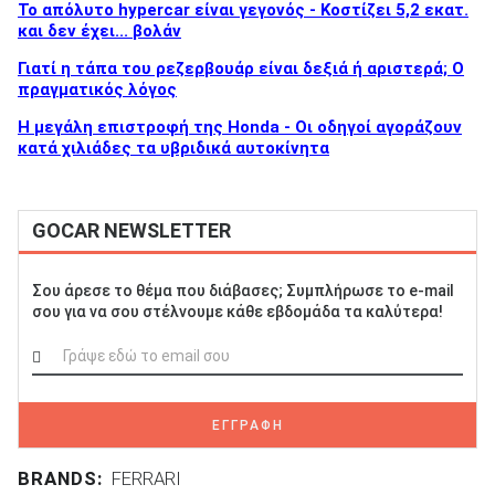
Το απόλυτο hypercar είναι γεγονός - Κοστίζει 5,2 εκατ.
και δεν έχει... βολάν
Γιατί η τάπα του ρεζερβουάρ είναι δεξιά ή αριστερά; Ο
πραγματικός λόγος
Η μεγάλη επιστροφή της Honda - Οι οδηγοί αγοράζουν
κατά χιλιάδες τα υβριδικά αυτοκίνητα
GOCAR NEWSLETTER
Σου άρεσε το θέμα που διάβασες; Συμπλήρωσε το e-mail
σου για να σου στέλνουμε κάθε εβδομάδα τα καλύτερα!
ΕΓΓΡΑΦΗ
BRANDS:
FERRARI