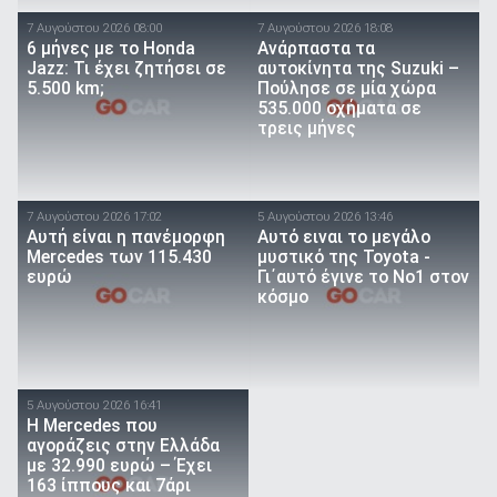
7 Αυγούστου 2026 08:00
7 Αυγούστου 2026 18:08
6 μήνες με το Honda
Ανάρπαστα τα
Jazz: Τι έχει ζητήσει σε
αυτοκίνητα της Suzuki –
5.500 km;
Πούλησε σε μία χώρα
535.000 οχήματα σε
τρεις μήνες
7 Αυγούστου 2026 17:02
5 Αυγούστου 2026 13:46
Αυτή είναι η πανέμορφη
Αυτό ειναι τo μεγάλο
Mercedes των 115.430
μυστικό της Toyota -
ευρώ
Γι΄αυτό έγινε το Νο1 στον
κόσμο
5 Αυγούστου 2026 16:41
Η Mercedes που
αγοράζεις στην Ελλάδα
με 32.990 ευρώ – Έχει
163 ίππους και 7άρι