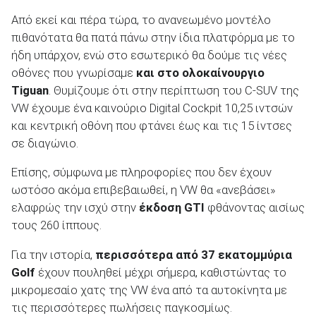
Από εκεί και πέρα τώρα, το ανανεωμένο μοντέλο
πιθανότατα θα πατά πάνω στην ίδια πλατφόρμα με το
ήδη υπάρχον, ενώ στο εσωτερικό θα δούμε τις νέες
οθόνες που γνωρίσαμε
και στο ολοκαίνουργιο
Tiguan
. Θυμίζουμε ότι στην περίπτωση του C-SUV της
VW έχουμε ένα καινούριο Digital Cockpit 10,25 ιντσών
και κεντρική οθόνη που φτάνει έως και τις 15 ίντσες
σε διαγώνιο.
Επίσης, σύμφωνα με πληροφορίες που δεν έχουν
ωστόσο ακόμα επιβεβαιωθεί, η VW θα «ανεβάσει»
ελαφρώς την ισχύ στην
έκδοση
GTI
φθάνοντας αισίως
τους 260 ίππους.
Για την ιστορία,
περισσότερα από 37 εκατομμύρια
Golf
έχουν πουληθεί μέχρι σήμερα, καθιστώντας το
μικρομεσαίο χατς της VW ένα από τα αυτοκίνητα με
τις περισσότερες πωλήσεις παγκοσμίως.