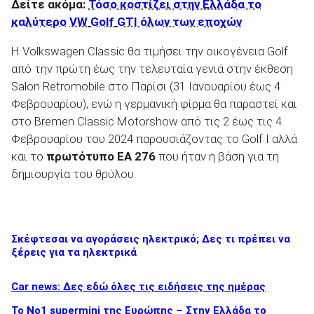
Δείτε ακόμα:
Τόσο κοστίζει στην Ελλάδα το
καλύτερο
VW
Golf
GTI όλων των εποχών
Η Volkswagen Classic θα τιμήσει την οικογένεια Golf
από την πρώτη έως την τελευταία γενιά στην έκθεση
Salon Retromobile στο Παρίσι (31 Ιανουαρίου έως 4
Φεβρουαρίου), ενώ η γερμανική φίρμα θα παραστεί και
στο Bremen Classic Motorshow από τις 2 έως τις 4
Φεβρουαρίου του 2024 παρουσιάζοντας το Golf I αλλά
και το
πρωτότυπο EA 276
που ήταν η βάση για τη
δημιουργία του θρύλου.
Σκέφτεσαι να αγοράσεις ηλεκτρικό; Δες τι πρέπει να
ξέρεις για τα ηλεκτρικά
Car news: Δες εδώ όλες τις ειδήσεις της ημέρας
Το No1 supermini της Ευρώπης – Στην Ελλάδα το