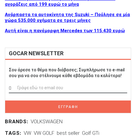
αγοράζεις από 199 ευρώ το μήνα
Ανάρπαστα τα αυτοκίνητα της Suzuki – Πούλησε σε μία
χώρα 535.000 οχήματα σε τρεις μήνες
Αυτή είναι η πανέμορφη Mercedes των 115.430 ευρώ
GOCAR NEWSLETTER
Σου άρεσε το θέμα που διάβασες; Συμπλήρωσε το e-mail
σου για να σου στέλνουμε κάθε εβδομάδα τα καλύτερα!
ΕΓΓΡΑΦΗ
BRANDS:
VOLKSWAGEN
TAGS:
VW
VW GOLF
best seller
Golf GTi