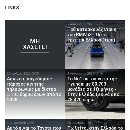
LINKS
7 Αυγούστου 2026 12:05
Πού κατασκευάζεται η
νέα BMW i3 - Πότε
έρχεται Ελλάδα (τιμή)
ΜΗ
ΧΆΣΕΤΕ!
28 Ιουλίου 2026 09:33
4 Αυγούστου 2026 13:16
Amazon: παγκόσμιος
Το Νο1 αυτοκίνητο της
πάροχος κινητής
Hyundai με 80.703
τηλεφωνίας με δίκτυο
μονάδες σε έξι μήνες -
5.105 δορυφόρων από το
Στην Ελλάδα ξεκινά από
2028
28.470 ευρώ
4 Αυγούστου 2026 10:12
28 Ιουλίου 2026 17:45
Αυτό είναι το Toyota που
Πωλείται στην Ελλάδα το