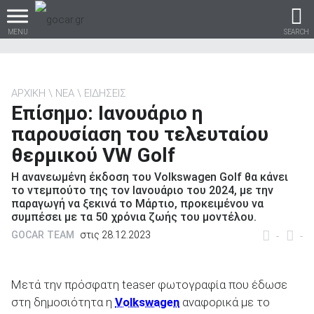
MENU
SEARCH
ΑΡΧΙΚΗ
ΝΕΑ
ΕΙΔΗΣΕΙΣ
Επίσημο: Ιανουάριο η
Βρες τα πάντα για το
παρουσίαση του τελευταίου
αυτοκίνητο!
θερμικού VW Golf
Η ανανεωμένη έκδοση του Volkswagen Golf θα κάνει
το ντεμπούτο της τον Ιανουάριο του 2024, με την
παραγωγή να ξεκινά το Μάρτιο, προκειμένου να
βρες το!
συμπέσει με τα 50 χρόνια ζωής του μοντέλου.
GOCAR TEAM
στις 28.12.2023
-
-
Μετά την πρόσφατη teaser φωτογραφία που έδωσε
Καινούρια
στη δημοσιότητα η
Volkswagen
αναφορικά με το