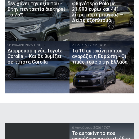
δεν χάνει την αξία του -
φθηνότερο Polo με
Στην πενταετία διατηρεί
21.990 ευρώ και 441
το 75%
λίτρα πορτ μπαγκάζ –
Δείτε εξοπλισμό
28 Ιουλίου 2026 15:01
23 Ιουλίου 2026 14:58
Διέρρευσε η νέα Toyota
Τα 10 αυτοκίνητα που
Corolla – Και δε θυμίζει
αγοράζει η Ευρώπη - Οι
σε τίποτα Corolla
τιμές τους στην Ελλάδα
6 Αυγούστου 2026 17:07
To αυτοκίνητο που