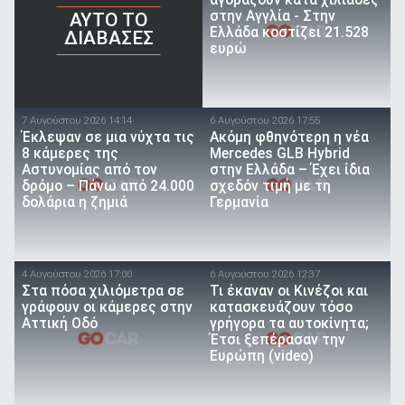
αγοράζουν κατά χιλιάδες
στην Αγγλία - Στην
AYTO TO
Ελλάδα κοστίζει 21.528
ΔΙΑΒΑΣΕΣ
ευρώ
7 Αυγούστου 2026 14:14
6 Αυγούστου 2026 17:55
Έκλεψαν σε μια νύχτα τις
Ακόμη φθηνότερη η νέα
8 κάμερες της
Mercedes GLB Hybrid
Αστυνομίας από τον
στην Ελλάδα – Έχει ίδια
δρόμο – Πάνω από 24.000
σχεδόν τιμή με τη
δολάρια η ζημιά
Γερμανία
4 Αυγούστου 2026 17:00
6 Αυγούστου 2026 12:37
Στα πόσα χιλιόμετρα σε
Τι έκαναν οι Κινέζοι και
γράφουν οι κάμερες στην
κατασκευάζουν τόσο
Αττική Οδό
γρήγορα τα αυτοκίνητα;
Έτσι ξεπέρασαν την
Ευρώπη (video)