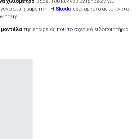
νά χιλιόμετρο
, βάσει του κύκλου μετρήσεων WLTP,
ογενειακά ή supermini. Η
Skoda
, έχει αρκετά αυτοκίνητα
ν τέλη!
 μοντέλα
της εταιρείας που το σχετικό ειδοποιητήριο