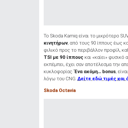
To Skoda Kamiq είναι το μικρότερο SUV
κινητήρων
, από τους 90 ίππους έως κα
φιλικό προς το περιβάλλον προφίλ, κα
TSI
με 90 ίππους
και «καίει» φυσικό 
εκπέμπει, έχει σαν αποτέλεσμα την α
κυκλοφορίας.
Ένα ακόμη…
bonus
, είν
λόγω του CNG.
Δείτε εδώ τιμές και 
Skoda Octavia