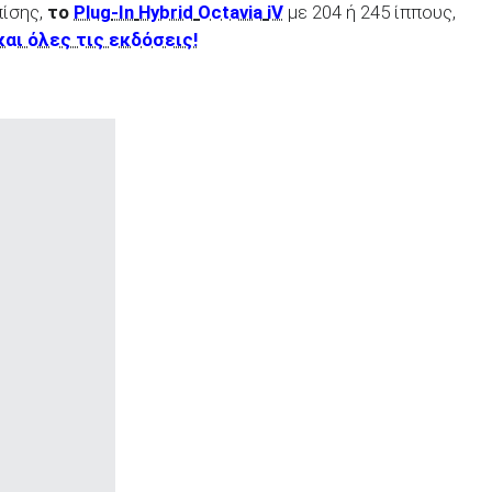
πίσης,
το
Plug
-In
Hybrid
Octavia
iV
με 204 ή 245 ίππους,
και όλες τις εκδόσεις!