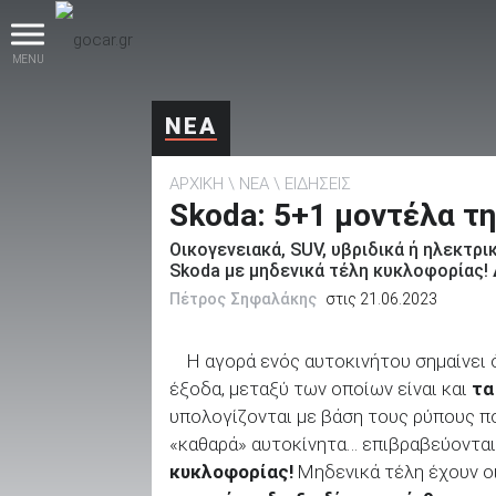
MENU
ΝΕΑ
ΑΡΧΙΚΗ
ΝΕΑ
ΕΙΔΗΣΕΙΣ
Skoda: 5+1 μοντέλα τ
Οικογενειακά, SUV, υβριδικά ή ηλεκτρι
Skoda με μηδενικά τέλη κυκλοφορίας! 
βρες το!
Πέτρος Σηφαλάκης
στις 21.06.2023
Η αγορά ενός αυτοκινήτου σημαίνει 
έξοδα, μεταξύ των οποίων είναι και
τα
υπολογίζονται με βάση τους ρύπους πο
Καινούρια
«καθαρά» αυτοκίνητα… επιβραβεύοντα
κυκλοφορίας!
Μηδενικά τέλη έχουν ο