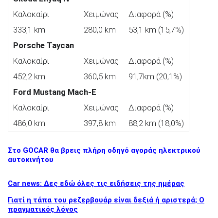
Καλοκαίρι
Χειμώνας
Διαφορά (%)
333,1 km
280,0 km
53,1 km (15,7%)
Porsche Taycan
Καλοκαίρι
Χειμώνας
Διαφορά (%)
452,2 km
360,5 km
91,7km (20,1%)
Ford Mustang Mach-E
Καλοκαίρι
Χειμώνας
Διαφορά (%)
486,0 km
397,8 km
88,2 km (18,0%)
Στο GOCAR θα βρεις πλήρη οδηγό αγοράς ηλεκτρικού
αυτοκινήτου
Car news: Δες εδώ όλες τις ειδήσεις της ημέρας
Γιατί η τάπα του ρεζερβουάρ είναι δεξιά ή αριστερά; Ο
πραγματικός λόγος