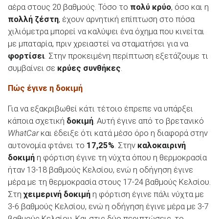
αέρα στους 20 βαθμούς. Τόσο το
πολύ κρύο
, όσο και η
πολλή ζέστη
, έχουν αρνητική επίπτωση στο πόσα
χιλιόμετρα μπορεί να καλύψει ένα όχημα που κινείται
με μπαταρία, πριν χρειαστεί να σταματήσει για να
φορτίσει
. Στην προκειμένη περίπτωση εξετάζουμε τι
ΑΝΑΖΗΤΗΣΗ
συμβαίνει σε
κρύες συνθήκες
.
Μεταχειρισμένα
Πώς έγινε η δοκιμή
Για να εξακριβωθεί κάτι τέτοιο έπρεπε να υπάρξει
κάποια σχετική
δοκιμή
. Αυτή έγινε από το βρετανικό
WhatCar
και έδειξε ότι κατά μέσο όρο η διαφορά στην
αυτονομία φτάνει το
17,25%
. Στην
καλοκαιρινή
ΑΝΑΖΗΤΗΣΗ
δοκιμή
η φόρτιση έγινε τη νύχτα όπου η θερμοκρασία
ήταν 13-18 βαθμούς Κελσίου, ενώ η οδήγηση έγινε
μέρα με τη θερμοκρασία στους 17-24 βαθμούς Κελσίου.
Επιχειρήσεις
Στη
χειμερινή δοκιμή
η φόρτιση έγινε πάλι νύχτα με
3-6 βαθμούς Κελσίου, ενώ η οδήγηση έγινε μέρα με 3-7
βαθμούς Κελσίου. Και στις δύο περιπτώσεις, το