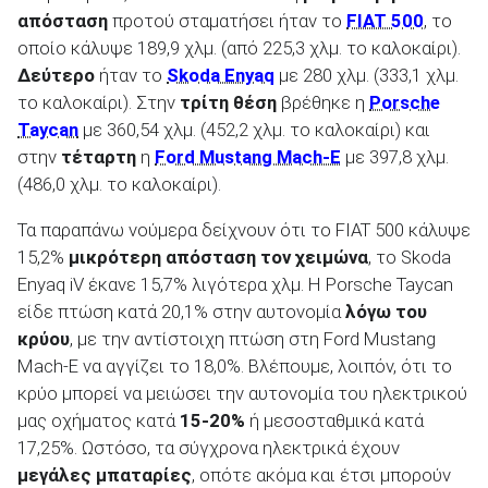
απόσταση
προτού σταματήσει ήταν το
FIAT 500
, το
οποίο κάλυψε 189,9 χλμ. (από 225,3 χλμ. το καλοκαίρι).
Δεύτερο
ήταν το
Skoda Enyaq
με 280 χλμ. (333,1 χλμ.
το καλοκαίρι). Στην
τρίτη θέση
βρέθηκε η
Porsche
Taycan
με 360,54 χλμ. (452,2 χλμ. το καλοκαίρι) και
στην
τέταρτη
η
Ford Mustang Mach-E
με 397,8 χλμ.
(486,0 χλμ. το καλοκαίρι).
Τα παραπάνω νούμερα δείχνουν ότι το FIAT 500 κάλυψε
15,2%
μικρότερη απόσταση τον χειμώνα
, το Skoda
Enyaq iV έκανε 15,7% λιγότερα χλμ. Η Porsche Taycan
είδε πτώση κατά 20,1% στην αυτονομία
λόγω του
κρύου
, με την αντίστοιχη πτώση στη Ford Mustang
Mach-E να αγγίζει το 18,0%. Βλέπουμε, λοιπόν, ότι το
κρύο μπορεί να μειώσει την αυτονομία του ηλεκτρικού
μας οχήματος κατά
15-20%
ή μεσοσταθμικά κατά
17,25%. Ωστόσο, τα σύγχρονα ηλεκτρικά έχουν
μεγάλες μπαταρίες
, οπότε ακόμα και έτσι μπορούν