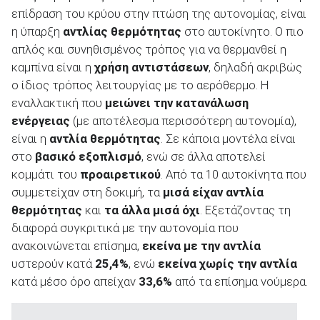
επίδραση του κρύου στην πτώση της αυτονομίας, είναι
η ύπαρξη
αντλίας θερμότητας
στο αυτοκίνητο. Ο πιο
απλός και συνηθισμένος τρόπος για να θερμανθεί η
καμπίνα είναι η
χρήση αντιστάσεων
, δηλαδή ακριβώς
ο ίδιος τρόπος λειτουργίας με το αερόθερμο. Η
εναλλακτική που
μειώνει την κατανάλωση
ενέργειας
(με αποτέλεσμα περισσότερη αυτονομία),
είναι η
αντλία θερμότητας
. Σε κάποια μοντέλα είναι
στο
βασικό εξοπλισμό
, ενώ σε άλλα αποτελεί
κομμάτι του
προαιρετικού
. Από τα 10 αυτοκίνητα που
συμμετείχαν στη δοκιμή, τα
μισά είχαν αντλία
θερμότητας
και
τα άλλα μισά όχι
. Εξετάζοντας τη
διαφορά συγκριτικά με την αυτονομία που
ανακοινώνεται επίσημα,
εκείνα με την αντλία
υστερούν κατά
25,4%
, ενώ
εκείνα χωρίς την αντλία
κατά μέσο όρο απείχαν
33,6%
από τα επίσημα νούμερα.