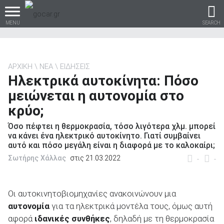
MENU
SEARCH
ΑΡΧΙΚΗ
ΝΕΑ
ΕΙΔΗΣΕΙΣ
Ηλεκτρικά αυτοκίνητα: Πόσο
Βρες τα πάντα για το
μειώνεται η αυτονομία στο
αυτοκίνητο!
κρύο;
Όσο πέφτει η θερμοκρασία, τόσο λιγότερα χλμ. μπορεί
να κάνει ένα ηλεκτρικό αυτοκίνητο. Γιατί συμβαίνει
αυτό και πόσο μεγάλη είναι η διαφορά με το καλοκαίρι;
βρες το!
Σωτήρης Χάλλας
στις 21.03.2022
-
-
Οι αυτοκινητοβιομηχανίες ανακοινώνουν μια
αυτονομία
για τα ηλεκτρικά μοντέλα τους, όμως αυτή
Καινούρια
αφορά
ιδανικές συνθήκες
, δηλαδή με τη θερμοκρασία