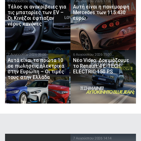
8 Αυγούστου 2026 11:00
7 Αυγούστου 2026 17:02
Τέλος οι ανακρίβειες για
Αυτή είναι η πανέμορφη
τις μπαταρίες των EV –
Mercedes των 115.430
Οι Κινέζοι έφτιαξαν
ευρώ
νέους κανόνες
7 Αυγούστου 2026 09:00
6 Αυγούστου 2026 15:00
Αυτά είναι τα πρώτα 10
Νέο Video: Δοκιμάζουμε
σε πωλήσεις ηλεκτρικά
το Renault 4 E-TECH
στην Ευρώπη – Οι τιμές
ELECTRIC 150 PS
τους στην Ελλάδα
7 Αυγούστου 2026 14:14