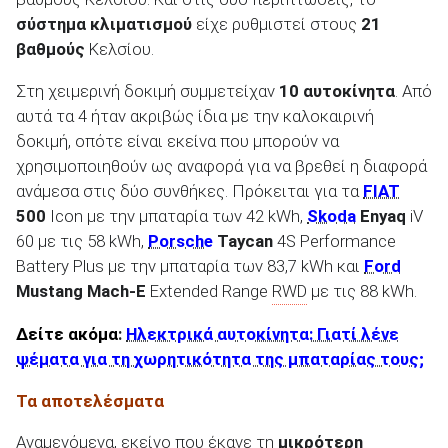
σύστημα κλιματισμού
είχε ρυθμιστεί στους
21
βαθμούς
Κελσίου.
ΑΝΑΖΗΤΗΣΗ
Στη χειμερινή δοκιμή συμμετείχαν
10 αυτοκίνητα
. Από
αυτά τα 4 ήταν ακριβώς ίδια με την καλοκαιρινή
δοκιμή, οπότε είναι εκείνα που μπορούν να
χρησιμοποιηθούν ως αναφορά για να βρεθεί η διαφορά
ανάμεσα στις δύο συνθήκες. Πρόκειται για τα
FIAT
500
Icon με την μπαταρία των 42 kWh,
Skoda
Enyaq
iV
60 με τις 58 kWh,
Porsche
Taycan
4S Performance
Battery Plus με την μπαταρία των 83,7 kWh και
Ford
Mustang
Mach
-E
Extended Range
RWD
με τις 88 kWh.
Δείτε ακόμα
:
Ηλεκτρικά αυτοκίνητα: Γιατί λένε
ψέματα για τη χωρητικότητα της μπαταρίας τους;
Τα αποτελέσματα
Αναμενόμενα, εκείνο που έκανε τη
μικρότερη