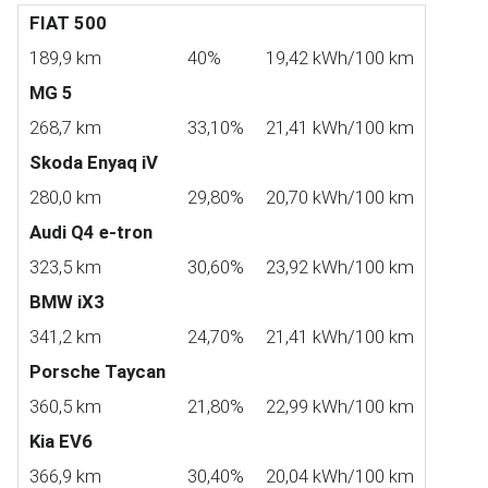
FIAT 500
189,9 km
40%
19,42 kWh/100 km
MG 5
268,7 km
33,10%
21,41 kWh/100 km
Skoda Enyaq iV
280,0 km
29,80%
20,70 kWh/100 km
Audi Q4 e-tron
323,5 km
30,60%
23,92 kWh/100 km
BMW iX3
341,2 km
24,70%
21,41 kWh/100 km
Porsche Taycan
360,5 km
21,80%
22,99 kWh/100 km
Kia EV6
366,9 km
30,40%
20,04 kWh/100 km