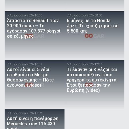
8 Αυγούστου 2026 10:00
7 Αυγούστου 2026 08:00
Άπιαστο το Renault των
6 μήνες με το Honda
20.900 ευρώ – Το
Jazz: Τι έχει ζητήσει σε
αγόρασαν 107.877 οδηγοί
5.500 km;
σε έξι μήνες
7 Αυγούστου 2026 10:51
6 Αυγούστου 2026 12:37
Αυτοί είναι οι 5 νέοι
Τι έκαναν οι Κινέζοι και
σταθμοί του Μετρό
κατασκευάζουν τόσο
Θεσσαλονίκης – Πότε
γρήγορα τα αυτοκίνητα;
ανοίγουν (video)
Έτσι ξεπέρασαν την
Ευρώπη (video)
7 Αυγούστου 2026 17:02
Αυτή είναι η πανέμορφη
Mercedes των 115.430