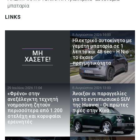
μπαταρία
LINKS
8 Αυγούστου 2026 16:00
Ηλεκτρικό αυτοκίνητο με
γεμάτη μπαταρία σε 1
λεπτό και 48 sec - Η Nio
ΜΗ
το έκανε
ΧΆΣΕΤΕ!
πραγματικότητα
29 Ιουλίου 2026 11:04
8 Αυγούστου 2026 13:00
«Φρένο» στην
Άνοιξαν οι παραγγελίες
ανεξέλεγκτη τεχνητή
για το εντυπωσιακό SUV
νοημοσύνη ζητούν
της Huawei - Οι πρώτες
περισσότερα από 1.200
τιμές στην Κίνα
στελέχη και κορυφαίοι
ερευνητές