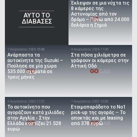
Έκλεψαν σε μια νύχτα τις
8 κάμερες της
Αστυνομίας από τον
AYTO TO
δρόμο – Πάνω από 24.000
ΔΙΑΒΑΣΕΣ
δολάρια η ζημιά
7 Αυγούστου 2026 18:08
4 Αυγούστου 2026 17:00
Ανάρπαστα τα
Στα πόσα χιλιόμετρα σε
αυτοκίνητα της Suzuki –
γράφουν οι κάμερες στην
Πούλησε σε μία χώρα
Αττική Οδό
535.000 οχήματα σε
τρεις μήνες
6 Αυγούστου 2026 17:07
7 Αυγούστου 2026 15:38
To αυτοκίνητο που
Ετοιμοπαράδοτο το Νο1
αγοράζουν κατά χιλιάδες
pick-up της αγοράς – Το
στην Αγγλία - Στην
αποκτάς και με leasing
Ελλάδα κοστίζει 21.528
από 378 ευρώ
ευρώ