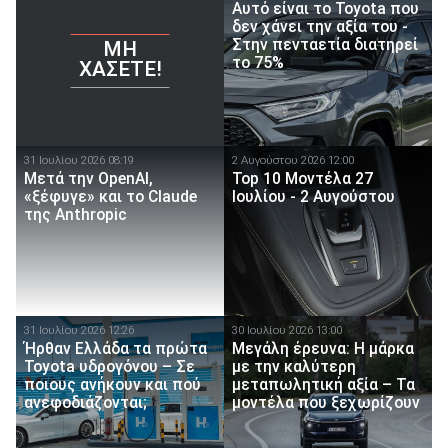
Αυτό είναι το Toyota που
δεν χάνει την αξία του -
Στην πενταετία διατηρεί
ΜΗ
το 75%
ΧΆΣΕΤΕ!
31 Ιουλίου 2026 08:19
2 Αυγούστου 2026 12:00
Μετά την OpenAI,
Top 10 Μοντέλα 27
«ξέφυγε» και το Claude
Ιουλίου - 2 Αυγούστου
της Anthropic
31 Ιουλίου 2026 12:26
30 Ιουλίου 2026 13:00
Ήρθαν Ελλάδα τα πρώτα
Μεγάλη έρευνα: Η μάρκα
Toyota υδρογόνου – Σε
με την καλύτερη
ποιους ανήκουν και πού
μεταπωλητική αξία – Τα
ανεφοδιάζονται;
μοντέλα που ξεχωρίζουν