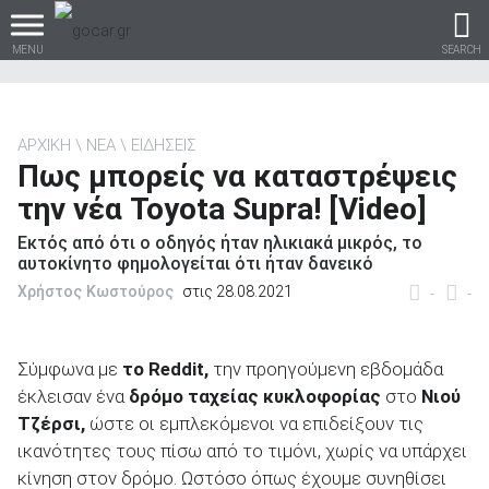
MENU
SEARCH
ΑΡΧΙΚΗ
ΝΕΑ
ΕΙΔΗΣΕΙΣ
Πως μπορείς να καταστρέψεις
Βρες τα πάντα για το
την νέα Toyota Supra! [Video]
αυτοκίνητο!
Εκτός από ότι ο οδηγός ήταν ηλικιακά μικρός, το
αυτοκίνητο φημολογείται ότι ήταν δανεικό
Χρήστος Κωστούρος
στις 28.08.2021
-
-
βρες το!
Σύμφωνα με
το
Reddit,
την προηγούμενη εβδομάδα
έκλεισαν ένα
δρόμο ταχείας κυκλοφορίας
στο
Νιού
Τζέρσι,
ώστε οι εμπλεκόμενοι να επιδείξουν τις
ικανότητες τους πίσω από το τιμόνι, χωρίς να υπάρχει
Καινούρια
κίνηση στον δρόμο. Ωστόσο όπως έχουμε συνηθίσει