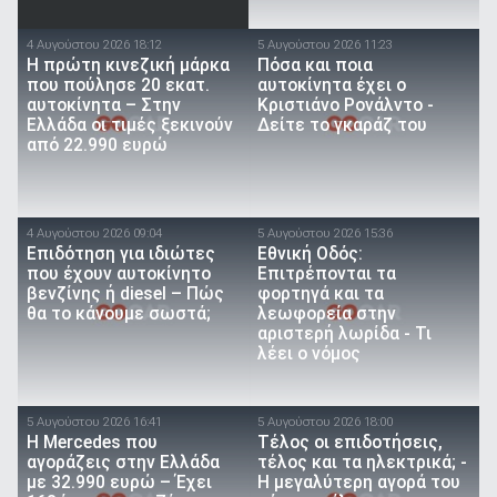
4 Αυγούστου 2026 18:12
5 Αυγούστου 2026 11:23
Η πρώτη κινεζική μάρκα
Πόσα και ποια
που πούλησε 20 εκατ.
αυτοκίνητα έχει ο
αυτοκίνητα – Στην
Κριστιάνο Ρονάλντο -
Ελλάδα οι τιμές ξεκινούν
Δείτε το γκαράζ του
από 22.990 ευρώ
4 Αυγούστου 2026 09:04
5 Αυγούστου 2026 15:36
Επιδότηση για ιδιώτες
Εθνική Οδός:
που έχουν αυτοκίνητο
Επιτρέπονται τα
βενζίνης ή diesel – Πώς
φορτηγά και τα
θα το κάνουμε σωστά;
λεωφορεία στην
αριστερή λωρίδα - Τι
λέει ο νόμος
5 Αυγούστου 2026 16:41
5 Αυγούστου 2026 18:00
Η Mercedes που
Τέλος οι επιδοτήσεις,
αγοράζεις στην Ελλάδα
τέλος και τα ηλεκτρικά; -
με 32.990 ευρώ – Έχει
Η μεγαλύτερη αγορά του