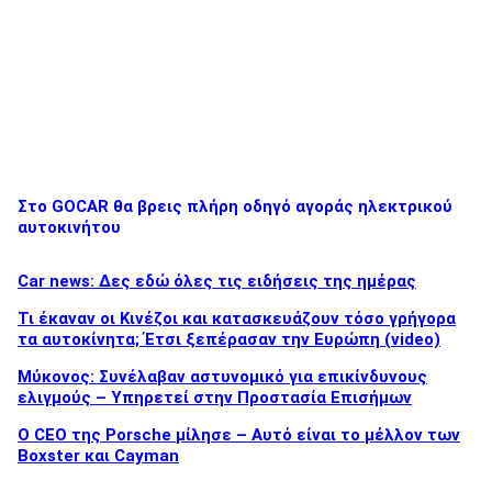
Στο GOCAR θα βρεις πλήρη οδηγό αγοράς ηλεκτρικού
αυτοκινήτου
Car news: Δες εδώ όλες τις ειδήσεις της ημέρας
Τι έκαναν οι Κινέζοι και κατασκευάζουν τόσο γρήγορα
τα αυτοκίνητα; Έτσι ξεπέρασαν την Ευρώπη (video)
Μύκονος: Συνέλαβαν αστυνομικό για επικίνδυνους
ελιγμούς – Υπηρετεί στην Προστασία Επισήμων
Ο CEO της Porsche μίλησε – Αυτό είναι το μέλλον των
Boxster και Cayman