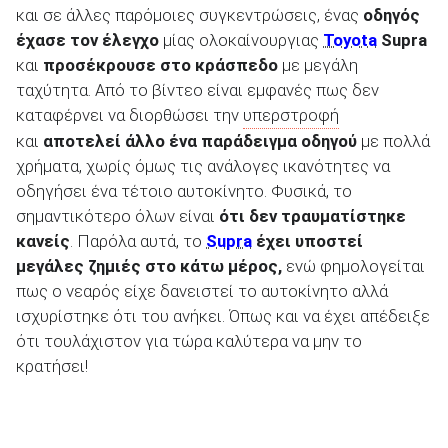
και σε άλλες παρόμοιες συγκεντρώσεις, ένας
οδηγός
έχασε τον έλεγχο
μίας ολοκαίνουργιας
Toyota
Supra
και
προσέκρουσε στο κράσπεδο
με μεγάλη
ταχύτητα. Από το βίντεο είναι εμφανές πως δεν
καταφέρνει να διορθώσει την
υπερστροφή
ΑΝΑΖΗΤΗΣΗ
και
αποτελεί άλλο ένα παράδειγμα οδηγού
με πολλά
χρήματα, χωρίς όμως τις ανάλογες ικανότητες να
Μεταχειρισμένα
οδηγήσει ένα τέτοιο αυτοκίνητο. Φυσικά, το
σημαντικότερο όλων είναι
ότι δεν τραυματίστηκε
κανείς
. Παρόλα αυτά, το
Supra
έχει υποστεί
μεγάλες ζημιές στο κάτω μέρος,
ενώ φημολογείται
πως ο νεαρός είχε δανειστεί το αυτοκίνητο αλλά
ισχυρίστηκε ότι του ανήκει. Όπως και να έχει απέδειξε
ΑΝΑΖΗΤΗΣΗ
ότι τουλάχιστον για τώρα καλύτερα να μην το
κρατήσει!
Επιχειρήσεις