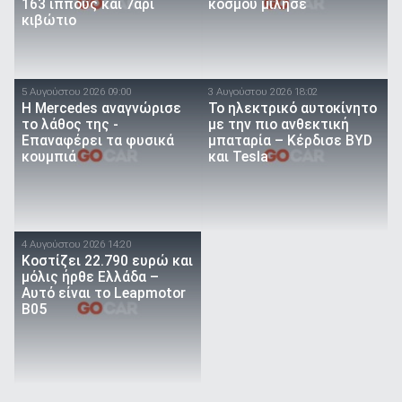
163 ίππους και 7άρι
κόσμου μίλησε
κιβώτιο
5 Αυγούστου 2026 09:00
3 Αυγούστου 2026 18:02
Η Mercedes αναγνώρισε
Το ηλεκτρικό αυτοκίνητο
το λάθος της -
με την πιο ανθεκτική
Επαναφέρει τα φυσικά
μπαταρία – Κέρδισε BYD
κουμπιά
και Tesla
4 Αυγούστου 2026 14:20
Κοστίζει 22.790 ευρώ και
μόλις ήρθε Ελλάδα –
Αυτό είναι το Leapmotor
B05