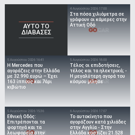
4 Αυγούστου 2026 17:00
Στα πόσα χιλιόμετρα σε
γράφουν οι κάμερες στην
Αττική Οδό
AYTO TO
ΔΙΑΒΑΣΕΣ
5 Αυγούστου 2026 16:41
5 Αυγούστου 2026 18:00
Η Mercedes που
Τέλος οι επιδοτήσεις,
αγοράζεις στην Ελλάδα
τέλος και τα ηλεκτρικά; -
με 32.990 ευρώ – Έχει
Η μεγαλύτερη αγορά του
163 ίππους και 7άρι
κόσμου μίλησε
κιβώτιο
5 Αυγούστου 2026 15:36
6 Αυγούστου 2026 17:07
Εθνική Οδός:
To αυτοκίνητο που
Επιτρέπονται τα
αγοράζουν κατά χιλιάδες
φορτηγά και τα
στην Αγγλία - Στην
λεωφορεία στην
Ελλάδα κοστίζει 21.528