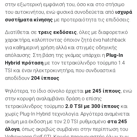
στην εξωτερική εμφάνισή του, όσο και στο στήσιμο
του αυτοκινήτου, ενώ φυσικά συνοδεύεται από
ισχυρά
συστήματα κίνησης
με προτεραιότητα τις επιδόσεις.
Διατίθεται σε
τρεις εκδόσεις
, όλες με διαφορετικό
ΑΝΑΖΗΤΗΣΗ
χαρακτήρα, καλύπτοντας όποιον ζητά ένα hatchback
για καθημερινή χρήση αλλά και στιγμές οδηγικής
Μεταχειρισμένα
απόλαυσης. Στη βάση της γκάμας υπάρχει η
Plug-In
Hybrid πρόταση
με τον τετρακύλινδρο τούρμπο 1.4
TSI και έναν ηλεκτροκινητήρα, που συνδυαστικά
αποδίδουν
204 ίππους
.
Ψηλότερα, το ίδιο σύνολο έρχεται
με 245 ίππους
, ενώ
ΑΝΑΖΗΤΗΣΗ
στην κορυφή αναλαμβάνει δράση ο επίσης
τετρακύλινδρος τούρμπο
2.0 TSI με 300 ίππους
και
χωρίς Plug-In Hybrid τεχνολογία. Αργότερα αναμένεται
Επιχειρήσεις
ακόμη μια έκδοση με τον 2.0 TSI ρυθμισμένο
στα 245
άλογα
, όπως ακριβώς συμβαίνει στην περίπτωση του
Volkswagen Golf GTI. Κοινός παρονομαστής όλων των