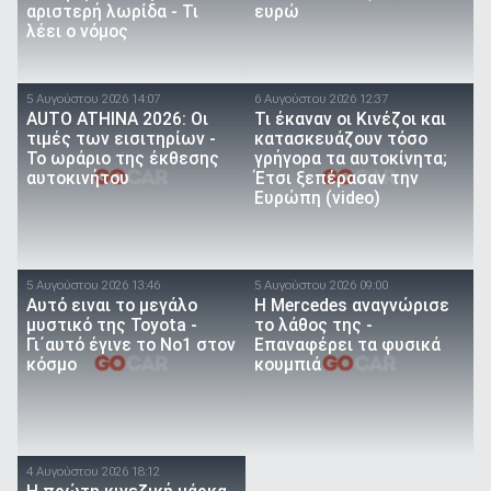
αριστερή λωρίδα - Τι
ευρώ
λέει ο νόμος
5 Αυγούστου 2026 14:07
6 Αυγούστου 2026 12:37
AUTO ATHINA 2026: Οι
Τι έκαναν οι Κινέζοι και
τιμές των εισιτηρίων -
κατασκευάζουν τόσο
Το ωράριο της έκθεσης
γρήγορα τα αυτοκίνητα;
αυτοκινήτου
Έτσι ξεπέρασαν την
Ευρώπη (video)
5 Αυγούστου 2026 13:46
5 Αυγούστου 2026 09:00
Αυτό ειναι τo μεγάλο
Η Mercedes αναγνώρισε
μυστικό της Toyota -
το λάθος της -
Γι΄αυτό έγινε το Νο1 στον
Επαναφέρει τα φυσικά
κόσμο
κουμπιά
4 Αυγούστου 2026 18:12