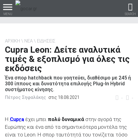
MENU
SEARCH
ΑΡΧΙΚΗ
ΝΕΑ
ΕΙΔΗΣΕΙΣ
Cupra Leon: Δείτε αναλυτικά
Βρες τα πάντα για το
τιμές & εξοπλισμό για όλες τις
αυτοκίνητο!
εκδόσεις
Ένα σπορ hatchback που γοητεύει, διαθέσιμο με 245 ή
300 ίππους και δυνατότητα επιλογής Plug-In Hybrid
συστήματος κίνησης.
βρες το!
Πέτρος Σηφαλάκης
στις 18.08.2021
-
-
Η
Cupra
έχει μπει
πολύ δυναμικά
στην αγορά της
Ευρώπης και ένα από τα σημαντικότερα μοντέλα της
Καινούρια
είναι το Leon. Η σπορ ταυτότητά του τονίζεται τόσο