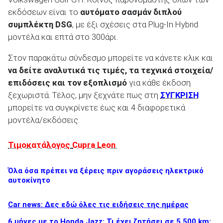
εκδόσεων είναι το
αυτόματο σασμάν διπλού
συμπλέκτη DSG
, με έξι σχέσεις στα Plug-In Hybrid
μοντέλα και επτά στο 300άρι.
ΑΝΑΖΗΤΗΣΗ
Στον παρακάτω σύνδεσμο μπορείτε να κάνετε κλικ και
να δείτε αναλυτικά τις τιμές, τα τεχνικά στοιχεία/
επιδόσεις και τον εξοπλισμό
για κάθε έκδοση
ξεχωριστά. Τέλος, μην ξεχνάτε πως στη
ΣΥΓΚΡΙΣΗ
μπορείτε να συγκρίνετε έως και 4 διαφορετικά
μοντέλα/εκδόσεις.
Τιμοκατάλογος
Cupra Leon
Όλα όσα πρέπει να ξέρεις πριν αγοράσεις ηλεκτρικό
αυτοκίνητο
Car news: Δες εδώ όλες τις ειδήσεις της ημέρας
6 μήνες με το Honda Jazz: Τι έχει ζητήσει σε 5.500 km;