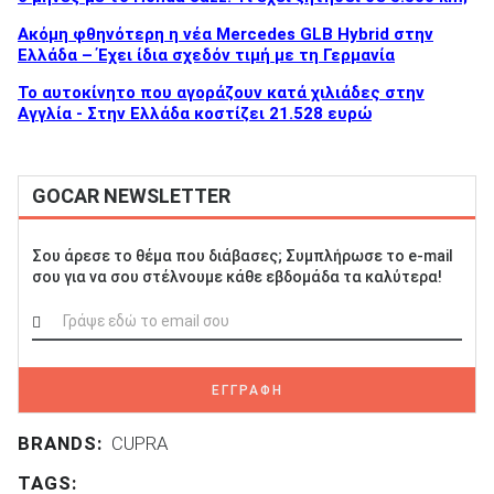
Ακόμη φθηνότερη η νέα Mercedes GLB Hybrid στην
Ελλάδα – Έχει ίδια σχεδόν τιμή με τη Γερμανία
To αυτοκίνητο που αγοράζουν κατά χιλιάδες στην
Αγγλία - Στην Ελλάδα κοστίζει 21.528 ευρώ
GOCAR NEWSLETTER
Σου άρεσε το θέμα που διάβασες; Συμπλήρωσε το e-mail
σου για να σου στέλνουμε κάθε εβδομάδα τα καλύτερα!
ΕΓΓΡΑΦΗ
BRANDS:
CUPRA
TAGS: