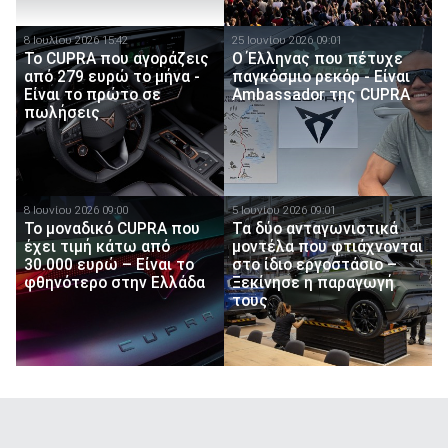
8 Ιουλίου 2026 15:42
25 Ιουνίου 2026 09:01
Το CUPRA που αγοράζεις
O Έλληνας που πέτυχε
από 279 ευρώ το μήνα -
παγκόσμιο ρεκόρ - Είναι
Είναι το πρώτο σε
Ambassador της CUPRA
πωλήσεις
8 Ιουνίου 2026 09:00
5 Ιουνίου 2026 09:01
Το μοναδικό CUPRA που
Τα δύο ανταγωνιστικά
έχει τιμή κάτω από
μοντέλα που φτιάχνονται
30.000 ευρώ – Είναι το
στο ίδιο εργοστάσιο –
φθηνότερο στην Ελλάδα
Ξεκίνησε η παραγωγή
τους