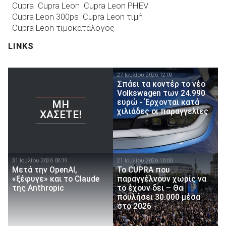
Cupra
Cupra Leon
Cupra Leon PHEV
Cupra Leon 300ps
Cupra Leon τιμή
Cupra Leon τιμοκατάλογος
LINKS
27 Ιουλίου 2026 12:09
Σπάει τα κοντέρ το νέο
Volkswagen των 24.990
ευρώ - Έρχονται κατά
ΜΗ
χιλιάδες οι παραγγελίες
ΧΆΣΕΤΕ!
31 Ιουλίου 2026 08:19
21 Ιουλίου 2026 16:00
Μετά την OpenAI,
Το CUPRA που
«ξέφυγε» και το Claude
παραγγέλνουν χωρίς να
της Anthropic
το έχουν δει – Θα
πουλήσει 30.000 μέσα
στο 2026