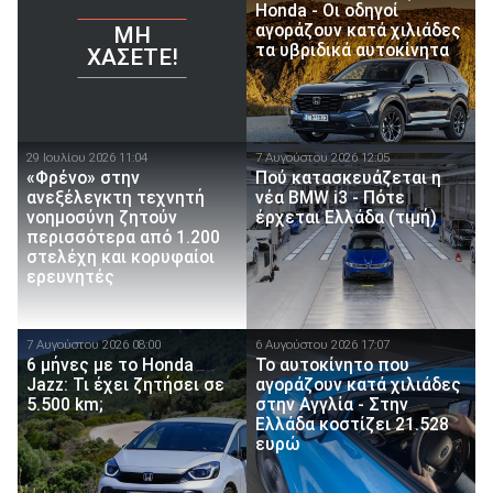
Honda - Οι οδηγοί
αγοράζουν κατά χιλιάδες
ΜΗ
τα υβριδικά αυτοκίνητα
ΧΆΣΕΤΕ!
29 Ιουλίου 2026 11:04
7 Αυγούστου 2026 12:05
«Φρένο» στην
Πού κατασκευάζεται η
ανεξέλεγκτη τεχνητή
νέα BMW i3 - Πότε
νοημοσύνη ζητούν
έρχεται Ελλάδα (τιμή)
περισσότερα από 1.200
στελέχη και κορυφαίοι
ερευνητές
7 Αυγούστου 2026 08:00
6 Αυγούστου 2026 17:07
6 μήνες με το Honda
To αυτοκίνητο που
Jazz: Τι έχει ζητήσει σε
αγοράζουν κατά χιλιάδες
5.500 km;
στην Αγγλία - Στην
Ελλάδα κοστίζει 21.528
ευρώ