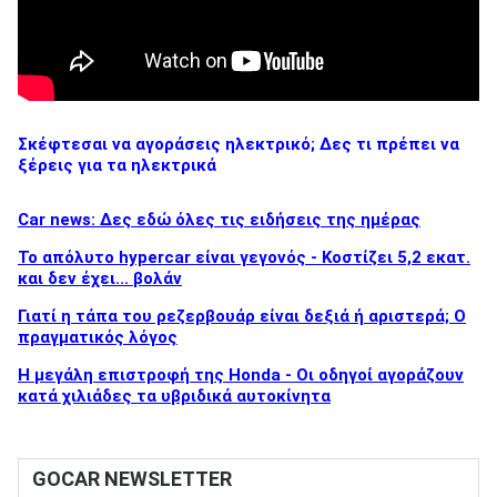
Σκέφτεσαι να αγοράσεις ηλεκτρικό; Δες τι πρέπει να
ξέρεις για τα ηλεκτρικά
Car news: Δες εδώ όλες τις ειδήσεις της ημέρας
Το απόλυτο hypercar είναι γεγονός - Κοστίζει 5,2 εκατ.
και δεν έχει... βολάν
Γιατί η τάπα του ρεζερβουάρ είναι δεξιά ή αριστερά; Ο
πραγματικός λόγος
Η μεγάλη επιστροφή της Honda - Οι οδηγοί αγοράζουν
κατά χιλιάδες τα υβριδικά αυτοκίνητα
GOCAR NEWSLETTER