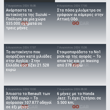
7 Αυγούστου 2026 18:08
4 Αυγούστου 2026 17:00
Ανάρπαστα τα
Στα πόσα χιλιόμετρα σε
αυτοκίνητα της Suzuki –
γράφουν οι κάμερες στην
Πούλησε σε μία χώρα
Αττική Οδό
535.000 οχήματα σε
τρεις μήνες
6 Αυγούστου 2026 17:07
7 Αυγούστου 2026 15:38
To αυτοκίνητο που
Ετοιμοπαράδοτο το Νο1
αγοράζουν κατά χιλιάδες
pick-up της αγοράς – Το
στην Αγγλία - Στην
αποκτάς και με leasing
Ελλάδα κοστίζει 21.528
από 378 ευρώ
ευρώ
8 Αυγούστου 2026 10:00
7 Αυγούστου 2026 08:00
Άπιαστο το Renault των
6 μήνες με το Honda
20.900 ευρώ – Το
Jazz: Τι έχει ζητήσει σε
αγόρασαν 107.877 οδηγοί
5.500 km;
σε έξι μήνες