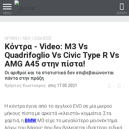
MENU
SEARCH
ΑΡΧΙΚΗ
ΝΕΑ
ΕΙΔΗΣΕΙΣ
Κόντρα - Video: Μ3 Vs
Βρες τα πάντα για το
Quadrifoglio Vs Civic Type R Vs
αυτοκίνητο!
AMG A45 στην πίστα!
Οι αριθμοί και τα στατιστικά δεν επιβεβαιώνονται
πάντα στην πράξη
Χρήστος Κωστούρος
στις 17.05.2021
βρες το!
-
-
Η κόντρα έγινε από το αγγλικό EVO σε μία μικρού
μήκους πίστα με αρκετά «κλειστά» κομμάτια. Στα
Καινούρια
χαρτιά, η
BMW
M3 είχε το μεγαλύτερο μειονέκτημα
λόγω του βάρους που δεν βολεύεται ιδιαίτερα, ειδικά