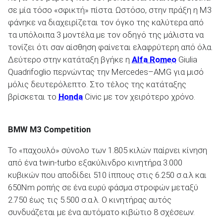
σε μία τόσο «σφικτή» πίστα. Ωστόσο, στην πράξη η M3
φάνηκε να διαχειρίζεται τον όγκο της καλύτερα από
τα υπόλοιπα 3 μοντέλα με τον οδηγό της μάλιστα να
τονίζει ότι σαν αίσθηση φαίνεται ελαφρύτερη από όλα.
ΑΝΑΖΗΤΗΣΗ
Δεύτερο στην κατάταξη βγήκε η
Alfa Romeo
Giulia
Quadrifogliο περνώντας την Mercedes–AMG για μισό
μόλις δευτερόλεπτο. Στο τέλος της κατάταξης
Μεταχειρισμένα
βρίσκεται το
Honda
Civic με τον χειρότερο χρόνο.
ΒΜ
W
M
3
Competition
Το «παχουλό» σύνολο των 1.805 κιλών παίρνει κίνηση
ΑΝΑΖΗΤΗΣΗ
από ένα twin-turbo εξακύλινδρο κινητήρα 3.000
κυβικών που αποδίδει 510 ίππους στις 6.250 σ.α.λ και
Επιχειρήσεις
650Νm ροπής σε ένα ευρύ φάσμα στροφών μεταξύ
2.750 έως τις 5.500 σ.α.λ. Ο κινητήρας αυτός
συνδυάζεται με ένα αυτόματο κιβώτιο 8 σχέσεων.