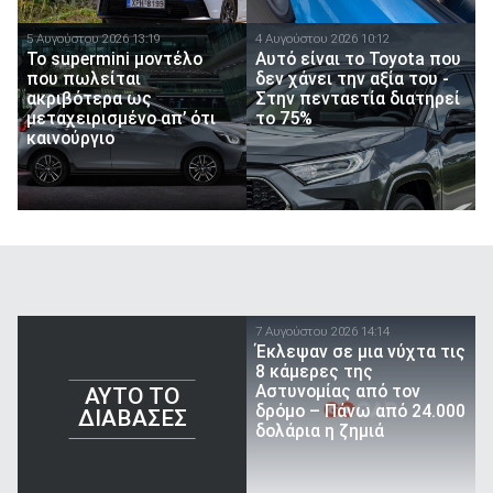
5 Αυγούστου 2026 13:19
4 Αυγούστου 2026 10:12
Το supermini μοντέλο
Αυτό είναι το Toyota που
που πωλείται
δεν χάνει την αξία του -
ακριβότερα ως
Στην πενταετία διατηρεί
μεταχειρισμένο απ’ ότι
το 75%
καινούργιο
7 Αυγούστου 2026 14:14
Έκλεψαν σε μια νύχτα τις
8 κάμερες της
Αστυνομίας από τον
AYTO TO
δρόμο – Πάνω από 24.000
ΔΙΑΒΑΣΕΣ
δολάρια η ζημιά