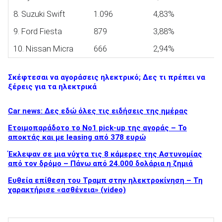
8. Suzuki Swift
1.096
4,83%
9. Ford Fiesta
879
3,88%
ΑΝΑΖΗΤΗΣΗ
10. Nissan Micra
666
2,94%
Σκέφτεσαι να αγοράσεις ηλεκτρικό; Δες τι πρέπει να
ξέρεις για τα ηλεκτρικά
Car news: Δες εδώ όλες τις ειδήσεις της ημέρας
Ετοιμοπαράδοτο το Νο1 pick-up της αγοράς – Το
αποκτάς και με leasing από 378 ευρώ
Έκλεψαν σε μια νύχτα τις 8 κάμερες της Αστυνομίας
από τον δρόμο – Πάνω από 24.000 δολάρια η ζημιά
Ευθεία επίθεση του Τραμπ στην ηλεκτροκίνηση – Τη
χαρακτήρισε «ασθένεια» (video)