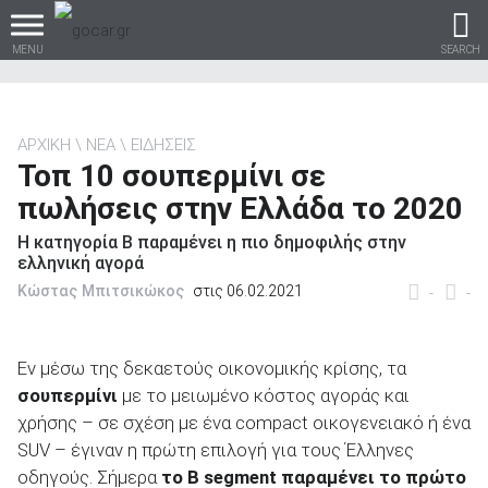
MENU
SEARCH
ΑΡΧΙΚΗ
ΝΕΑ
ΕΙΔΗΣΕΙΣ
Τοπ 10 σουπερμίνι σε
Βρες τα πάντα για το
πωλήσεις στην Ελλάδα το 2020
αυτοκίνητο!
Η κατηγορία Β παραμένει η πιο δημοφιλής στην
ελληνική αγορά
Κώστας Μπιτσικώκος
στις 06.02.2021
-
-
βρες το!
Εν μέσω της δεκαετούς οικονομικής κρίσης, τα
σουπερμίνι
με το μειωμένο κόστος αγοράς και
χρήσης – σε σχέση με ένα compact οικογενειακό ή ένα
SUV – έγιναν η πρώτη επιλογή για τους Έλληνες
Καινούρια
οδηγούς. Σήμερα
το B segment παραμένει το πρώτο