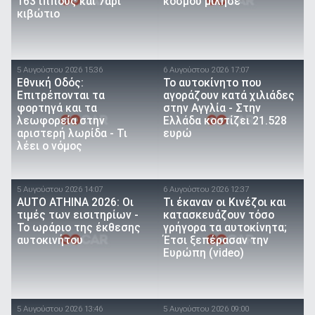
163 ίππους και 7άρι
κόσμου μίλησε
κιβώτιο
5 Αυγούστου 2026 15:36
6 Αυγούστου 2026 17:07
Εθνική Οδός:
To αυτοκίνητο που
Επιτρέπονται τα
αγοράζουν κατά χιλιάδες
φορτηγά και τα
στην Αγγλία - Στην
λεωφορεία στην
Ελλάδα κοστίζει 21.528
αριστερή λωρίδα - Τι
ευρώ
λέει ο νόμος
5 Αυγούστου 2026 14:07
6 Αυγούστου 2026 12:37
AUTO ATHINA 2026: Οι
Τι έκαναν οι Κινέζοι και
τιμές των εισιτηρίων -
κατασκευάζουν τόσο
Το ωράριο της έκθεσης
γρήγορα τα αυτοκίνητα;
αυτοκινήτου
Έτσι ξεπέρασαν την
Ευρώπη (video)
5 Αυγούστου 2026 13:46
5 Αυγούστου 2026 09:00