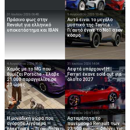
31 Ιουλίου 2026 06:48
5 Αυγούστου 2026 13:46
Πράσινο φως στην
Αυτό ειναι τo μεγάλο
Revolut για ελληνικό
μυστικό της Toyota -
υποκατάστημα και IBAN
Γι΄αυτό έγινε το Νο1 στον
κόσμο
4 Αυγούστου 2026 08:00
31 Ιουλίου 2026 14:04
Χαμός με το MG που
Λεφτά υπάρχουν! Η
θυμίζει Porsche - Έλαβε
Ferrari έκανε sold out για
21.000 παραγγελίες σε
όλο το 2027
20 ώρες
28 Ιουλίου 2026 12:12
26 Ιουλίου 2026 14:00
Η μοναδική χώρα που
Ασταμάτητο το
αγόρασε λιγότερα
πανέμορφο Renault των
ηλεκτρικά – Τι συμβαίνει;
23.900 ευρώ – Φθάνει τις