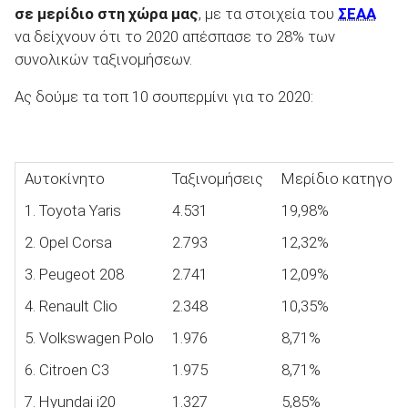
σε μερίδιο στη χώρα μας
, με τα στοιχεία του
ΣΕΑΑ
να δείχνουν ότι το 2020 απέσπασε το 28% των
συνολικών ταξινομήσεων.
Ας δούμε τα τοπ 10 σουπερμίνι για το 2020:
ΑΝΑΖΗΤΗΣΗ
Μεταχειρισμένα
Αυτοκίνητο
Ταξινομήσεις
Μερίδιο κατηγορί
1. Toyota Yaris
4.531
19,98%
2. Opel Corsa
2.793
12,32%
3. Peugeot 208
2.741
12,09%
ΑΝΑΖΗΤΗΣΗ
4. Renault Clio
2.348
10,35%
5. Volkswagen Polo
1.976
8,71%
Επιχειρήσεις
6. Citroen C3
1.975
8,71%
7. Hyundai i20
1.327
5,85%