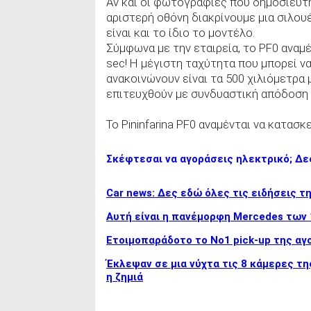
Αν και οι φωτογραφίες που δημοσιεύτ
αριστερή οθόνη διακρίνουμε μια σιλου
είναι και το ίδιο το μοντέλο.
Σύμφωνα με την εταιρεία, το PF0 αναμ
sec! Η μέγιστη ταχύτητα που μπορεί να
ανακοινώνουν είναι τα 500 χιλιόμετρα 
επιτευχθούν με συνδυαστική απόδοση 
Το Pininfarina PF0 αναμένται να κατασκ
Σκέφτεσαι να αγοράσεις ηλεκτρικό; Δες
Car news: Δες εδώ όλες τις ειδήσεις τ
Αυτή είναι η πανέμορφη Mercedes των
Ετοιμοπαράδοτο το Νο1 pick-up της αγο
Έκλεψαν σε μια νύχτα τις 8 κάμερες τ
η ζημιά