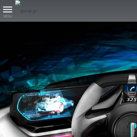
MENU
βρες το!
Καινούρια