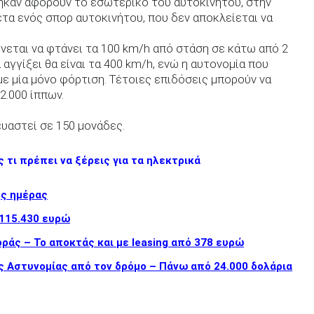
ηκαν αφορούν το εσωτερικό του αυτοκινήτου, στην
έτα ενός σπορ αυτοκινήτου, που δεν αποκλείεται να
ένεται να φτάνει τα 100 km/h από στάση σε κάτω από 2
 αγγίξει θα είναι τα 400 km/h, ενώ η αυτονομία που
με μία μόνο φόρτιση. Τέτοιες επιδόσεις μπορούν να
2.000 ίππων.
ευαστεί σε 150 μονάδες.
 τι πρέπει να ξέρεις για τα ηλεκτρικά
ης ημέρας
 115.430 ευρώ
ράς – Το αποκτάς και με leasing από 378 ευρώ
ης Αστυνομίας από τον δρόμο – Πάνω από 24.000 δολάρια