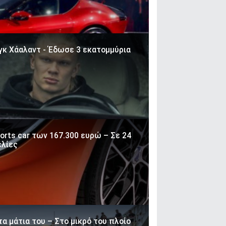
νγκ Χάαλαντ - Έδωσε 3 εκατομμύρια
orts car των 167.300 ευρώ – Σε 24
ελίες
α μάτια του – Στο μικρό του πλοίο