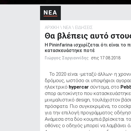
ΑΝΑΖΗΤΗΣΗ
ΝΕΑ
ΑΡΧΙΚΗ
ΝΕΑ
ΕΙΔΗΣΕΙΣ
Θα βλέπεις αυτό στου
Η Pininfarina ισχυρίζεται ότι είναι το
κατασκευάστηκε ποτέ
Γιώργος Σαργιαννίδης
στις 17.08.2018
To 2020 είναι -μεταξύ άλλων- η χρον
δρόμους, ωστόσο οι υποψήφιοι αγορασ
ηλεκτρικό
hypercar
σύντομα, στο
Pebb
σπορ αυτοκίνητο που κατασκευάστηκε 
μινιμαλιστικό design, τουλάχιστον β
πρόσφατα. Πιο συγκεκριμένα, το cockp
για την επιλογή προγράμματος οδήγηση
Ανάμεσα στα δύο κουμπιά βρίσκεται το
οθόνες ο οδηγός μπορεί να λαμβάνει ό