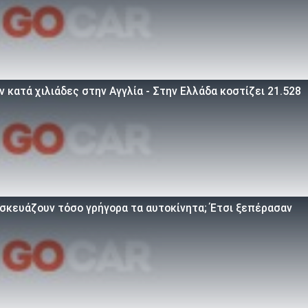
 κατά χιλιάδες στην Αγγλία - Στην Ελλάδα κοστίζει 21.528
τασκευάζουν τόσο γρήγορα τα αυτοκίνητα; Έτσι ξεπέρασαν