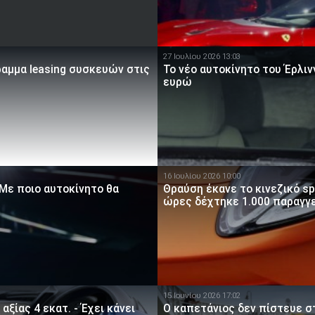
27 Ιουλίου 2026 13:03
ραμμα leasing συσκευών στις
Το νέο αυτοκίνητο του Έρλι
ευρώ
16 Ιουλίου 2026 10:00
 Με ποιο αυτοκίνητο θα
Θραύση έκανε το κινεζικό sp
ώρες δέχτηκε 1.000 παραγγ
15 Ιουνίου 2026 17:02
αξίας 4 εκατ. - Έχει κάνει
Ο καπετάνιος δεν πίστευε στ