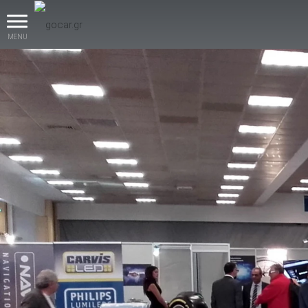
MENU
βρες το!
Καινούρια