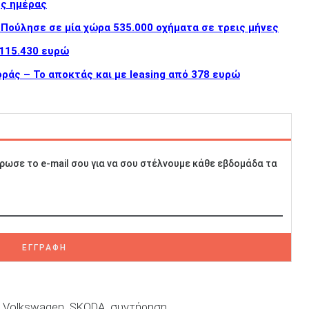
ης ημέρας
 Πούλησε σε μία χώρα 535.000 οχήματα σε τρεις μήνες
 115.430 ευρώ
ράς – Το αποκτάς και με leasing από 378 ευρώ
ρωσε το e-mail σου για να σου στέλνουμε κάθε εβδομάδα τα
ΕΓΓΡΑΦΗ
Volkswagen
SKODA
συντήρηση