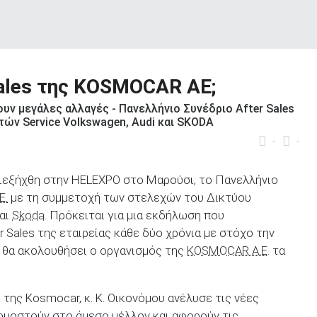
Sales της KOSMOCAR AE;
υν μεγάλες αλλαγές - Πανελλήνιο Συνέδριο After Sales
ών Service Volkswagen, Audi και SKODA
-
-
διεξήχθη στην HELEXPO στο Μαρούσι, το Πανελλήνιο
E.
με τη συμμετοχή των στελεχών του Δικτύου
αι
Skoda
. Πρόκειται για μια εκδήλωση που
 Sales της εταιρείας κάθε δύο χρόνια με στόχο την
υ θα ακολουθήσει ο οργανισμός της
KOSMOCAR A.E
. τα
s της Kosmocar, κ. Κ. Οικονόμου ανέλυσε τις νέες
ρμοστούν στο άμεσο μέλλον και αφορούν τις