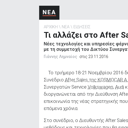
ΑΝΑΖΗΤΗΣΗ
ΝΕΑ
ΑΡΧΙΚΗ
ΝΕΑ
ΕΙΔΗΣΕΙΣ
Τι αλλάζει στο After 
Νέες τεχνολογίες και υπηρεσίες φέρνο
με τη συμμετοχή του Δικτύου Συνεργατ
Γιάννης Λημναίος
στις 23.11.2016
Το τριήμερο 18-21 Νοεμβρίου 2016 
Συνέδριο
After Sales της KOSMOCAR A.
Συνεργατών Service
Volkswagen
,
Audi
κ
διοργανώνεται από την Διεύθυνση After
επικοινωνία της νέας στρατηγικής πο
επόμενα χρόνια.
Στο συνέδριο, ο Διευθυντής After Sale
μεθόδους και τεχνολογίες που θα εφα