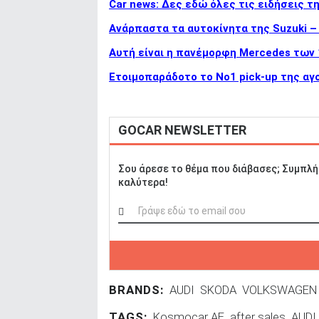
Car news: Δες εδώ όλες τις ειδήσεις τ
Ανάρπαστα τα αυτοκίνητα της Suzuki –
Αυτή είναι η πανέμορφη Mercedes των
Ετοιμοπαράδοτο το Νο1 pick-up της αγο
GOCAR NEWSLETTER
Σου άρεσε το θέμα που διάβασες; Συμπλή
καλύτερα!
BRANDS:
AUDI
SKODA
VOLKSWAGEN
TAGS:
Kosmocar ΑΕ
after sales
AUDI