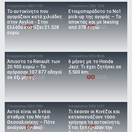
6 Αυγούστου 2026 17:07
7 Αυγούστου 2026 15:38
To αυτοκίνητο που
Ετοιμοπαράδοτο το Νο1
αγοράζουν κατά χιλιάδες
pick-up της αγοράς – Το
στην Αγγλία - Στην
αποκτάς και με leasing
Ελλάδα κοστίζει 21.528
από 378 ευρώ
ευρώ
8 Αυγούστου 2026 10:00
7 Αυγούστου 2026 08:00
Άπιαστο το Renault των
6 μήνες με το Honda
20.900 ευρώ – Το
Jazz: Τι έχει ζητήσει σε
αγόρασαν 107.877 οδηγοί
5.500 km;
σε έξι μήνες
7 Αυγούστου 2026 10:51
6 Αυγούστου 2026 12:37
Αυτοί είναι οι 5 νέοι
Τι έκαναν οι Κινέζοι και
σταθμοί του Μετρό
κατασκευάζουν τόσο
Θεσσαλονίκης – Πότε
γρήγορα τα αυτοκίνητα;
ανοίγουν (video)
Έτσι ξεπέρασαν την