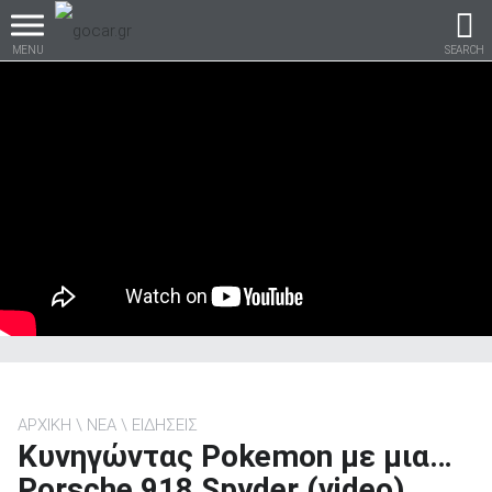
MENU
SEARCH
Βρες τα πάντα για το
αυτοκίνητο!
βρες το!
ΑΡΧΙΚΗ
ΝΕΑ
ΕΙΔΗΣΕΙΣ
Κυνηγώντας Pokemon με μια…
Καινούρια
Porsche 918 Spyder (video)