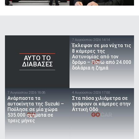
7 Αυγούστου 2026 14:14
Έκλεψαν σε μια νύχτα τις
8 κάμερες της
Αστυνομίας από τον
AYTO TO
δρόμο – Πάνω από 24.000
ΔΙΑΒΑΣΕΣ
δολάρια η ζημιά
7 Αυγούστου 2026 18:08
4 Αυγούστου 2026 17:00
Ανάρπαστα τα
Στα πόσα χιλιόμετρα σε
αυτοκίνητα της Suzuki –
γράφουν οι κάμερες στην
Πούλησε σε μία χώρα
Αττική Οδό
535.000 οχήματα σε
τρεις μήνες