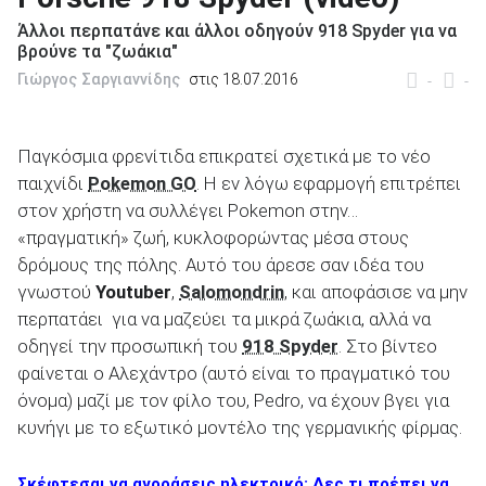
Άλλοι περπατάνε και άλλοι οδηγούν 918 Spyder για να
βρούνε τα "ζωάκια"
Γιώργος Σαργιαννίδης
στις 18.07.2016
-
-
ΑΝΑΖΗΤΗΣΗ
Παγκόσμια φρενίτιδα επικρατεί σχετικά με το νέο
παιχνίδι
Pokemon GO
. Η εν λόγω εφαρμογή επιτρέπει
Μεταχειρισμένα
στον χρήστη να συλλέγει Pokemon στην…
«πραγματική» ζωή, κυκλοφορώντας μέσα στους
δρόμους της πόλης. Αυτό του άρεσε σαν ιδέα του
γνωστού
Youtuber
,
Salomondrin
, και αποφάσισε να μην
περπατάει για να μαζεύει τα μικρά ζωάκια, αλλά να
οδηγεί την προσωπική του
918 Spyder
. Στο βίντεο
ΑΝΑΖΗΤΗΣΗ
φαίνεται ο Αλεχάντρο (αυτό είναι το πραγματικό του
όνομα) μαζί με τον φίλο του, Pedro, να έχουν βγει για
Επιχειρήσεις
κυνήγι με το εξωτικό μοντέλο της γερμανικής φίρμας.
Σκέφτεσαι να αγοράσεις ηλεκτρικό; Δες τι πρέπει να