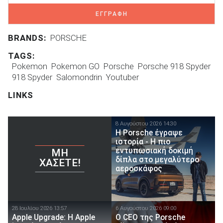
ΕΓΓΡΑΦΗ
BRANDS:
PORSCHE
TAGS:
Pokemon
Pokemon GO
Porsche
Porsche 918 Spyder
918 Spyder
Salomondrin
Youtuber
LINKS
8 Αυγούστου 2026 14:30
H Porsche έγραψε
ιστορία - H πιο
εντυπωσιακή δοκιμή
ΜΗ
δίπλα στο μεγαλύτερο
ΧΆΣΕΤΕ!
αεροσκάφος
28 Ιουλίου 2026 13:57
6 Αυγούστου 2026 09:00
Apple Upgrade: Η Apple
Ο CEO της Porsche