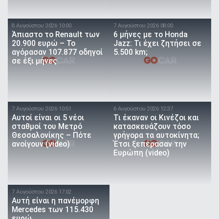
8 Αυγούστου 2026 10:00
7 Αυγούστου 2026 08:00
Άπιαστο το Renault των
6 μήνες με το Honda
20.900 ευρώ – Το
Jazz: Τι έχει ζητήσει σε
αγόρασαν 107.877 οδηγοί
5.500 km;
σε έξι μήνες
7 Αυγούστου 2026 10:51
6 Αυγούστου 2026 12:37
Αυτοί είναι οι 5 νέοι
Τι έκαναν οι Κινέζοι και
σταθμοί του Μετρό
κατασκευάζουν τόσο
Θεσσαλονίκης – Πότε
γρήγορα τα αυτοκίνητα;
ανοίγουν (video)
Έτσι ξεπέρασαν την
Ευρώπη (video)
7 Αυγούστου 2026 17:02
Αυτή είναι η πανέμορφη
Mercedes των 115.430
ευρώ