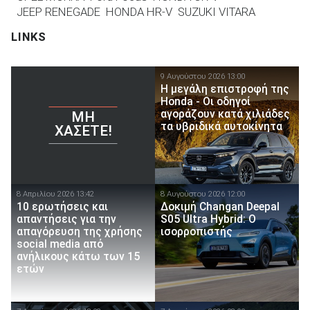
JEEP RENEGADE
HONDA HR-V
SUZUKI VITARA
LINKS
9 Αυγούστου 2026 13:00
Η μεγάλη επιστροφή της
Honda - Οι οδηγοί
αγοράζουν κατά χιλιάδες
ΜΗ
τα υβριδικά αυτοκίνητα
ΧΆΣΕΤΕ!
8 Απριλίου 2026 13:42
8 Αυγούστου 2026 12:00
10 ερωτήσεις και
Δοκιμή Changan Deepal
απαντήσεις για την
S05 Ultra Hybrid: Ο
απαγόρευση της χρήσης
ισορροπιστής
social media από
ανήλικους κάτω των 15
ετών