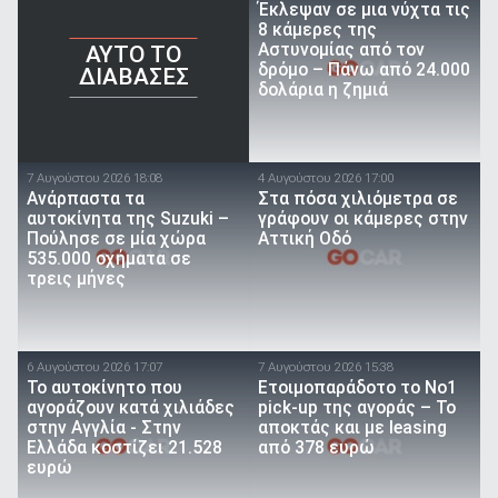
Έκλεψαν σε μια νύχτα τις
8 κάμερες της
Αστυνομίας από τον
AYTO TO
δρόμο – Πάνω από 24.000
ΔΙΑΒΑΣΕΣ
δολάρια η ζημιά
7 Αυγούστου 2026 18:08
4 Αυγούστου 2026 17:00
Ανάρπαστα τα
Στα πόσα χιλιόμετρα σε
αυτοκίνητα της Suzuki –
γράφουν οι κάμερες στην
Πούλησε σε μία χώρα
Αττική Οδό
535.000 οχήματα σε
τρεις μήνες
6 Αυγούστου 2026 17:07
7 Αυγούστου 2026 15:38
To αυτοκίνητο που
Ετοιμοπαράδοτο το Νο1
αγοράζουν κατά χιλιάδες
pick-up της αγοράς – Το
στην Αγγλία - Στην
αποκτάς και με leasing
Ελλάδα κοστίζει 21.528
από 378 ευρώ
ευρώ