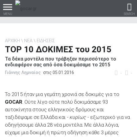
MENU
SEARCH
ΑΡΧΙΚΗ
ΝΕΑ
ΕΙΔΗΣΕΙΣ
TOP 10 ΔΟΚΙΜΕΣ του 2015
Βρες τα πάντα για το
Τα δέκα μοντέλα που τράβηξαν περισσότερο το
αυτοκίνητο!
ενδιαφέρον σας από όσα δοκιμάσαμε το 2015
Γιάννης Λημναίος
στις 05.01.2016
-
-
βρες το!
Το 2015 ήταν μια γεμάτη χρονιά σε δοκιμές για το
GOCAR
. Ούτε λίγο ούτε πολύ δοκιμάσαμε 93
αυτοκίνητα στους ελληνικούς δρόμους και
ταξιδέψαμε σε Ελλάδα και -
κυρίως
- εξωτερικό για να
οδηγήσουμε άλλα 28 νέα μοντέλα. Με άλλα λόγια,
Καινούρια
είχαμε μια δοκιμή ή πρώτη οδήγηση κάθε 3 μέρες