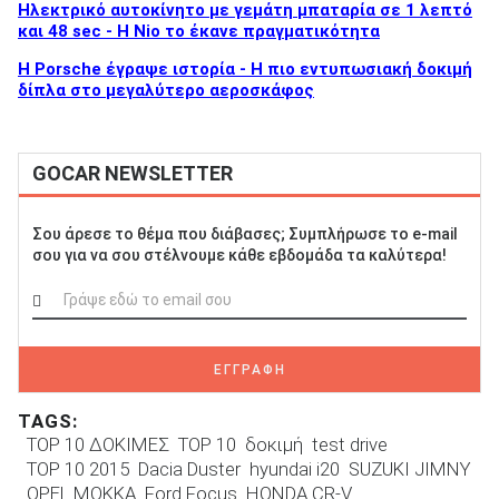
Ηλεκτρικό αυτοκίνητο με γεμάτη μπαταρία σε 1 λεπτό
και 48 sec - Η Nio το έκανε πραγματικότητα
H Porsche έγραψε ιστορία - H πιο εντυπωσιακή δοκιμή
δίπλα στο μεγαλύτερο αεροσκάφος
GOCAR NEWSLETTER
Σου άρεσε το θέμα που διάβασες; Συμπλήρωσε το e-mail
σου για να σου στέλνουμε κάθε εβδομάδα τα καλύτερα!
ΕΓΓΡΑΦΗ
TAGS:
TOP 10 ΔΟΚΙΜΕΣ
TOP 10
δοκιμή
test drive
TOP 10 2015
Dacia Duster
hyundai i20
SUZUKI JIMNY
OPEL MOKKA
Ford Focus
HONDA CR-V