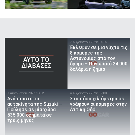
7 Αυγούστου 2026 14:14
Έκλεψαν σε μια νύχτα τις
8 κάμερες της
Αστυνομίας από τον
AYTO TO
δρόμο – Πάνω από 24.000
ΔΙΑΒΑΣΕΣ
δολάρια η ζημιά
7 Αυγούστου 2026 18:08
4 Αυγούστου 2026 17:00
Ανάρπαστα τα
Στα πόσα χιλιόμετρα σε
αυτοκίνητα της Suzuki –
γράφουν οι κάμερες στην
Πούλησε σε μία χώρα
Αττική Οδό
535.000 οχήματα σε
τρεις μήνες