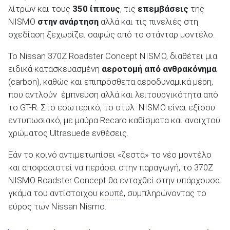
λίτρων και τους
350 ίππους
, τις
επεμβάσεις
της
NISMO
στην ανάρτηση
αλλά και τις πινελιές στη
σχεδίαση ξεχωρίζει σαφώς από το στάνταρ μοντέλο.
ΑΝΑΖΗΤΗΣΗ
Το Nissan 370Z Roadster Concept NISMO, διαθέτει μια
ειδικά κατασκευασμένη
αεροτομή από ανθρακόνημα
(carbon), καθώς και επιπρόσθετα αεροδυναμικά μέρη,
που αντλούν έμπνευση αλλά και λειτουργικότητα από
το GT-R. Στο εσωτερικό, το στυλ NISMO είναι εξίσου
εντυπωσιακό, με μαύρα Recaro καθίσματα και ανοιχτού
χρώματος Ultrasuede ενθέσεις.
Εάν το κοινό αντιμετωπίσει «ζεστά» το νέο μοντέλο
και αποφασιστεί να περάσει στην παραγωγή, το 370Ζ
NISMO Roadster Concept θα ενταχθεί στην υπάρχουσα
γκάμα του αντίστοιχου
κουπέ
, συμπληρώνοντας το
εύρος των Nissan Nismo.