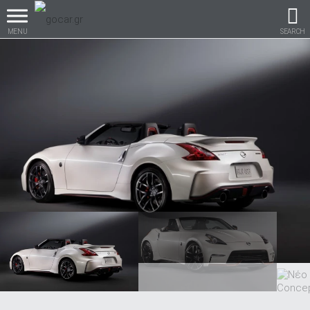
MENU
SEARCH
Βρες τα πάντα για το
αυτοκίνητο!
βρες το!
Καινούρια