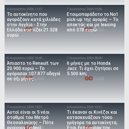
6 Αυγούστου 2026 17:07
7 Αυγούστου 2026 15:38
To αυτοκίνητο που
Ετοιμοπαράδοτο το Νο1
αγοράζουν κατά χιλιάδες
pick-up της αγοράς – Το
στην Αγγλία - Στην
αποκτάς και με leasing
Ελλάδα κοστίζει 21.528
από 378 ευρώ
ευρώ
8 Αυγούστου 2026 10:00
7 Αυγούστου 2026 08:00
Άπιαστο το Renault των
6 μήνες με το Honda
20.900 ευρώ – Το
Jazz: Τι έχει ζητήσει σε
αγόρασαν 107.877 οδηγοί
5.500 km;
σε έξι μήνες
7 Αυγούστου 2026 10:51
6 Αυγούστου 2026 12:37
Αυτοί είναι οι 5 νέοι
Τι έκαναν οι Κινέζοι και
σταθμοί του Μετρό
κατασκευάζουν τόσο
Θεσσαλονίκης – Πότε
γρήγορα τα αυτοκίνητα;
ανοίγουν (video)
Έτσι ξεπέρασαν την