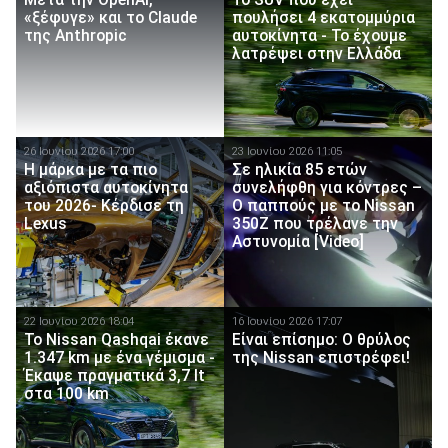
«ξέφυγε» και το Claude
πουλήσει 4 εκατομμύρια
της Anthropic
αυτοκίνητα - Το έχουμε
λατρέψει στην Ελλάδα
26 Ιουνίου 2026 17:00
23 Ιουνίου 2026 11:05
Η μάρκα με τα πιο
Σε ηλικία 85 ετών
αξιόπιστα αυτοκίνητα
συνελήφθη για κόντρες –
του 2026- Κέρδισε τη
Ο παππούς με το Nissan
Lexus
350Z που τρέλανε την
Αστυνομία [Video]
22 Ιουνίου 2026 18:04
16 Ιουνίου 2026 17:07
To Nissan Qashqai έκανε
Είναι επίσημο: O θρύλος
1.347 km με ένα γέμισμα -
της Nissan επιστρέφει!
Έκαψε πραγματικά 3,7 lt
στα 100 km