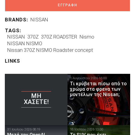
ΕΓΓΡΑΦΗ
BRANDS:
NISSAN
TAGS:
NISSAN
370Z
370Z ROADSTER
Nismo
NISSAN NISMO
Nissan 370Z NISMO Roadster concept
LINKS
1 Αυγούστου 2026 16:00
Tι κρύβεται πίσω από το
χρώμα στα φρενα των
μοντέλων της Nissan;
ΜΗ
ΧΆΣΕΤΕ!
31 Ιουλίου 2026 08:19
18 Ιουλίου 2026 13:00
Μετά την OpenAI,
Το SUV που έχει