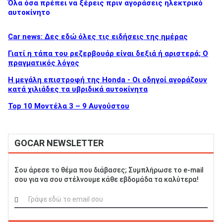
Όλα όσα πρέπει να ξέρεις πριν αγοράσεις ηλεκτρικό
αυτοκίνητο
Car news: Δες εδώ όλες τις ειδήσεις της ημέρας
Γιατί η τάπα του ρεζερβουάρ είναι δεξιά ή αριστερά; Ο
πραγματικός λόγος
Η μεγάλη επιστροφή της Honda - Οι οδηγοί αγοράζουν
κατά χιλιάδες τα υβριδικά αυτοκίνητα
Top 10 Μοντέλα 3 – 9 Αυγούστου
GOCAR NEWSLETTER
Σου άρεσε το θέμα που διάβασες; Συμπλήρωσε το e-mail
σου για να σου στέλνουμε κάθε εβδομάδα τα καλύτερα!