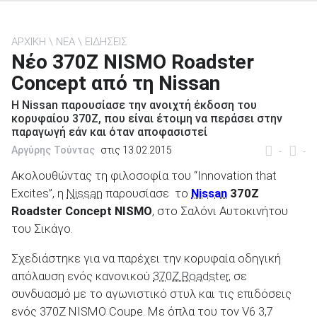
ΑΡΧΙΚΗ
ΝΕΑ
ΕΙΔΗΣΕΙΣ
Νέο 370Z NISMO Roadster
Concept από τη Nissan
ΑΝΑΖΗΤΗΣΗ
Η Nissan παρουσίασε την ανοιχτή έκδοση του
κορυφαίου 370Ζ, που είναι έτοιμη να περάσει στην
Μεταχειρισμένα
παραγωγή εάν και όταν αποφασιστεί
Αργύρης Τούντας
στις 13.02.2015
-
-
Ακολουθώντας τη φιλοσοφία του “Innovation that
Excites”, η
Nissan
παρουσίασε το
Nissan
370Z
Roadster Concept NISMO
, στο Σαλόνι Αυτοκινήτου
ΑΝΑΖΗΤΗΣΗ
του Σικάγο.
Σχεδιάστηκε για να παρέχει την κορυφαία οδηγική
Επιχειρήσεις
απόλαυση ενός κανονικού
370Ζ Roadster
, σε
συνδυασμό με το αγωνιστικό στυλ και τις επιδόσεις
ενός 370Ζ NISMO Coupe. Με όπλα του τον V6 3,7