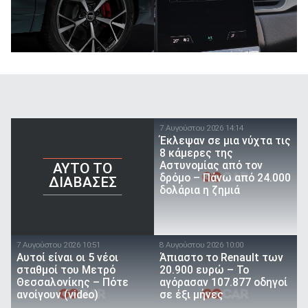
7 Αυγούστου 2026 14:14
Έκλεψαν σε μια νύχτα τις
8 κάμερες της
Αστυνομίας από τον
AYTO TO
δρόμο – Πάνω από 24.000
ΔΙΑΒΑΣΕΣ
δολάρια η ζημιά
7 Αυγούστου 2026 10:51
8 Αυγούστου 2026 10:00
Αυτοί είναι οι 5 νέοι
Άπιαστο το Renault των
σταθμοί του Μετρό
20.900 ευρώ – Το
Θεσσαλονίκης – Πότε
αγόρασαν 107.877 οδηγοί
ανοίγουν (video)
σε έξι μήνες