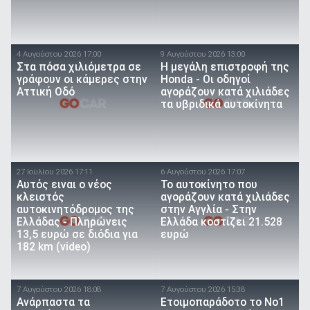
4 Αυγούστου 2026 17:00
9 Αυγούστου 2026 13:00
Στα πόσα χιλιόμετρα σε
Η μεγάλη επιστροφή της
γράφουν οι κάμερες στην
Honda - Οι οδηγοί
Αττική Οδό
αγοράζουν κατά χιλιάδες
τα υβριδικά αυτοκίνητα
27 Ιουλίου 2026 17:11
6 Αυγούστου 2026 17:07
Αυτός ειναι ο νέος
To αυτοκίνητο που
κλειστός
αγοράζουν κατά χιλιάδες
αυτοκινητόδρομος της
στην Αγγλία - Στην
Ελλάδας - Πληρώνεις
Ελλάδα κοστίζει 21.528
13,5 ευρώ σε διόδια για
ευρώ
182 km (video)
7 Αυγούστου 2026 18:08
7 Αυγούστου 2026 15:38
Ανάρπαστα τα
Ετοιμοπαράδοτο το Νο1