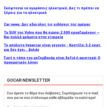
Σκέφτεσαι να αγοράσεις ηλεκτρικό; Δες τι πρέπει να
ξέρεις για τα ηλεκτρικά
ΑΝΑΖΗΤΗΣΗ
Car news: Δες εδώ όλες τις ειδήσεις της ημέρας
To SUV της Volvo που θα σώσει 2.500 εργαζομένους –
Και πολλά χρήματα στην εταιρεία
Το απόλυτο hypercar είναι γεγονός - Κοστίζει 5,2 εκατ.
και δεν έχει... βολάν
Γιατί η τάπα του ρεζερβουάρ είναι δεξιά ή αριστερά; Ο
πραγματικός λόγος
GOCAR NEWSLETTER
Σου άρεσε το θέμα που διάβασες; Συμπλήρωσε το e-mail
σου για να σου στέλνουμε κάθε εβδομάδα τα καλύτερα!