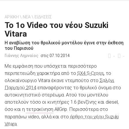
ΑΡΧΙΚΗ
ΝΕΑ
ΕΙΔΗΣΕΙΣ
Το 1ο Video του νέου Suzuki
Vitara
ΑΝΑΖΗΤΗΣΗ
Η αναβίωση του θρυλικού μοντέλου έγινε στην έκθεση
του Παρισιού
Μεταχειρισμένα
Γιάννης Λημναίος
στις 07.10.2014
-
-
Με εμφάνιση που υπόσχεται περισσότερο
περιπετειώδη χαρακτήρα από το
SX4 S-Cross
, το
ολοκαίνουργιο Vitara έκανε ντεμπούτο στο
Σαλόνι
Παρισιού 2014
επαναφέροντας το θρυλικό όνομα στο
ΑΝΑΖΗΤΗΣΗ
αυτοκινητιστικό στερέωμα. Ατού του μοντέλου
αποτελούν τόσο οι κινητήρες 1.6 βενζίνης και diesel,
Επιχειρήσεις
όσο και η
τετρακίνηση
AllGrip. Περισσότερα στο
παραπάνω video, αλλά και στο
άρθρο του νέου Suzuki
Vitara
.