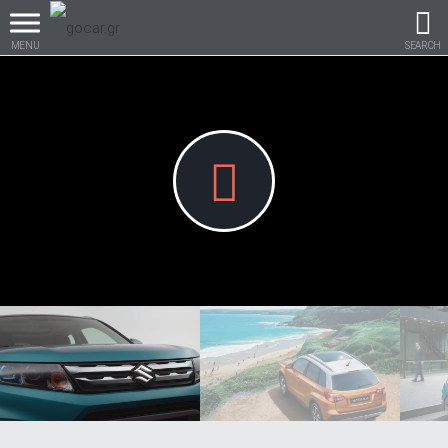
MENU
SEARCH
Βρες τα πάντα για το
αυτοκίνητο!
βρες το!
Καινούρια