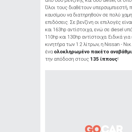
από δύο βενζίνης και δύο diesel, οι ο
Όλοι τους διαθέτουν υπερσυμπιεστή, 
καυσίμου να διατηρηθούν σε πολύ χαμ
επιδόσεις. Σε βενζίνη οι επιλογές είναι
και 163hp αντίστοιχα, ενώ σε diesel υπ
110hp και 130hp αντίστοιχα. Ειδικά γι
κινητήρα των 1.2 λίτρων, η Νissan - Νι
ένα
ολοκληρωμένο πακέτο αναβάθμι
την απόδοση στους
135 ίππους
!