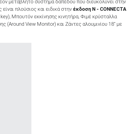
πλέον μεταβλητό σύστημα δαπέδου που διευκολύνει στην
 είναι πλούσιος και ειδικά στην
έκδοση
N
- CONNECTA
nt key), Μπουτόν εκκίνησης κινητήρα, Φιμέ κρύσταλλα
ς (Around View Monitor) και Ζάντες αλουμινίου 18" με