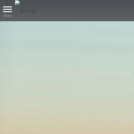
MENU
βρες το!
Καινούρια