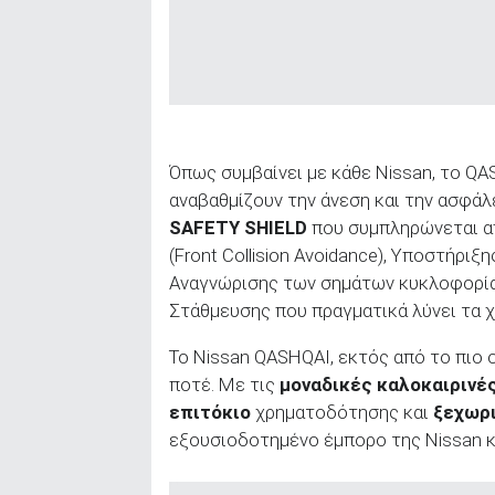
Όπως συμβαίνει με κάθε Nissan, το QA
αναβαθμίζουν την άνεση και την ασφάλ
SAFETY
SHIELD
που συμπληρώνεται α
(Front Collision Avoidance), Υποστήριξ
Αναγνώρισης των σημάτων κυκλοφορίας (
Στάθμευσης που πραγματικά λύνει τα χ
Το Nissan QASHQAI, εκτός από το πιο 
ποτέ. Με τις
μοναδικές καλοκαιρινέ
επιτόκιο
χρηματοδότησης και
ξεχωρ
εξουσιοδοτημένο έμπορο της Nissan κ