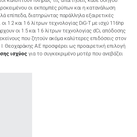
ποίοι καλύπτουν πλήρως τις απαιτήσεις κάθε οδηγού.
προκειμένου οι εκπομπές ρύπων και η κατανάλωση
ηλά επίπεδα, διατηρώντας παράλληλα εξαιρετικές
 οι 1.2 και 1.6 λίτρων τεχνολογίας DiG-T με ισχύ 116hp
άρχουν οι 1.5 και 1.6 λίτρων τεχνολογίας dCi, απόδοσης
α εκείνους που ζητούν ακόμα καλύτερες επιδόσεις στον
κ. Ι. Θεοχαράκης Α.Ε προσφέρει ως προαιρετική επιλογή
σης ισχύος
για το συγκεκριμένο μοτέρ που ανεβάζει