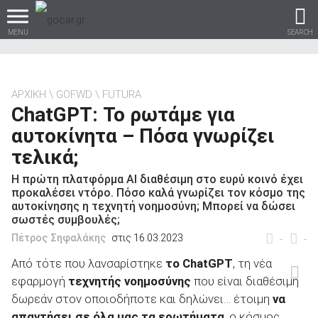
MENU
SEARCH
ΑΡΧΙΚΗ
GOFWD
FUTURA
ChatGPT: Το ρωτάμε για
Βρες τα πάντα για το
αυτοκίνητα – Πόσα γνωρίζει
αυτοκίνητο!
τελικά;
Η πρώτη πλατφόρμα AI διαθέσιμη στο ευρύ κοινό έχει
προκαλέσει ντόρο. Πόσο καλά γνωρίζει τον κόσμο της
αυτοκίνησης η τεχνητή νοημοσύνη; Μπορεί να δώσει
βρες το!
σωστές συμβουλές;
Πέτρος Σηφαλάκης
στις 16.03.2023
-
-
Από τότε που λανσαρίστηκε
το
ChatGPT
, τη νέα
εφαρμογή
τεχνητής νοημοσύνης
που είναι διαθέσιμη
Καινούρια
δωρεάν στον οποιοδήποτε και δηλώνει… έτοιμη
να
απαντήσει σε όλα μας τα ερωτήματα
, ο κόσμος