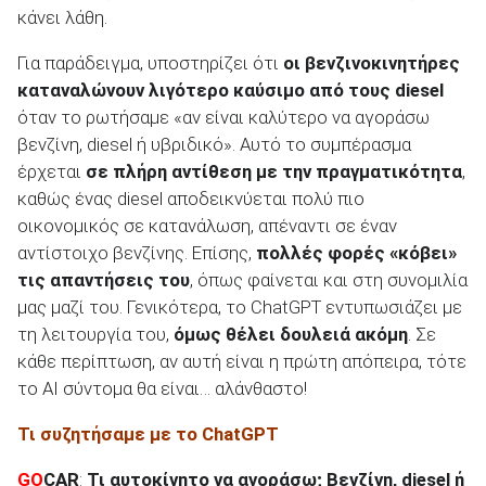
κάνει λάθη.
Για παράδειγμα, υποστηρίζει ότι
οι βενζινοκινητήρες
ΑΝΑΖΗΤΗΣΗ
καταναλώνουν λιγότερο καύσιμο από τους
diesel
όταν το ρωτήσαμε «αν είναι καλύτερο να αγοράσω
βενζίνη, diesel ή υβριδικό». Αυτό το συμπέρασμα
έρχεται
σε πλήρη αντίθεση με την πραγματικότητα
,
καθώς ένας diesel αποδεικνύεται πολύ πιο
οικονομικός σε κατανάλωση, απέναντι σε έναν
αντίστοιχο βενζίνης. Επίσης,
πολλές φορές «κόβει»
τις απαντήσεις του
, όπως φαίνεται και στη συνομιλία
μας μαζί του. Γενικότερα, το ChatGPT εντυπωσιάζει με
τη λειτουργία του,
όμως θέλει δουλειά ακόμη
. Σε
κάθε περίπτωση, αν αυτή είναι η πρώτη απόπειρα, τότε
το AI σύντομα θα είναι… αλάνθαστο!
Τι συζητήσαμε με το ChatGPT
GO
CAR
:
Τι αυτοκίνητο να αγοράσω;
Βενζίνη, diesel ή