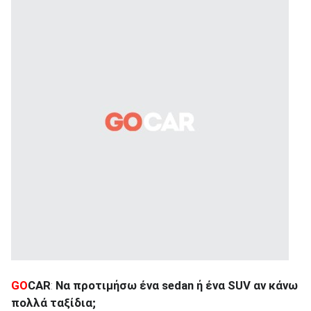
GO
CAR
:
Να προτιμήσω ένα
sedan
ή ένα SUV
αν κάνω
πολλά ταξίδια;