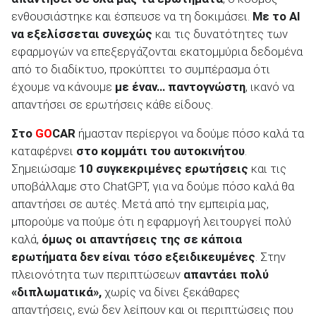
ενθουσιάστηκε και έσπευσε να τη δοκιμάσει.
Με το
AI
να εξελίσσεται
συνεχώς
και τις δυνατότητες των
εφαρμογών να επεξεργάζονται εκατομμύρια δεδομένα
από το διαδίκτυο, προκύπτει το συμπέρασμα ότι
ΑΝΑΖΗΤΗΣΗ
έχουμε να κάνουμε
με έναν… παντογνώστη
, ικανό να
απαντήσει σε ερωτήσεις κάθε είδους.
Μεταχειρισμένα
Στο
GO
CAR
ήμασταν περίεργοι να δούμε πόσο καλά τα
καταφέρνει
στο κομμάτι του αυτοκινήτου
.
Σημειώσαμε
10 συγκεκριμένες ερωτήσεις
και τις
υποβάλλαμε στο ChatGPT, για να δούμε πόσο καλά θα
απαντήσει σε αυτές. Μετά από την εμπειρία μας,
μπορούμε να πούμε ότι η εφαρμογή λειτουργεί πολύ
ΑΝΑΖΗΤΗΣΗ
καλά,
όμως οι απαντήσεις της σε κάποια
ερωτήματα δεν είναι τόσο εξειδικευμένες
. Στην
Επιχειρήσεις
πλειονότητα των περιπτώσεων
απαντάει πολύ
«διπλωματικά»,
χωρίς να δίνει ξεκάθαρες
απαντήσεις, ενώ δεν λείπουν και οι περιπτώσεις που