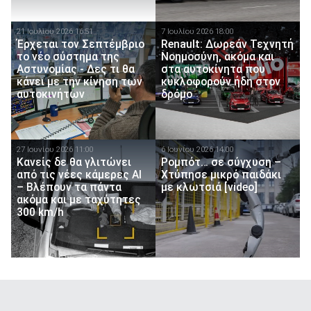
21 Ιουλίου 2026 16:51
7 Ιουλίου 2026 18:00
Έρχεται τον Σεπτέμβριο
Renault: Δωρεάν Τεχνητή
το νέο σύστημα της
Νοημοσύνη, ακόμα και
Αστυνομίας - Δες τι θα
στα αυτοκίνητα που
κάνει με την κίνηση των
κυκλοφορούν ήδη στον
αυτοκινήτων
δρόμο
27 Ιουνίου 2026 11:00
6 Ιουνίου 2026 14:00
Κανείς δε θα γλιτώνει
Ρομπότ… σε σύγχυση –
από τις νέες κάμερες ΑΙ
Χτύπησε μικρό παιδάκι
– Βλέπουν τα πάντα
με κλωτσιά [video]
ακόμα και με ταχύτητες
300 km/h