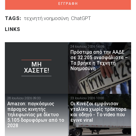
ΕΓΓΡΑΦΗ
TAGS:
τεχνητή νοημοσύνη
ChatGPT
LINKS
24 Ιουλίου 2026 14:00
Πρόστιμα από την ΑΑΔΕ
σε 32.205 ανασφάλιστα –
Τα βρήκε η Τεχνητή
ΜΗ
Νοημοσύνη
ΧΆΣΕΤΕ!
28 Ιουλίου 2026 09:33
23 Ιουλίου 2026 10:00
Amazon: παγκόσμιος
Οι Κινέζοι εμφάνισαν
πάροχος κινητής
νταλίκα χωρίς τράκτορα
τηλεφωνίας με δίκτυο
και οδηγό - Τo video που
5.105 δορυφόρων από το
έγινε viral
2028