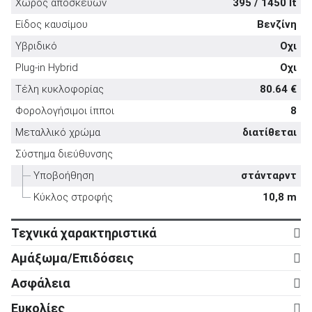
Χώρος αποσκευών
395 / 1450 lt
Είδος καυσίμου
Βενζίνη
Υβριδικό
Οχι
Plug-in Hybrid
Οχι
ΑΝΑΖΗΤΗΣΗ
Τέλη κυκλοφορίας
80.64 €
Φορολογήσιμοι ίπποι
8
Μεταχειρισμένα
Μεταλλικό χρώμα
διατίθεται
Σύστημα διεύθυνσης
Υποβοήθηση
στάνταρντ
Κύκλος στροφής
10,8 m
ΑΝΑΖΗΤΗΣΗ
Τεχνικά χαρακτηριστικά
Κινητήρας
Αμάξωμα/Επιδόσεις
Επιχειρήσεις
Κύλινδροι
4
Αμάξωμα
Ασφάλεια
Βαλβίδες
8
Τύπος
5d
Ενεργητική ασφάλεια
Ευκολίες
Κυβισμός
1.197 cc
Αριθμός θυρών
5