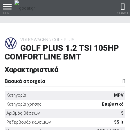
MENU
SEARCH
VOLKSWAGEN
GOLF PLUS
GOLF PLUS 1.2 TSI 105HP
Βρες τα πάντα για το
COMFORTLINE BMT
αυτοκίνητο!
Χαρακτηριστικά
Βασικά στοιχεία
βρες το!
Κατηγορία
MPV
Κατηγορία χρήσης
Επιβατικό
Αριθμός θέσεων
5
Καινούρια
Ρεζερβουάρ καυσίμων
55 lt