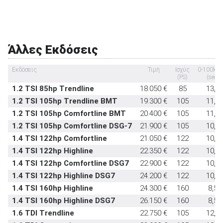
Συναγερμός
δεν διατίθεται
Πλευρικοί αερόσακοι πίσω καθίσματος
δεν διατίθεται
Σύστημα προστασίας επιβατών σε
δεν
ανατροπή
διατίθεται
Άλλες Εκδόσεις
Εμπρός καθίσματα με σύστημα
δεν
προστασίας αυχένα
διατίθεται
Εκδόσεις
Τιμή
Ισχύς
0-100km
(PS)
(sec)
Υπηρεσία κλήσης οδικής βοήθειας σε
δεν
1.2 TSI 85hp Trendline
18.050 €
85
13,4
έκτακτη ανάγκη
διατίθεται
1.2 TSI 105hp Trendline BMT
19.300 €
105
11,3
Υποδοχή παιδικού καθίσματος ISOFIX
στάνταρντ
1.2 TSI 105hp Comfortline BMT
20.400 €
105
11,3
Σύστημα αναγνώρισης οδικών σημάτων
-
1.2 TSI 105hp Comfortline DSG-7
21.900 €
105
10,6
Σύστημα αυτόματου παρκαρίσματος
-
1.4 TSI 122hp Comfortline
21.050 €
122
10,2
1.4 TSI 122hp Highline
22.350 €
122
10,2
1.4 TSI 122hp Comfortline DSG7
22.900 €
122
10,2
1.4 TSI 122hp Highline DSG7
24.200 €
122
10,2
1.4 TSI 160hp Highline
24.300 €
160
8,5
1.4 TSI 160hp Highline DSG7
26.150 €
160
8,5
1.6 TDI Trendline
22.750 €
105
12,1