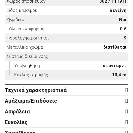
Χώρος αποσκευών
362 / 1119 lt
Είδος καυσίμου
Βενζίνη
Υβριδικό
Ναι
Τέλη κυκλοφορίας
0 €
ΑΝΑΖΗΤΗΣΗ
Φορολογήσιμοι ίπποι
9
Μεταλλικό χρώμα
διατίθεται
Μεταχειρισμένα
Σύστημα διεύθυνσης
Υποβοήθηση
στάνταρντ
Κύκλος στροφής
10,4 m
Τεχνικά χαρακτηριστικά
Κινητήρας
ΑΝΑΖΗΤΗΣΗ
Αμάξωμα/Επιδόσεις
Κύλινδροι
4
Αμάξωμα
Επιχειρήσεις
Ασφάλεια
Βαλβίδες
16
Τύπος
5d
Ενεργητική ασφάλεια
Ευκολίες
Κυβισμός
1.373 cc
Αριθμός θυρών
5
ABS
στάνταρντ
Ρυθμιζόμενο τιμόνι σε ύψος
στάνταρντ
Ισχύς
110 ps
Σπορ/Άνεση
Μήκος
4.185 mm