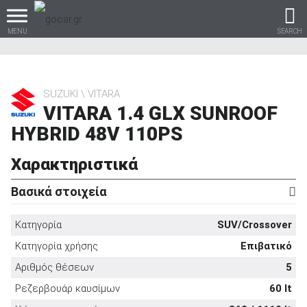
MENU
SEARCH
SUZUKI
VITARA
VITARA 1.4 GLX SUNROOF
Βρες τα πάντα για το
HYBRID 48V 110PS
αυτοκίνητο!
Χαρακτηριστικά
Βασικά στοιχεία
βρες το!
Κατηγορία
SUV/Crossover
Κατηγορία χρήσης
Επιβατικό
Αριθμός θέσεων
5
Καινούρια
Ρεζερβουάρ καυσίμων
60 lt