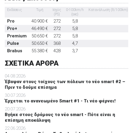
έκτακτη ανάγκη
Εκδόσεις
Τιμή
Ισχύς
0-100km/h
Κατανάλωση (lt/100km)
Υποδοχή παιδικού καθίσματος ISOFIX
στάνταρντ
(PS)
(sec)
Pro
40.900 €
272
5,8
Σύστημα αναγνώρισης οδικών σημάτων
στάνταρντ
Pro+
46.490 €
272
5,8
Σύστημα αυτόματου παρκαρίσματος
-
Premium
50.650 €
272
5,8
Pulse
50.650 €
368
4,7
Brabus
55.380 €
428
3,7
ΣΧΕΤΙΚΑ ΑΡΘΡΑ
04.08.2026
Έβαψαν στους τοίχους των πόλεων το νέο smart #2 –
Πριν το δούμε επίσημα
30.07.2026
Έρχεται το ανανεωμένο Smart #1 - Τι νέο φέρνει!
20.07.2026
Βγήκε στους δρόμους το νέο smart - Πότε είναι η
επίσημη αποκάλυψη
22.06.2026