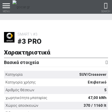
MENU
SEARCH
SMART
#3
#3 PRO
Βρες τα πάντα για το
αυτοκίνητο!
Χαρακτηριστικά
Βασικά στοιχεία
Κατηγορία
SUV/Crossover
βρες το!
Κατηγορία χρήσης
Επιβατικό
Αριθμός θέσεων
5
χωρητικότητα μπαταρίας
47,00 kWh
Καινούρια
Χώρος αποσκευών
370 / 1160 lt