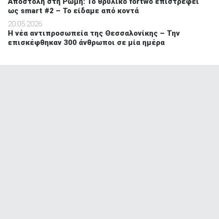
Αποστολή στη Ρώμη: Το θρυλικό fortwo επιστρέφει
ως smart #2 – Το είδαμε από κοντά
20.05.2026
Η νέα αντιπροσωπεία της Θεσσαλονίκης – Την
επισκέφθηκαν 300 άνθρωποι σε μία ημέρα