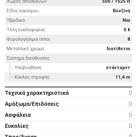
Χώρος αποσκευών
500 / 1525 lt
Είδος καυσίμου
Βενζίνη
Υβριδικό
Ναι
Τέλη κυκλοφορίας
0 €
ΑΝΑΖΗΤΗΣΗ
Φορολογήσιμοι ίπποι
8
Μεταλλικό χρώμα
διατίθεται
Μεταχειρισμένα
Σύστημα διεύθυνσης
Υποβοήθηση
στάνταρντ
Κύκλος στροφής
11,4 m
Τεχνικά χαρακτηριστικά
Κινητήρας
ΑΝΑΖΗΤΗΣΗ
Αμάξωμα/Επιδόσεις
Κύλινδροι
3
Αμάξωμα
Επιχειρήσεις
Ασφάλεια
Βαλβίδες
12
Τύπος
5d
Ενεργητική ασφάλεια
Ευκολίες
Κυβισμός
1.199 cc
Αριθμός θυρών
5
ABS
στάνταρντ
Ρυθμιζόμενο τιμόνι σε ύψος
στάνταρντ
Ισχύς
200 ps
Σπορ/Άνεση
Μήκος
4.533 mm