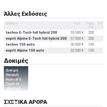
αυχένα
Υπηρεσία κλήσης οδικής βοήθειας σε
στάνταρντ
έκτακτη ανάγκη
Άλλες Εκδόσεις
Υποδοχή παιδικού καθίσματος ISOFIX
στάνταρντ
Εκδόσεις
Τιμή
Ισχύς
0-100
Σύστημα αναγνώρισης οδικών σημάτων
στάνταρντ
(PS)
(se
techno E-Tech full hybrid 200
35.500 €
200
8,
Σύστημα αυτόματου παρκαρίσματος
-
esprit Alpine E-Tech full hybrid 200
37.500 €
200
8,
techno 150 auto
30.500 €
150
9,
esprit Alpine 150 auto
32.500 €
150
9,
Δοκιμές
Δοκιμή
Renault
Austral E-
Tech: H
υβριδική
εκδοχή
των 200
ΣΧΕΤΙΚΑ ΑΡΘΡΑ
ίππων