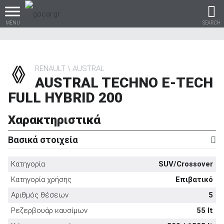
MENU
SEARCH
RENAULT
AUSTRAL
AUSTRAL TECHNO E-TECH
Βρες τα πάντα για το
FULL HYBRID 200
αυτοκίνητο!
Χαρακτηριστικά
Βασικά στοιχεία
βρες το!
Κατηγορία
SUV/Crossover
Κατηγορία χρήσης
Επιβατικό
Αριθμός θέσεων
5
Καινούρια
Ρεζερβουάρ καυσίμων
55 lt