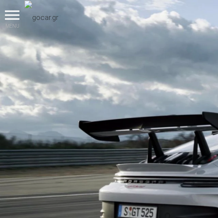
MENU
βρες το!
Καινούρια