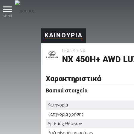
MENU
ΚΑΙΝΟΥΡΙΑ
LEXUS
NX
NX 450H+ AWD LU
Χαρακτηριστικά
βρες το!
Βασικά στοιχεία
Κατηγορία
Κατηγορία χρήσης
Καινούρια
Αριθμός θέσεων
Ρεζερβουάρ καυσίμων