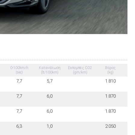
0-100km/h
Κατανάλωση
Εκπομπές CO2
Βάρος
(sec)
(lt/100km)
(gm/km)
(kg)
7,7
5,7
1.810
7,7
6,0
1.870
7,7
6,0
1.870
6,3
1,0
2.050