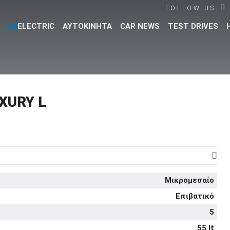
FOLLOW US
GO
ELECTRIC
ΑΥΤΟΚΙΝΗΤΑ
CAR NEWS
TEST DRIVES
Βρες τα πάντα για το αυτοκίνητο!
XURY L
Μικρομεσαίο
Επιβατικό
5
55 lt