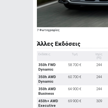
7 Φωτογραφίες
Άλλες Εκδόσεις
Εκδόσεις
Τιμή
Ισχύς
(PS)
350h FWD
58.700 €
244
Dynamic
350h AWD
60.700 €
244
Dynamic
350h AWD
64.900 €
244
Business
450h+ AWD
69.900 €
309
Executive