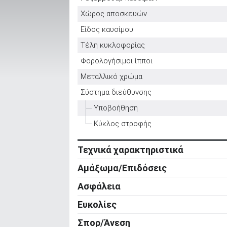
Χώρος αποσκευών
Είδος καυσίμου
ΑΝΑΖΗΤΗΣΗ
Τέλη κυκλοφορίας
Φορολογήσιμοι ίπποι
Μεταχειρισμένα
Μεταλλικό χρώμα
Σύστημα διεύθυνσης
Υποβοήθηση
Κύκλος στροφής
ΑΝΑΖΗΤΗΣΗ
Τεχνικά χαρακτηριστικά
Κινητήρας
Επιχειρήσεις
Αμάξωμα/Επιδόσεις
Κύλινδροι
Αμάξωμα
Ασφάλεια
Βαλβίδες
Τύπος
Ενεργητική ασφάλεια
Ευκολίες
Κυβισμός
Αριθμός θυρών
ABS
Ρυθμιζόμενο τιμόνι σε ύψος
Ισχύς
Σπορ/Άνεση
Μήκος
Σύστημα υποβοήθησης πέδησης (Brake
Ρυθμιζόμενο τιμόνι σε απόσταση