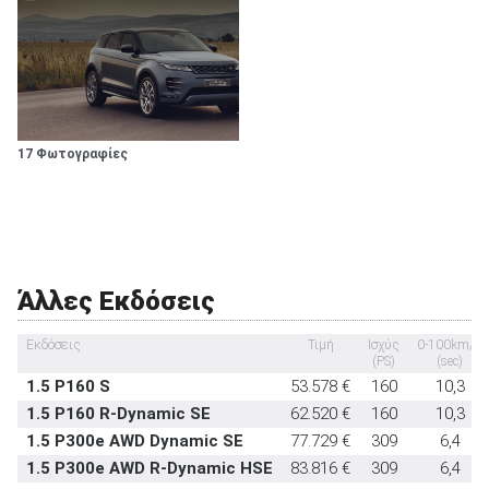
Εμπρός καθίσματα με σύστημα προστασίας
στάνταρντ
αυχένα
Υπηρεσία κλήσης οδικής βοήθειας σε έκτακτη ανάγκη
-
Υποδοχή παιδικού καθίσματος ISOFIX
στάνταρντ
Σύστημα αναγνώρισης οδικών σημάτων
στάνταρντ
17 Φωτογραφίες
Σύστημα αυτόματου παρκαρίσματος
στάνταρντ
Άλλες Εκδόσεις
Εκδόσεις
Τιμή
Ισχύς
0-100km/h
(PS)
(sec)
1.5 P160 S
53.578 €
160
10,3
1.5 P160 R-Dynamic SE
62.520 €
160
10,3
1.5 P300e AWD Dynamic SE
77.729 €
309
6,4
1.5 P300e AWD R-Dynamic HSE
83.816 €
309
6,4