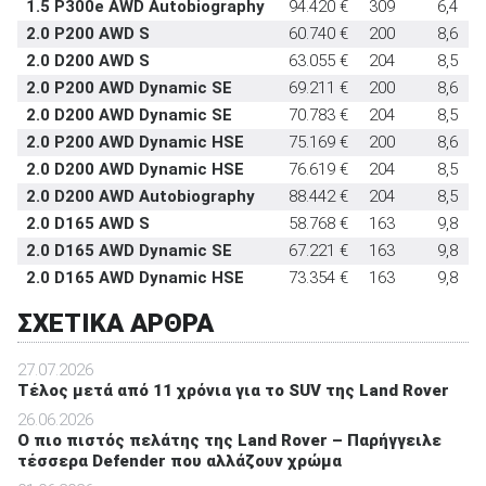
1.5 P300e AWD Autobiography
94.420 €
309
6,4
2.0 P200 AWD S
60.740 €
200
8,6
2.0 D200 AWD S
63.055 €
204
8,5
2.0 P200 AWD Dynamic SE
69.211 €
200
8,6
2.0 D200 AWD Dynamic SE
70.783 €
204
8,5
2.0 P200 AWD Dynamic HSE
75.169 €
200
8,6
2.0 D200 AWD Dynamic HSE
76.619 €
204
8,5
2.0 D200 AWD Autobiography
88.442 €
204
8,5
2.0 D165 AWD S
58.768 €
163
9,8
2.0 D165 AWD Dynamic SE
67.221 €
163
9,8
2.0 D165 AWD Dynamic HSE
73.354 €
163
9,8
ΣΧΕΤΙΚΑ ΑΡΘΡΑ
27.07.2026
Τέλος μετά από 11 χρόνια για το SUV της Land Rover
26.06.2026
O πιο πιστός πελάτης της Land Rover – Παρήγγειλε
τέσσερα Defender που αλλάζουν χρώμα