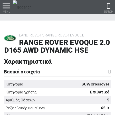
MENU
SEARCH
LAND ROVER
RANGE ROVER EVOQUE
RANGE ROVER EVOQUE 2.0
Βρες τα πάντα για το
D165 AWD DYNAMIC HSE
αυτοκίνητο!
Χαρακτηριστικά
Βασικά στοιχεία
βρες το!
Κατηγορία
SUV/Crossover
Κατηγορία χρήσης
Επιβατικό
Αριθμός θέσεων
5
Καινούρια
Ρεζερβουάρ καυσίμων
65 lt