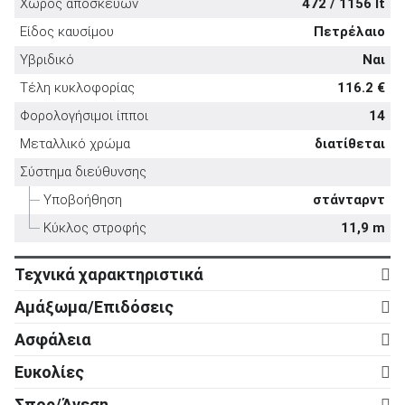
Χώρος αποσκευών
472 / 1156 lt
Είδος καυσίμου
Πετρέλαιο
Υβριδικό
Ναι
Τέλη κυκλοφορίας
116.2 €
ΑΝΑΖΗΤΗΣΗ
Φορολογήσιμοι ίπποι
14
Μεταλλικό χρώμα
διατίθεται
Μεταχειρισμένα
Σύστημα διεύθυνσης
Υποβοήθηση
στάνταρντ
Κύκλος στροφής
11,9 m
Τεχνικά χαρακτηριστικά
Κινητήρας
ΑΝΑΖΗΤΗΣΗ
Αμάξωμα/Επιδόσεις
Κύλινδροι
4
Αμάξωμα
Επιχειρήσεις
Ασφάλεια
Βαλβίδες
16
Τύπος
5d
Ενεργητική ασφάλεια
Ευκολίες
Κυβισμός
1.999 cc
Αριθμός θυρών
5
ABS
στάνταρντ
Ρυθμιζόμενο τιμόνι σε ύψος
στάνταρντ
Ισχύς
163 ps
Σπορ/Άνεση
Μήκος
4.371 mm