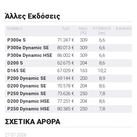
Εμπρός καθίσματα με σύστημα προστασίας
στάνταρντ
αυχένα
Άλλες Εκδόσεις
Υπηρεσία κλήσης οδικής βοήθειας σε
στάνταρντ
έκτακτη ανάγκη
Εκδόσεις
Τιμή
Ισχύς
0-100km/h
Κατανάλωση
Υποδοχή παιδικού καθίσματος ISOFIX
στάνταρντ
(PS)
(sec)
P300e S
71.247 €
309
6,6
1
Σύστημα αναγνώρισης οδικών σημάτων
στάνταρντ
P300e Dynamic SE
80.013 €
309
6,6
1
Σύστημα αυτόματου παρκαρίσματος
προαιρετικό
P300e Dynamic HSE
86.002 €
309
6,6
1
D200 S
62.675 €
204
8,6
6
D165 SE
67.029 €
163
10,2
6
P200 Dynamic SE
69.144 €
200
8,9
9
D200 Dynamic SE
70.578 €
204
8,6
6
P250 Dynamic SE
73.626 €
250
7,8
9
D200 Dynamic HSE
77.251 €
204
8,6
6
P250 Dynamic HSE
80.385 €
250
7,8
9
ΣΧΕΤΙΚΑ ΑΡΘΡΑ
27.07.2026