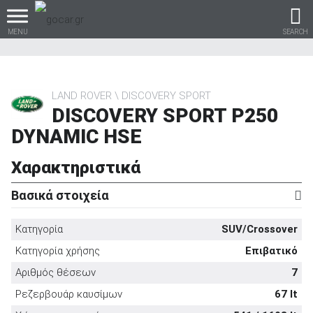
MENU
SEARCH
LAND ROVER
DISCOVERY SPORT
DISCOVERY SPORT P250
Βρες τα πάντα για το
DYNAMIC HSE
αυτοκίνητο!
Χαρακτηριστικά
Βασικά στοιχεία
βρες το!
Κατηγορία
SUV/Crossover
Κατηγορία χρήσης
Επιβατικό
Αριθμός θέσεων
7
Καινούρια
Ρεζερβουάρ καυσίμων
67 lt