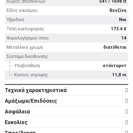
Χώρος αποσκευών
541 / 1698 lt
Είδος καυσίμου
Βενζίνη
Υβριδικό
Ναι
Τέλη κυκλοφορίας
173.4 €
ΑΝΑΖΗΤΗΣΗ
Φορολογήσιμοι ίπποι
14
Μεταλλικό χρώμα
διατίθεται
Μεταχειρισμένα
Σύστημα διεύθυνσης
Υποβοήθηση
στάνταρντ
Κύκλος στροφής
11,8 m
Τεχνικά χαρακτηριστικά
Κινητήρας
ΑΝΑΖΗΤΗΣΗ
Αμάξωμα/Επιδόσεις
Κύλινδροι
4
Αμάξωμα
Επιχειρήσεις
Ασφάλεια
Βαλβίδες
16
Τύπος
5d
Ενεργητική ασφάλεια
Ευκολίες
Κυβισμός
1.997 cc
Αριθμός θυρών
5
ABS
στάνταρντ
Ρυθμιζόμενο τιμόνι σε ύψος
στάνταρντ
Ισχύς
250 ps
Σπορ/Άνεση
Μήκος
4.597 mm