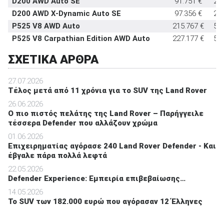
D200 AWD Auto SE
91.751 €
20
D200 AWD X-Dynamic Auto SE
97.356 €
20
P525 V8 AWD Auto
215.767 €
52
P525 V8 Carpathian Edition AWD Auto
227.177 €
52
ΣΧΕΤΙΚΑ ΑΡΘΡΑ
27.07.2026
Τέλος μετά από 11 χρόνια για το SUV της Land Rover
26.06.2026
O πιο πιστός πελάτης της Land Rover – Παρήγγειλε
τέσσερα Defender που αλλάζουν χρώμα
01.06.2026
Επιχειρηματίας αγόρασε 240 Land Rover Defender - Και
έβγαλε πάρα πολλά λεφτά
22.05.2026
Defender Experience: Εμπειρία επιβεβαίωσης…
14.05.2026
To SUV των 182.000 ευρώ που αγόρασαν 12 Έλληνες