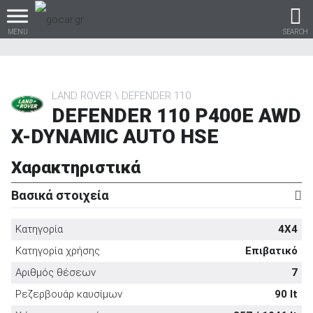
MENU
SEARCH
LAND ROVER
DEFENDER 110
DEFENDER 110 P400E AWD
Βρες τα πάντα για το
X-DYNAMIC AUTO HSE
αυτοκίνητο!
Χαρακτηριστικά
Βασικά στοιχεία
βρες το!
Κατηγορία
4X4
Κατηγορία χρήσης
Επιβατικό
Αριθμός θέσεων
7
Καινούρια
Ρεζερβουάρ καυσίμων
90 lt