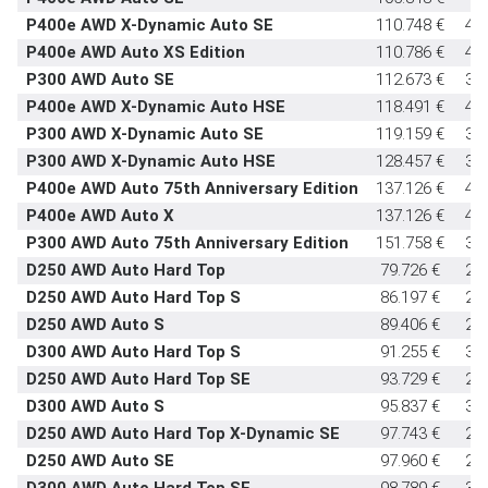
P400e AWD X-Dynamic Auto SE
110.748 €
40
P400e AWD Auto XS Edition
110.786 €
40
P300 AWD Auto SE
112.673 €
30
P400e AWD X-Dynamic Auto HSE
118.491 €
40
P300 AWD X-Dynamic Auto SE
119.159 €
30
P300 AWD X-Dynamic Auto HSE
128.457 €
30
P400e AWD Auto 75th Anniversary Edition
137.126 €
40
P400e AWD Auto X
137.126 €
40
P300 AWD Auto 75th Anniversary Edition
151.758 €
30
D250 AWD Auto Hard Top
79.726 €
24
D250 AWD Auto Hard Top S
86.197 €
24
D250 AWD Auto S
89.406 €
24
D300 AWD Auto Hard Top S
91.255 €
30
D250 AWD Auto Hard Top SE
93.729 €
24
D300 AWD Auto S
95.837 €
30
D250 AWD Auto Hard Top X-Dynamic SE
97.743 €
24
D250 AWD Auto SE
97.960 €
24
D300 AWD Auto Hard Top SE
98.789 €
30