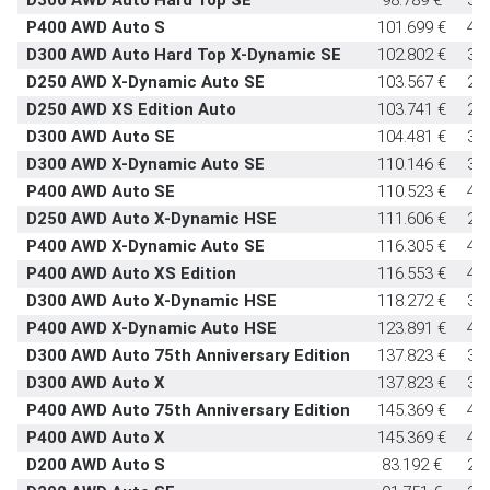
P400 AWD Auto S
101.699 €
40
D300 AWD Auto Hard Top X-Dynamic SE
102.802 €
30
D250 AWD X-Dynamic Auto SE
103.567 €
24
D250 AWD XS Edition Auto
103.741 €
24
D300 AWD Auto SE
104.481 €
30
D300 AWD X-Dynamic Auto SE
110.146 €
30
P400 AWD Auto SE
110.523 €
40
D250 AWD Auto X-Dynamic HSE
111.606 €
24
P400 AWD X-Dynamic Auto SE
116.305 €
40
P400 AWD Auto XS Edition
116.553 €
40
D300 AWD Auto X-Dynamic HSE
118.272 €
30
P400 AWD X-Dynamic Auto HSE
123.891 €
40
D300 AWD Auto 75th Anniversary Edition
137.823 €
30
D300 AWD Auto X
137.823 €
30
P400 AWD Auto 75th Anniversary Edition
145.369 €
40
P400 AWD Auto X
145.369 €
40
D200 AWD Auto S
83.192 €
20