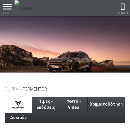
MENU
SEARCH
Βρες τα πάντα για το
αυτοκίνητο!
βρες το!
CUPRA
FORMENTOR
Τιμές -
Φωτό -
Χρηματοδότηση
Εκδόσεις
Video
Δοκιμές
Καινούρια