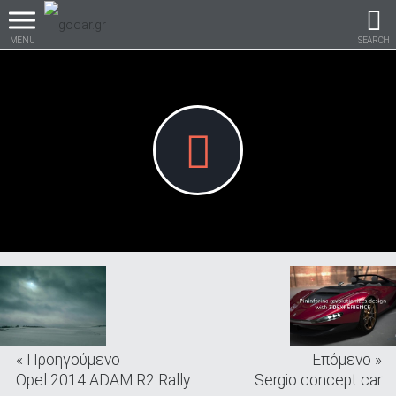
MENU
SEARCH
Βρες τα πάντα για το
αυτοκίνητο!
βρες το!
« Προηγούμενο
Επόμενο »
Καινούρια
Opel 2014 ADAM R2 Rally
Sergio concept car