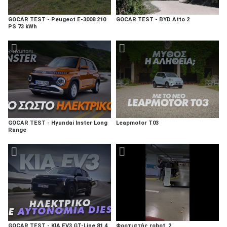
GOCAR TEST - Peugeot E-3008 210
GOCAR TEST - BYD Atto 2
PS 73 kWh
GOCAR TEST - Hyundai Inster Long
Leapmotor T03
Range
GOCAR TEST - KIA EV3 GT-Line 81,4
Φορτιστής robot_2