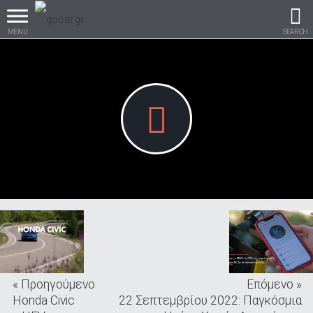
MENU
SEARCH
Βρες τα πάντα για το
αυτοκίνητο!
βρες το!
« Προηγούμενο
Επόμενο »
Καινούρια
Honda Civic
22 Σεπτεμβρίου 2022: Παγκόσμια