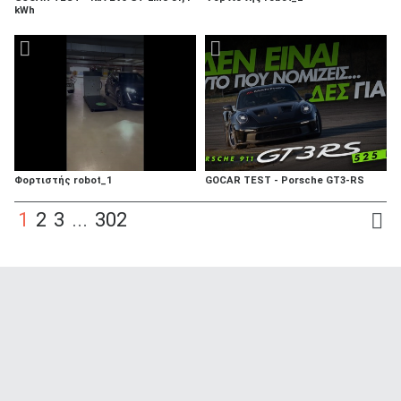
kWh
Φορτιστής robot_1
GOCAR TEST - Porsche GT3-RS
1
2
3
...
302