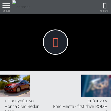
MENU
SEARCH
Βρες τα πάντα για το
αυτοκίνητο!
βρες το!
« Προηγούμενο
Επόμενο »
Καινούρια
Honda Civic Sedan
Ford Fiesta - first drive ROME