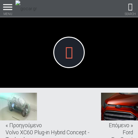
MENU
SEARCH
Βρες τα πάντα για το
αυτοκίνητο!
βρες το!
« Προηγούμενο
Επόμενο »
Καινούρια
Volvo XC60 Plug-in Hybrid Concept -
Ford