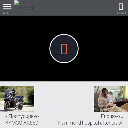
MENU
SEARCH
Βρες τα πάντα για το
αυτοκίνητο!
βρες το!
« Προηγούμενο
Επόμενο »
Καινούρια
KYMCO AK550
Hammond hospital after crash