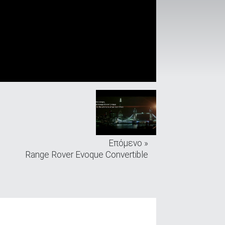
Επόμενο »
Range Rover Evoque Convertible