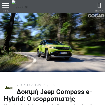
MENU
SEARCH
Βρες τα πάντα για το
αυτοκίνητο!
βρες το!
ΑΡΧΙΚΗ
ΔΟΚΙΜΕΣ
TEST
Δοκιμή Jeep Compass e-
Καινούρια
Hybrid: O ισορροπιστής