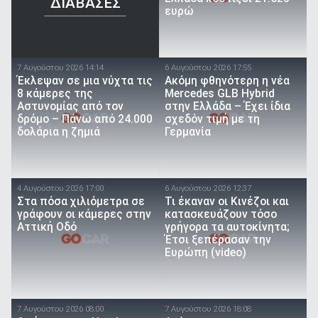
ΔΙΑΒΑΣΕΣ
ευρώ
7 Αυγούστου 2026 14:14
6 Αυγούστου 2026 17:55
Έκλεψαν σε μια νύχτα τις
Ακόμη φθηνότερη η νέα
8 κάμερες της
Mercedes GLB Hybrid
Αστυνομίας από τον
στην Ελλάδα – Έχει ίδια
δρόμο – Πάνω από 24.000
σχεδόν τιμή με τη
δολάρια η ζημιά
Γερμανία
4 Αυγούστου 2026 17:00
6 Αυγούστου 2026 12:37
Στα πόσα χιλιόμετρα σε
Τι έκαναν οι Κινέζοι και
γράφουν οι κάμερες στην
κατασκευάζουν τόσο
Αττική Οδό
γρήγορα τα αυτοκίνητα;
Έτσι ξεπέρασαν την
Ευρώπη (video)
7 Αυγούστου 2026 08:00
7 Αυγούστου 2026 18:08