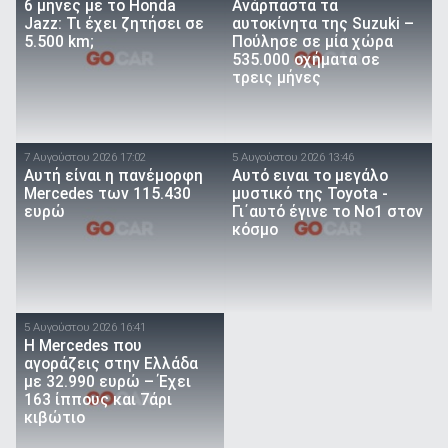
6 μήνες με το Honda
Ανάρπαστα τα
Jazz: Τι έχει ζητήσει σε
αυτοκίνητα της Suzuki –
5.500 km;
Πούλησε σε μία χώρα
535.000 οχήματα σε
τρεις μήνες
7 Αυγούστου 2026 17:02
5 Αυγούστου 2026 13:46
Αυτή είναι η πανέμορφη
Αυτό ειναι τo μεγάλο
Mercedes των 115.430
μυστικό της Toyota -
ευρώ
Γι΄αυτό έγινε το Νο1 στον
κόσμο
5 Αυγούστου 2026 16:41
Η Mercedes που
αγοράζεις στην Ελλάδα
με 32.990 ευρώ – Έχει
163 ίππους και 7άρι
κιβώτιο