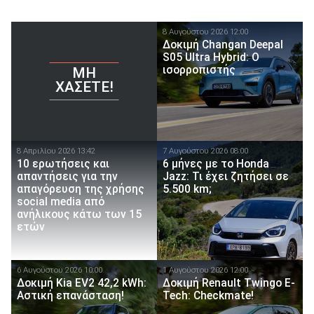
8 Αυγούστου 2026 12:00
Δοκιμή Changan Deepal
S05 Ultra Hybrid: Ο
ισορροπιστής
ΜΗ
ΧΆΣΕΤΕ!
8 Απριλίου 2026 13:42
7 Αυγούστου 2026 08:00
10 ερωτήσεις και
6 μήνες με το Honda
απαντήσεις για την
Jazz: Τι έχει ζητήσει σε
απαγόρευση της χρήσης
5.500 km;
social media από
ανήλικους κάτω των 15
ετών
6 Αυγούστου 2026 10:00
1 Αυγούστου 2026 12:00
Δοκιμή Kia EV2 42,2 kWh:
Δοκιμή Renault Twingo E-
Αστική επανάσταση!
Tech: Checkmate!