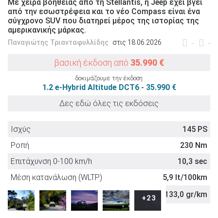
Με χείρα βοηθείας από τη Stellantis, η Jeep έχει βγει
από την εσωστρέφεια και το νέο Compass είναι ένα
σύγχρονο SUV που διατηρεί μέρος της ιστορίας της
αμερικανικής μάρκας.
Παναγιώτης Τριανταφυλλίδης
στις 18.06.2026
-
-
ΑΝΑΖΗΤΗΣΗ
βασική έκδοση από
35.990 €
δοκιμάζουμε την έκδοση
Μεταχειρισμένα
1.2 e-Hybrid Altitude DCT6 - 35.990 €
Δες εδώ όλες τις εκδόσεις
Ισχύς
145 PS
Ροπή
230 Nm
ΑΝΑΖΗΤΗΣΗ
Επιτάχυνση 0-100 km/h
10,3 sec
Μέση κατανάλωση (WLTP)
5,9 lt/100km
Επιχειρήσεις
Εκπομπές CO
(WLTP)
133,0 gr/km
2
+23