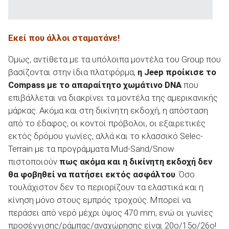
Εκεί που άλλοι σταματάνε!
Όμως, αντίθετα με τα υπόλοιπα μοντέλα του Group που
βασίζονται στην ίδια πλατφόρμα,
η Jeep προίκισε το
Compass με το απαραίτητο χωμάτινο DNA
που
επιβάλλεται να διακρίνει τα μοντέλα της αμερικανικής
μάρκας. Ακόμα και στη δικίνητη εκδοχή, η απόσταση
από το έδαφος, οι κοντοί πρόβολοι, οι εξαιρετικές
εκτός δρόμου γωνίες, αλλά και το κλασσικό Selec-
Terrain με τα προγράμματα Mud-Sand/Snow
πιστοποιούν
πως ακόμα και η δικίνητη εκδοχή δεν
θα φοβηθεί να πατήσει εκτός ασφάλτου
. Όσο
τουλάχιστον δεν το περιορίζουν τα ελαστικά και η
κίνηση μόνο στους εμπρός τροχούς. Μπορεί να
περάσει από νερό μέχρι ύψος 470 mm, ενώ οι γωνίες
προσέγγισης/ράμπας/αναχώρησης είναι 20
ο
/15
ο
/26
ο
!