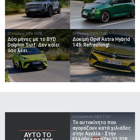
25 Ιουλίου 2026 16:00
24 Ιουλίου 2026 17:00
Δύο μήνες με το BYD
Δοκιμή Opel Astra Hybrid
Dolphin Surf: Δεν καίει
145: Refreshing!
όσο λέει…
6 Αυγούστου 2026 17:07
To αυτοκίνητο που
αγοράζουν κατά χιλιάδες
στην Αγγλία - Στην
AYTO TO
Ελλάδα κοστίζει 21.528