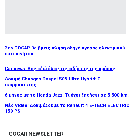
Στο GOCAR θα βρεις πλήρη οδηγό αγοράς ηλεκτρικού
αυτοκινήτου
Car news: Δες εδώ όλες τις ειδήσεις της ημέρας
Δοκιμή Changan Deepal S05 Ultra Hybrid: Ο
ισορροπιστής
6 μήνες με το Honda Jazz: Τι έχει ζητήσει σε 5.500 km;
Νέο Video: Δοκιμάζουμε το Renault 4 E-TECH ELECTRIC
150 PS
GOCAR NEWSLETTER