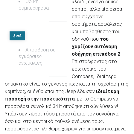
Οδική
κλειδί, ενεργό cruise
συμπεριφορά
control, αλλά μία σειρά
από σύγχρονα
συστήματα ασφάλειας
και υποβοήθησης του
ξινά
οδηγού που
του
χαρίζουν αυτόνομη
Απόσβεση σε
οδήγηση επιπέδου 2
.
εγκάρσιες
Επιστρέφοντας στο
ανωμαλίες
εσωτερικό του
Compass, ιδιαίτερα
σημαντικό είναι το γεγονός πως κατά τη σχεδίαση της
καμπίνας, οι άνθρωποι της Jeep έδωσαν
ιδιαίτερη
προσοχή στην πρακτικότητα
, με το Compass να
προσφέρει συνολικά 34 lt αποθηκευτικών λύσεων!
Υπάρχουν χώροι τόσο μπροστά από τον συνοδηγό,
όσο και στο κεντρικό τούνελ ανάμεσα τους,
προσφέροντας πληθώρα χώρων για μικροαντικείμενα.