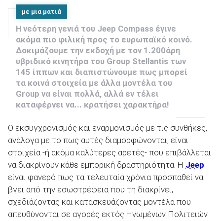
με μια ματιά
H νεότερη γενιά του Jeep Compass έγινε
ΑΝΑΖΗΤΗΣΗ
ακόμα πιο φιλική προς το ευρωπαϊκό κοινό.
Δοκιμάζουμε την εκδοχή με τον 1.200άρη
υβριδικό κινητήρα του Group Stellantis των
145 ίππων και διαπιστώνουμε πως μπορεί
τα κοινά στοιχεία με άλλα μοντέλα του
Group να είναι πολλά, αλλά εν τέλει
καταφέρνει να... κρατήσει χαρακτήρα!
Ο εκσυγχρονισμός και εναρμονισμός με τις συνθήκες,
ανάλογα με το πως αυτές διαμορφώνονται, είναι
στοιχεία -ή ακόμα καλύτερες αρετές- που επιβάλλεται
να διακρίνουν κάθε εμπορική δραστηριότητα. Η
Jeep
είναι φανερό πως τα τελευταία χρόνια προσπαθεί να
βγει από την εσωστρέφεια που τη διακρίνει,
σχεδιάζοντας και κατασκευάζοντας μοντέλα που
απευθύνονται σε αγορές εκτός Ηνωμένων Πολιτειών