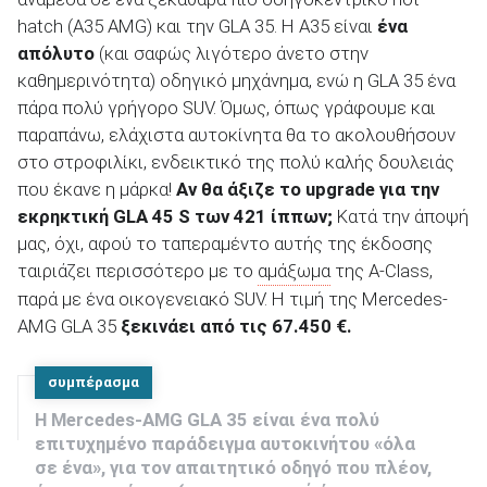
hatch (Α35 AMG) και την GLA 35. Η A35 είναι
ένα
απόλυτο
(και σαφώς λιγότερο άνετο στην
καθημερινότητα) οδηγικό μηχάνημα, ενώ η GLA 35 ένα
πάρα πολύ γρήγορο SUV. Όμως, όπως γράφουμε και
παραπάνω, ελάχιστα αυτοκίνητα θα το ακολουθήσουν
στο στροφιλίκι, ενδεικτικό της πολύ καλής δουλειάς
που έκανε η μάρκα!
Αν θα άξιζε το
upgrade
για την
εκρηκτική GLA
45 S
των 421 ίππων;
Κατά την άποψή
μας, όχι, αφού το ταπεραμέντο αυτής της έκδοσης
ταιριάζει περισσότερο με το
αμάξωμα
της A-Class,
παρά με ένα οικογενειακό SUV. Η τιμή της Mercedes-
AMG GLA 35
ξεκινάει από τις 67.450 €.
συμπέρασμα
Η Mercedes-AMG GLA 35 είναι ένα πολύ
επιτυχημένο παράδειγμα αυτοκινήτου «όλα
σε ένα», για τον απαιτητικό οδηγό που πλέον,