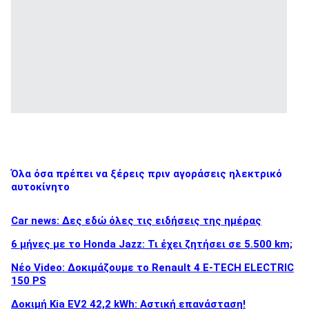
Όλα όσα πρέπει να ξέρεις πριν αγοράσεις ηλεκτρικό
αυτοκίνητο
Car news: Δες εδώ όλες τις ειδήσεις της ημέρας
6 μήνες με το Honda Jazz: Τι έχει ζητήσει σε 5.500 km;
Νέο Video: Δοκιμάζουμε το Renault 4 E-TECH ELECTRIC
150 PS
Δοκιμή Kia EV2 42,2 kWh: Αστική επανάσταση!