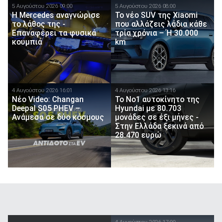
5 Αυγούστου 2026 09:00
5 Αυγούστου 2026 08:00
Η Mercedes αναγνώρισε
Το νέο SUV της Xiaomi
το λάθος της -
που αλλάζεις λάδια κάθε
Επαναφέρει τα φυσικά
τρία χρόνια – Ή 30.000
κουμπιά
km
4 Αυγούστου 2026 16:01
4 Αυγούστου 2026 13:16
Νέο Video: Changan
Το Νο1 αυτοκίνητο της
Deepal S05 PHEV –
Hyundai με 80.703
Ανάμεσα σε δύο κόσμους
μονάδες σε έξι μήνες -
Στην Ελλάδα ξεκινά από
28.470 ευρώ