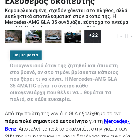
Ελεύθερος σκοπευτής
Καμουφλαρισμένη, σχεδόν χάνεται στο πλήθος, αλλά
εκπληκτικά αποτελεσματική στον σκοπό της. Η
Mercedes-AMG GLA 35 συνδυάζει εύστοχα το πνεύμα
του Affalterbach με την ουσία μιας GLA.
ΑΝΑΖΗΤΗΣΗ
+22
Πέτρος Σηφαλάκης
στις 03.04.2024
-
-
Μεταχειρισμένα
με μια ματιά
Οικογενειακό όταν της ζητηθεί και άπιαστη
στο βουνό, αν στο τιμόνι βρίσκεται κάποιος
που ξέρει τι να κάνει. Η Mercedes-AMG GLA
35 4MATIC είναι το όνειρο κάθε
οικογενειάρχη που θέλει να... θυμάται τα
ΑΝΑΖΗΤΗΣΗ
παλιά, σε κάθε ευκαιρία.
Από την πρώτη της γενιά, η GLA εξελίχθηκε σε ένα
Επιχειρήσεις
πάρα πολύ σημαντικό αυτοκίνητο
για τη
Mercedes-
Benz
. Αποτελεί το πρώτο σκαλοπάτι στην γκάμα των
SUV της και η γερμανική μάρκα δεν έχασε την ευκαιρία,