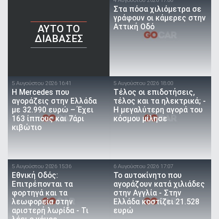
4 Αυγούστου 2026 17:00
Στα πόσα χιλιόμετρα σε
γράφουν οι κάμερες στην
Αττική Οδό
AYTO TO
ΔΙΑΒΑΣΕΣ
5 Αυγούστου 2026 16:41
5 Αυγούστου 2026 18:00
Η Mercedes που
Τέλος οι επιδοτήσεις,
αγοράζεις στην Ελλάδα
τέλος και τα ηλεκτρικά; -
με 32.990 ευρώ – Έχει
Η μεγαλύτερη αγορά του
163 ίππους και 7άρι
κόσμου μίλησε
κιβώτιο
5 Αυγούστου 2026 15:36
6 Αυγούστου 2026 17:07
Εθνική Οδός:
To αυτοκίνητο που
Επιτρέπονται τα
αγοράζουν κατά χιλιάδες
φορτηγά και τα
στην Αγγλία - Στην
λεωφορεία στην
Ελλάδα κοστίζει 21.528
αριστερή λωρίδα - Τι
ευρώ