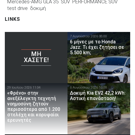
Mercedes-AMG GLA 35
SUV
PERFORMANCE SUV
test drive
δοκιμή
LINKS
7 Αυγούστου 2026 08:00
6 μήνες με το Honda
Jazz: Τι έχει ζητήσει σε
5.500 km;
ΜΗ
ΧΆΣΕΤΕ!
29 Ιουλίου 2026 11:04
6 Αυγούστου 2026 10:00
«Φρένο» στην
Δοκιμή Kia EV2 42,2 kWh:
ανεξέλεγκτη τεχνητή
Αστική επανάσταση!
νοημοσύνη ζητούν
περισσότερα από 1.200
στελέχη και κορυφαίοι
ερευνητές