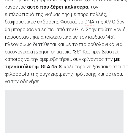
κάνοντας
αυτό που ξέρει καλύτερα
: τον
εμπλουτισμό της γκάμας της με πάρα πολλές,
διαφορετικές εκδόσεις. Φυσικά το
DNA
της AMG δεν
ΑΝΑΖΗΤΗΣΗ
θα μπορούσε να λείπει από την GLA. Στην πρώτη γενιά
παρουσιάστηκε αποκλειστικά με τον κωδικό “45”,
πλέον όμως διατίθεται και με το πιο ορθολογικό για
οικογενειακή χρήση σηματάκι "35". Και πριν βιαστεί
κάποιος να την αμφισβητήσει, συγκρίνοντάς την
με
την «απόλυτη»
GLA
45 S
, καλύτερα να ξανασκεφτεί τη
φιλοσοφία της συγκεκριμένης πρότασης και ύστερα,
να την οδηγήσει.