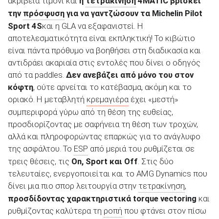
ακρίβεια τιμόνι και
η
τετρακίνηση
4
MATIC
βρίσκει
την
πρόσφυση
για να γαντζώσουν τα Michelin
Pilot
Sport
4S
και η GLA να εξαφανιστεί. Η
αποτελεσματικότητα είναι εκπληκτική! Το κιβώτιο
είναι πάντα πρόθυμο να βοηθήσει στη διαδικασία και
αντιδράει ακαριαία στις εντολές που δίνει ο οδηγός
από τα paddles.
Δεν ανεβάζει από μόνο του στον
κόφτη
, ούτε αρνείται το κατέβασμα, ακόμη και το
οριακό. Η μεταβλητή
κρεμαγιέρα
έχει «μεστή»
συμπεριφορά γύρω από τη θέση της ευθείας,
προσδιορίζοντας με σαφήνεια τη θέση των τροχών,
αλλά και πληροφορώντας επαρκώς για το ανάγλυφο
της ασφάλτου. Το
ESP
από μεριά του ρυθμίζεται σε
τρεις θέσεις, τις
On
, Sport
και Off
. Στις δύο
τελευταίες, ενεργοποιείται και το AMG Dynamics που
δίνει μια πιο σπορ λειτουργία στην
τετρακίνηση
,
προσδίδοντας χαρακτηριστικά
torque
vectoring
και
ρυθμίζοντας καλύτερα τη
ροπή
που φτάνει στον πίσω