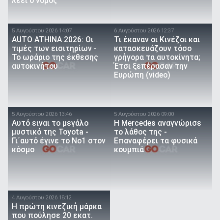
λέει ο νόμος
5 Αυγούστου 2026 14:07
6 Αυγούστου 2026 12:37
AUTO ATHINA 2026: Οι
Τι έκαναν οι Κινέζοι και
τιμές των εισιτηρίων -
κατασκευάζουν τόσο
Το ωράριο της έκθεσης
γρήγορα τα αυτοκίνητα;
αυτοκινήτου
Έτσι ξεπέρασαν την
Ευρώπη (video)
5 Αυγούστου 2026 13:46
5 Αυγούστου 2026 09:00
Αυτό ειναι τo μεγάλο
Η Mercedes αναγνώρισε
μυστικό της Toyota -
το λάθος της -
Γι΄αυτό έγινε το Νο1 στον
Επαναφέρει τα φυσικά
κόσμο
κουμπιά
4 Αυγούστου 2026 18:12
Η πρώτη κινεζική μάρκα
που πούλησε 20 εκατ.