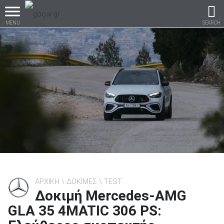
MENU
SEARCH
Βρες τα πάντα για το
αυτοκίνητο!
βρες το!
ΑΡΧΙΚΗ
ΔΟΚΙΜΕΣ
TEST
Δοκιμή Mercedes-AMG
Καινούρια
GLA 35 4MATIC 306 PS: