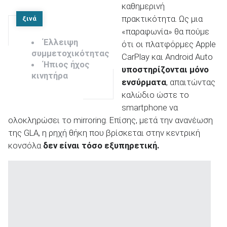
καθημερινή
πρακτικότητα. Ως μια
ξινά
«παραφωνία» θα πούμε
Έλλειψη
ότι οι πλατφόρμες Apple
συμμετοχικότητας
CarPlay και Android Auto
Ήπιος ήχος
υποστηρίζονται μόνο
κινητήρα
ενσύρματα
, απαιτώντας
καλώδιο ώστε το
smartphone να
ολοκληρώσει το mirroring. Επίσης, μετά την ανανέωση
της GLA, η ρηχή θήκη που βρίσκεται στην κεντρική
κονσόλα
δεν είναι τόσο εξυπηρετική.