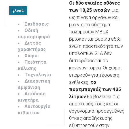
Οι δύο ενιαίες οθόνες
των 10,25 ιντσών
, μια
γλυκά
ως πίνακα οργάνων και
Επιδόσεις
μια για το σύστημα
Οδική
πολυμέσων MBUX
συμπεριφορά
βρίσκονται φυσικά εδώ,
Διττός
ενώ η πρακτικότητα των
χαρακτήρας
υπόλοιπων GLA δεν
Χώροι
διαταράσσεται σε
Ποιότητα
κανέναν τομέα. Οι χώροι
κύλισης
Τεχνολογία
επαρκούν για τέσσερις
Διακριτική
ενήλικες,
το
εμφάνιση
πορτμπαγκάζ των 435
Απόδοση
λίτρων
θα βολέψει τις
κινητήρα
αποσκευές τους και οι
Λειτουργία
εργονομικά προσεγμένες
κιβωτίου
θήκες αποθήκευσης
εξυπηρετούν στην