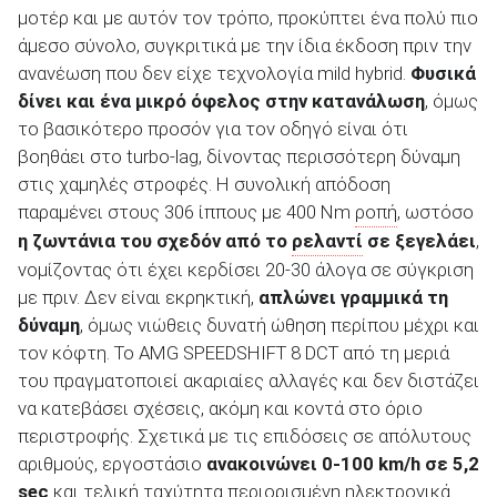
μοτέρ και με αυτόν τον τρόπο, προκύπτει ένα πολύ πιο
άμεσο σύνολο, συγκριτικά με την ίδια έκδοση πριν την
ανανέωση που δεν είχε τεχνολογία mild hybrid.
Φυσικά
δίνει και ένα μικρό όφελος στην κατανάλωση
, όμως
το βασικότερο προσόν για τον οδηγό είναι ότι
βοηθάει στο turbo-lag, δίνοντας περισσότερη δύναμη
στις χαμηλές στροφές. Η συνολική απόδοση
παραμένει στους 306 ίππους με 400 Nm
ροπή
, ωστόσο
η ζωντάνια του σχεδόν από το
ρελαντί
σε ξεγελάει
,
νομίζοντας ότι έχει κερδίσει 20-30 άλογα σε σύγκριση
με πριν. Δεν είναι εκρηκτική,
απλώνει γραμμικά τη
δύναμη
, όμως νιώθεις δυνατή ώθηση περίπου μέχρι και
τον κόφτη. Το AMG SPEEDSHIFT 8 DCT από τη μεριά
του πραγματοποιεί ακαριαίες αλλαγές και δεν διστάζει
να κατεβάσει σχέσεις, ακόμη και κοντά στο όριο
περιστροφής. Σχετικά με τις επιδόσεις σε απόλυτους
αριθμούς, εργοστάσιο
ανακοινώνει 0-100
km
/h
σε 5,2
sec
και τελική ταχύτητα περιορισμένη ηλεκτρονικά