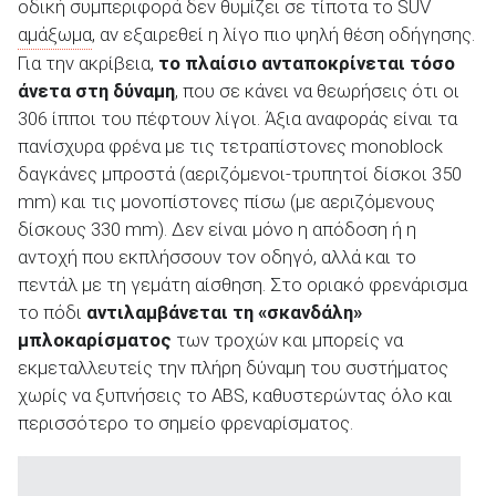
οδική συμπεριφορά δεν θυμίζει σε τίποτα το SUV
αμάξωμα
, αν εξαιρεθεί η λίγο πιο ψηλή θέση οδήγησης.
Για την ακρίβεια,
το πλαίσιο ανταποκρίνεται τόσο
άνετα στη δύναμη
, που σε κάνει να θεωρήσεις ότι οι
306 ίπποι του πέφτουν λίγοι. Άξια αναφοράς είναι τα
πανίσχυρα φρένα με τις τετραπίστονες monoblock
δαγκάνες μπροστά (αεριζόμενοι-τρυπητοί δίσκοι 350
mm) και τις μονοπίστονες πίσω (με αεριζόμενους
δίσκους 330 mm). Δεν είναι μόνο η απόδοση ή η
αντοχή που εκπλήσσουν τον οδηγό, αλλά και το
πεντάλ με τη γεμάτη αίσθηση. Στο οριακό φρενάρισμα
το πόδι
αντιλαμβάνεται τη «σκανδάλη»
μπλοκαρίσματος
των τροχών και μπορείς να
εκμεταλλευτείς την πλήρη δύναμη του συστήματος
χωρίς να ξυπνήσεις το ABS, καθυστερώντας όλο και
περισσότερο το σημείο φρεναρίσματος.