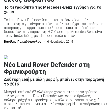
Το τετρακίνητο της Mercedes-Benz εγγύηση για το
χώμα
Το Land Rover Defender θεωρείται το ιδανικό νορμάλ
τετρακίνητο για κίνηση εκτός ασφάλτου, μέχρι που πάρθηκε η
απόφαση για τερματισμό του βίου του έπειτα από τόσες
ΑΝΑΖΗΤΗΣΗ
δεκαετίες στην παραγωγή. Η G-Class της Mercedes-Benz είναι
το αντίπαλο δέος, με εξίσου καταπληκτικές ...
Βασίλης Παπαδόπουλος
• 16 Νοεμβρίου 2015
Μεταχειρισμένα
Νέο Land Rover Defender στη
Φρανκφούρτη
ΑΝΑΖΗΤΗΣΗ
Δεύτερη ζωή με άλλη μορφή, μπαίνει στην παραγωγή
το 2016
Μπορεί μετά από 67 ολόκληρα χρόνια ιστορίας να ήρθε το
Επιχειρήσεις
τέλος για το Land Rover Defender, ωστόσο το θρυλικό,
σκληροτράχηλο τετρακίνητο μοντέλο δεν πρόκειται να χαθεί
έτσι απλά και να μείνει μια απλή ανάμνηση. Η μετενσάρκωσή του
γίνεται πάλι με ...