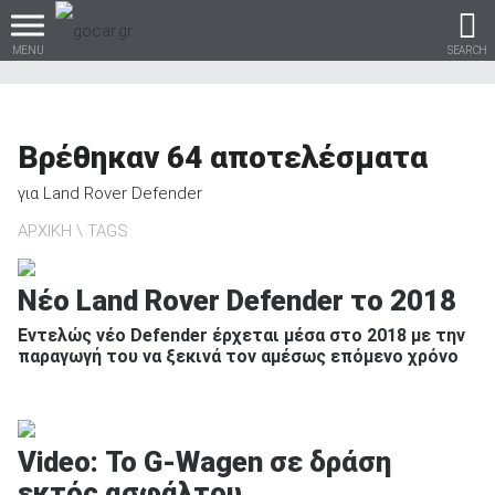
MENU
SEARCH
Βρέθηκαν
64
αποτελέσματα
Βρες τα πάντα για το
για
Land Rover Defender
αυτοκίνητο!
ΑΡΧΙΚΗ
TAGS
Νέο Land Rover Defender το 2018
βρες το!
Εντελώς νέο Defender έρχεται μέσα στο 2018 με την
παραγωγή του να ξεκινά τον αμέσως επόμενο χρόνο
Video: Το G-Wagen σε δράση
Καινούρια
εκτός ασφάλτου