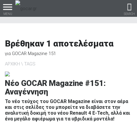
MENU
SEARCH
Βρέθηκαν
1
αποτελέσματα
Βρες τα πάντα για το
για
GOCAR Magazine 151
αυτοκίνητο!
ΑΡΧΙΚΗ
TAGS
Νέο GOCAR Magazine #151:
Αναγέννηση
βρες το!
Το νέο τεύχος του GOCAR Magazine είναι στον αέρα
και στις σελίδες του μπορείτε να διαβάσετε την
αναλυτική δοκιμή του νέου Renault 4 E-Tech, αλλά και
ένα μεγάλο αφιέρωμα για τα υβριδικά μοντέλα!
Καινούρια