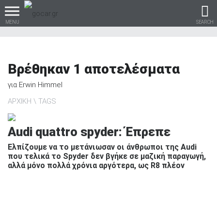
MENU
SEARCH
Βρέθηκαν
1
αποτελέσματα
Βρες τα πάντα για το
για
Erwin Himmel
αυτοκίνητο!
ΑΡΧΙΚΗ
TAGS
Audi quattro spyder: Έπρεπε
βρες το!
Ελπίζουμε να το μετάνιωσαν οι άνθρωποι της Audi
που τελικά το Spyder δεν βγήκε σε μαζική παραγωγή,
αλλά μόνο πολλά χρόνια αργότερα, ως R8 πλέον
Καινούρια