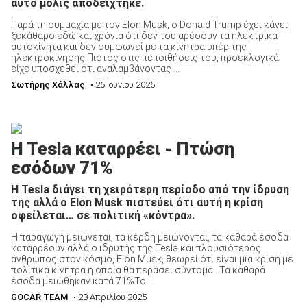
αυτό μόλις αποδείχτηκε.
Παρά τη συμμαχία με τον Elon Musk, ο Donald Trump έχει κάνει
ξεκάθαρο εδώ και χρόνια ότι δεν του αρέσουν τα ηλεκτρικά
αυτοκίνητα και δεν συμφωνεί με τα κίνητρα υπέρ της
ηλεκτροκίνησης.Πιστός στις πεποιθήσεις του, προεκλογικά
είχε υποσχεθεί ότι αναλαμβάνοντας ...
Σωτήρης Χάλλας
• 26 Ιουνίου 2025
H Tesla καταρρέει - Πτώση
εσόδων 71%
H Tesla διάγει τη χειρότερη περίοδο από την ίδρυση
της αλλά ο Elon Musk πιστεύει ότι αυτή η κρίση
οφείλεται… σε πολιτική «κόντρα».
Η παραγωγή μειώνεται, τα κέρδη μειώνονται, τα καθαρά έσοδα
καταρρέουν αλλά ο ιδρυτής της Tesla και πλουσιότερος
άνθρωπος στον κόσμο, Elon Musk, θεωρεί ότι είναι μια κρίση με
πολιτικά κίνητρα η οποία θα περάσει σύντομα…Τα καθαρά
έσοδα μειώθηκαν κατά 71%Το ...
GOCAR TEAM
• 23 Απριλίου 2025