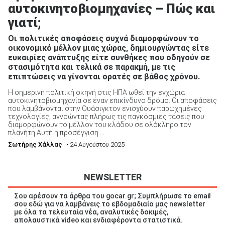
αυτοκινητοβιομηχανίες – Πώς και
γιατί;
Οι πολιτικές αποφάσεις συχνά διαμορφώνουν το
οικονομικό μέλλον μιας χώρας, δημιουργώντας είτε
ευκαιρίες ανάπτυξης είτε συνθήκες που οδηγούν σε
στασιμότητα και τελικά σε παρακμή, με τις
επιπτώσεις να γίνονται ορατές σε βάθος χρόνου.
Η σημερινή πολιτική σκηνή στις ΗΠΑ ωθεί την εγχώρια
αυτοκινητοβιομηχανία σε έναν επικίνδυνο δρόμο. Οι αποφάσεις
που λαμβάνονται στην Ουάσιγκτον ενισχύουν παρωχημένες
τεχνολογίες, αγνοώντας πλήρως τις παγκόσμιες τάσεις που
διαμορφώνουν το μέλλον του κλάδου σε ολόκληρο τον
πλανήτη.Αυτή η προσέγγιση ...
Σωτήρης Χάλλας
• 24 Αυγούστου 2025
NEWSLETTER
Σου αρέσουν τα άρθρα του gocar.gr; Συμπλήρωσε το email
σου εδώ για να λαμβάνεις το εβδομαδιαίο μας newsletter
με όλα τα τελευταία νέα, αναλυτικές δοκιμές,
απολαυστικά video και ενδιαφέροντα στατιστικά.