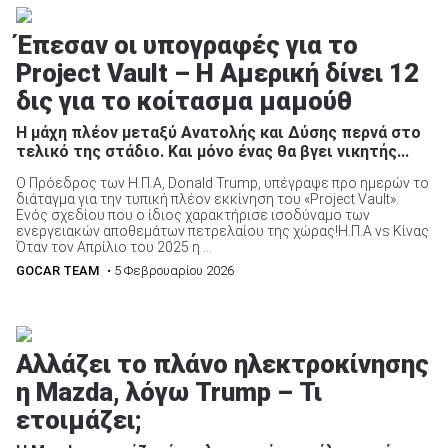
Έπεσαν οι υπογραφές για το
Project Vault – Η Αμερική δίνει 12
δις για το κοίτασμα μαμούθ
ΑΝΑΖΗΤΗΣΗ
Η μάχη πλέον μεταξύ Ανατολής και Δύσης περνά στο
τελικό της στάδιο. Και μόνο ένας θα βγει νικητής...
Μεταχειρισμένα
Ο Πρόεδρος των Η.Π.Α, Donald Trump, υπέγραψε προ ημερών το
διάταγμα για την τυπική πλέον εκκίνηση του «Project Vault».
Ενός σχεδίου που ο ίδιος χαρακτήρισε ισοδύναμο των
ενεργειακών αποθεμάτων πετρελαίου της χώρας!Η.Π.Α vs Κίνας
Όταν τον Απρίλιο του 2025 η ...
GOCAR TEAM
• 5 Φεβρουαρίου 2026
ΑΝΑΖΗΤΗΣΗ
Αλλάζει το πλάνο ηλεκτροκίνησης
Επιχειρήσεις
η Mazda, λόγω Trump – Τι
ετοιμάζει;