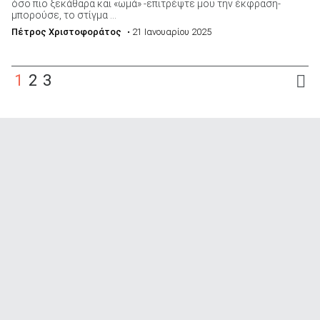
όσο πιο ξεκάθαρα και «ωμά» -επιτρέψτε μου την έκφραση-
μπορούσε, το στίγμα ...
Πέτρος Χριστοφοράτος
• 21 Ιανουαρίου 2025
1
2
3