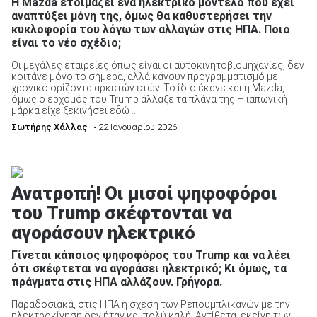
Η Mazda ετοιμάζει ένα ηλεκτρικό μοντέλο που έχει
αναπτύξει μόνη της, όμως θα καθυστερήσει την
κυκλοφορία του λόγω των αλλαγών στις ΗΠΑ. Ποιο
είναι το νέο σχέδιο;
ΑΝΑΖΗΤΗΣΗ
Οι μεγάλες εταιρείες όπως είναι οι αυτοκινητοβιομηχανίες, δεν
κοιτάνε μόνο το σήμερα, αλλά κάνουν προγραμματισμό με
χρονικό ορίζοντα αρκετών ετών. Το ίδιο έκανε και η Mazda,
όμως ο ερχομός του Trump άλλαξε τα πλάνα της.Η ιαπωνική
μάρκα είχε ξεκινήσει εδώ ...
Σωτήρης Χάλλας
• 22 Ιανουαρίου 2026
Ανατροπή! Οι μισοί ψηφοφόροι
του Trump σκέφτονται να
αγοράσουν ηλεκτρικό
Γίνεται κάποιος ψηφοφόρος του Trump και να λέει
ότι σκέφτεται να αγοράσει ηλεκτρικό; Κι όμως, τα
πράγματα στις ΗΠΑ αλλάζουν. Γρήγορα.
Παραδοσιακά, στις ΗΠΑ η σχέση των Ρεπουμπλικανών με την
ηλεκτροκίνηση δεν ήταν και πολύ καλή. Αντίθετα, εκείνη των