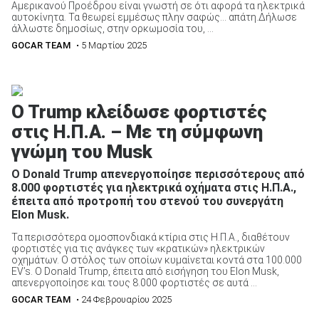
Αμερικανού Προέδρου είναι γνωστή σε ότι αφορά τα ηλεκτρικά
αυτοκίνητα. Τα θεωρεί εμμέσως πλην σαφώς… απάτη.Δήλωσε
άλλωστε δημοσίως, στην ορκωμοσία του, ...
GOCAR TEAM
• 5 Μαρτίου 2025
O Trump κλείδωσε φορτιστές
στις Η.Π.Α. – Με τη σύμφωνη
γνώμη του Musk
O Donald Trump απενεργοποίησε περισσότερους από
8.000 φορτιστές για ηλεκτρικά οχήματα στις Η.Π.Α.,
έπειτα από προτροπή του στενού του συνεργάτη
Elon Musk.
Τα περισσότερα ομοσπονδιακά κτίρια στις Η.Π.Α., διαθέτουν
φορτιστές για τις ανάγκες των «κρατικών» ηλεκτρικών
οχημάτων. Ο στόλος των οποίων κυμαίνεται κοντά στα 100.000
EV’s. Ο Donald Trump, έπειτα από εισήγηση του Elon Musk,
απενεργοποίησε και τους 8.000 φορτιστές σε αυτά ...
GOCAR TEAM
• 24 Φεβρουαρίου 2025