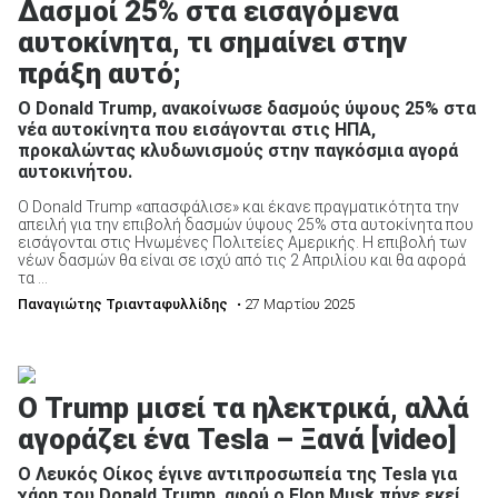
Δασμοί 25% στα εισαγόμενα
αυτοκίνητα, τι σημαίνει στην
πράξη αυτό;
Ο Donald Trump, ανακοίνωσε δασμούς ύψους 25% στα
νέα αυτοκίνητα που εισάγονται στις ΗΠΑ,
προκαλώντας κλυδωνισμούς στην παγκόσμια αγορά
αυτοκινήτου.
Ο Donald Trump «απασφάλισε» και έκανε πραγματικότητα την
απειλή για την επιβολή δασμών ύψους 25% στα αυτοκίνητα που
εισάγονται στις Ηνωμένες Πολιτείες Αμερικής. Η επιβολή των
νέων δασμών θα είναι σε ισχύ από τις 2 Απριλίου και θα αφορά
τα ...
Παναγιώτης Τριανταφυλλίδης
• 27 Μαρτίου 2025
Ο Trump μισεί τα ηλεκτρικά, αλλά
αγοράζει ένα Tesla – Ξανά [video]
Ο Λευκός Οίκος έγινε αντιπροσωπεία της Tesla για
χάρη του Donald Trump, αφού ο Elon Musk πήγε εκεί