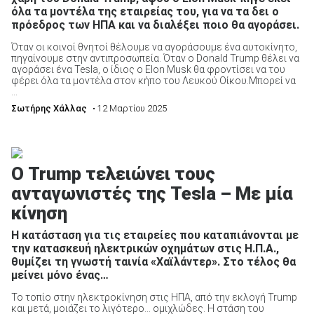
όλα τα μοντέλα της εταιρείας του, για να τα δει ο
πρόεδρος των ΗΠΑ και να διαλέξει ποιο θα αγοράσει.
Όταν οι κοινοί θνητοί θέλουμε να αγοράσουμε ένα αυτοκίνητο,
πηγαίνουμε στην αντιπροσωπεία. Όταν ο Donald Trump θέλει να
αγοράσει ένα Tesla, ο ίδιος ο Elon Musk θα φροντίσει να του
φέρει όλα τα μοντέλα στον κήπο του Λευκού Οίκου.Μπορεί να
...
Σωτήρης Χάλλας
• 12 Μαρτίου 2025
Ο Trump τελειώνει τους
ανταγωνιστές της Tesla – Με μία
κίνηση
Η κατάσταση για τις εταιρείες που καταπιάνονται με
την κατασκευή ηλεκτρικών οχημάτων στις Η.Π.Α.,
θυμίζει τη γνωστή ταινία «Χαϊλάντερ». Στο τέλος θα
μείνει μόνο ένας…
Το τοπίο στην ηλεκτροκίνηση στις ΗΠΑ, από την εκλογή Trump
και μετά, μοιάζει το λιγότερο… ομιχλώδες. Η στάση του