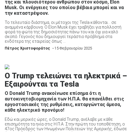
της και πλουσιότερου ανθρώπου στον κόσμο, Elon
Musk. Οι ενέργειες του οποίου βέβαια μπορεί και να
την καταστρέψουν.
Το τελευταίο διάστημα, οι μέτοχοι της Tesla κάθονται… σε
αναμμένα κάρβουνα. Ο Elon Musk έχει τραβήξει για πολλοστή
φορά τα φώτα της δημοσιότητας πάνω του και όχι για καλό
σκοπό. Γεγονός που δημιουργεί τεράστιο πρόβλημα στα
ενδότερα της εταιρείας όπως ...
Πέτρος Χριστοφοράτος
• 15 Φεβρουαρίου 2025
Ο Trump τελειώνει τα ηλεκτρικά –
Εξαιρούνται τα Tesla
Ο Donald Trump ανακοίνωσε επίσημα ότι η
αυτοκινητοβιομηχανία των Η.Π.Α. θα επανέλθει στις
εργοστασιακές της ρυθμίσεις, καταργώντας άμεσα,
κάθε ηλεκτρικό προνόμιο!
Εδώ και μερικές ώρες, ο Donald Trump, ανέλαβε με κάθε
επισημότητα τα ηνία στις Η.Π.Α. Στην πρώτη του τοποθέτηση, ο
47ος Πρόεδρος των Ηνωμένων Πολιτειών της Αμερικής, έδωσε