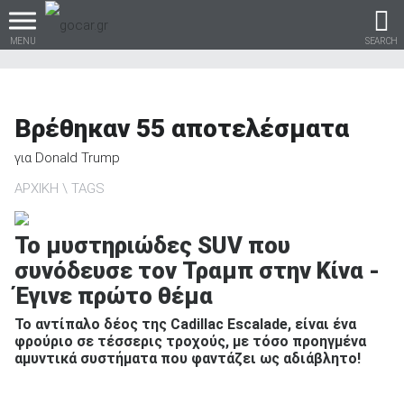
MENU
SEARCH
Βρέθηκαν
55
αποτελέσματα
Βρες τα πάντα για το
για
Donald Trump
αυτοκίνητο!
ΑΡΧΙΚΗ
TAGS
Το μυστηριώδες SUV που
συνόδευσε τον Τραμπ στην Κίνα -
βρες το!
Έγινε πρώτο θέμα
Το αντίπαλο δέος της Cadillac Escalade, είναι ένα
φρούριο σε τέσσερις τροχούς, με τόσο προηγμένα
αμυντικά συστήματα που φαντάζει ως αδιάβλητο!
Καινούρια