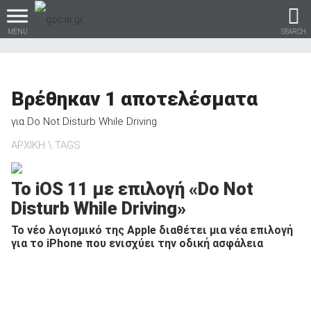
MENU
SEARCH
Βρέθηκαν
1
αποτελέσματα
Βρες τα πάντα για το
για
Do Not Disturb While Driving
αυτοκίνητο!
ΑΡΧΙΚΗ
TAGS
Το iOS 11 με επιλογή «Do Not
Disturb While Driving»
βρες το!
Το νέο λογισμικό της Apple διαθέτει μια νέα επιλογή
για το iPhone που ενισχύει την οδική ασφάλεια
Καινούρια