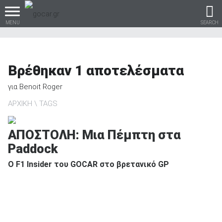
MENU
SEARCH
Βρέθηκαν
1
αποτελέσματα
Βρες τα πάντα για το
για
Benoit Roger
αυτοκίνητο!
ΑΡΧΙΚΗ
TAGS
ΑΠΟΣΤΟΛΗ: Μια Πέμπτη στα
Paddock
βρες το!
Ο F1 Insider του GOCAR στο βρετανικό GP
Καινούρια