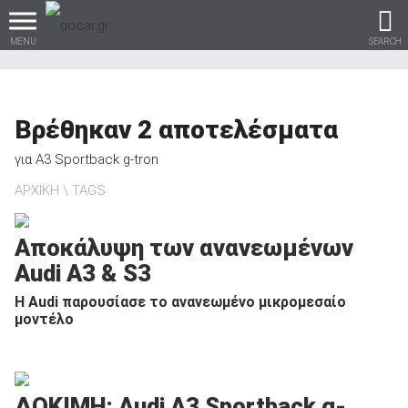
MENU
SEARCH
Βρέθηκαν
2
αποτελέσματα
Βρες τα πάντα για το
για
A3 Sportback g-tron
αυτοκίνητο!
ΑΡΧΙΚΗ
TAGS
Αποκάλυψη των ανανεωμένων
Audi A3 & S3
βρες το!
Η Audi παρουσίασε το ανανεωμένο μικρομεσαίο
μοντέλο
Καινούρια
ΔΟΚΙΜΗ: Audi A3 Sportback g-