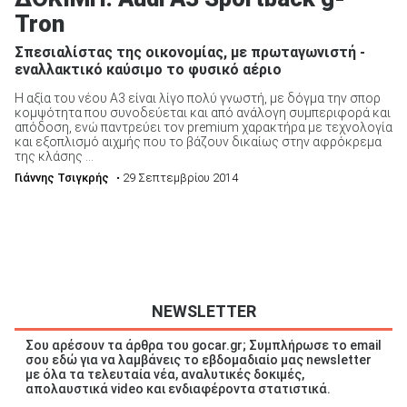
Tron
Σπεσιαλίστας της οικονομίας, με πρωταγωνιστή -
εναλλακτικό καύσιμο το φυσικό αέριο
Η αξία του νέου Α3 είναι λίγο πολύ γνωστή, με δόγμα την σπορ
ΑΝΑΖΗΤΗΣΗ
κομψότητα που συνοδεύεται και από ανάλογη συμπεριφορά και
απόδοση, ενώ παντρεύει τον premium χαρακτήρα με τεχνολογία
και εξοπλισμό αιχμής που το βάζουν δικαίως στην αφρόκρεμα
Μεταχειρισμένα
της κλάσης ...
Γιάννης Τσιγκρής
• 29 Σεπτεμβρίου 2014
ΑΝΑΖΗΤΗΣΗ
NEWSLETTER
Επιχειρήσεις
Σου αρέσουν τα άρθρα του gocar.gr; Συμπλήρωσε το email
σου εδώ για να λαμβάνεις το εβδομαδιαίο μας newsletter
με όλα τα τελευταία νέα, αναλυτικές δοκιμές,
απολαυστικά video και ενδιαφέροντα στατιστικά.